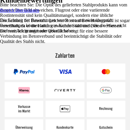
Kundenbewertungen
Bitte beachten Sie: Die Optik des gelieferten Stahlprodukts kann vom
dargestellten Bild abweichen. Flugrost oder eine variierende
Bereich überspringen
Rostintensität sind kein Qualitätsmangel, sondern eine übliche
Die Echtheit der Bewertungen wurde von uns nicht überprüft.
Erscheinung bei Baustahl. Leichter Rost auf Bewehrungsstahl ist sogar
Bewertungen können auch von Kunden stammen, die die Ware nicht
vorteilhaft, da er die Haftung zwischen Stahl und Beton verbessert.
nachweislich genutzt oder gekauft haben.
Die raue, leicht angeraute Oberfläche sorgt für eine bessere
Verbindung im Betonverbund und beeinträchtigt die Stabilität oder
Qualität des Stahls nicht.
Zahlarten