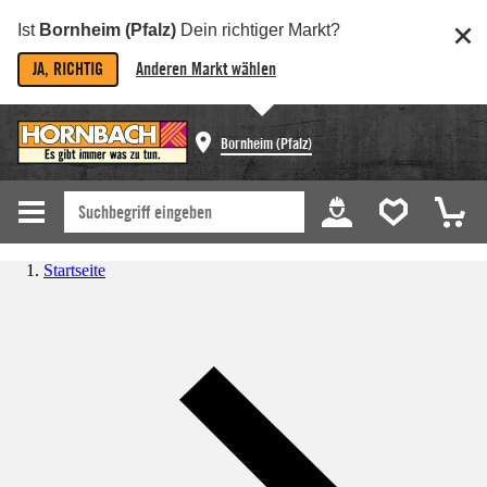
Ist
Bornheim (Pfalz)
Dein richtiger Markt?
JA, RICHTIG
Anderen Markt wählen
Bornheim (Pfalz)
Startseite