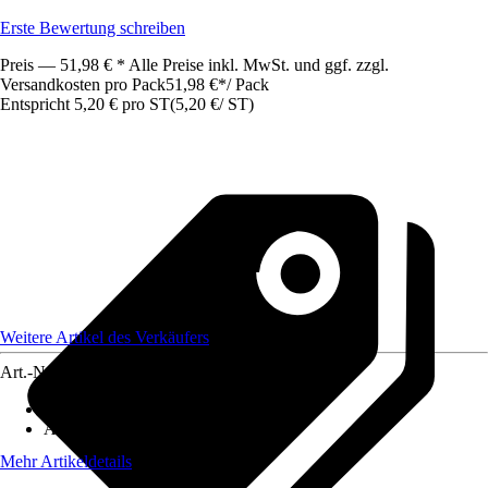
Erste Bewertung schreiben
Preis — 51,98 € * Alle Preise inkl. MwSt. und ggf. zzgl.
Versandkosten pro Pack
51,98 €
*
/
Pack
Entspricht 5,20 € pro ST
(
5,20 €
/
ST
)
Weitere Artikel des Verkäufers
Art.-Nr.
12613753
Artikeltyp
:
Baustahl
Ausführung
:
Bewehrungstahl
Mehr Artikeldetails