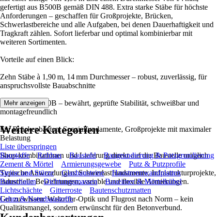
gefertigt aus B500B gemäß DIN 488. Extra starke Stäbe für höchste
Anforderungen – geschaffen für Großprojekte, Brücken,
Schwerlastbereiche und alle Aufgaben, bei denen Dauerhaftigkeit und
Tragkraft zählen. Sofort lieferbar und optimal kombinierbar mit
weiteren Sortimenten.
Vorteile auf einen Blick:
Zehn Stäbe à 1,90 m, 14 mm Durchmesser – robust, zuverlässig, für
anspruchsvollste Bauabschnitte
Betonstahl B500B – bewährt, geprüfte Stabilität, schweißbar und
Mehr anzeigen
montagefreundlich
Weitere Kategorien
Für Brückenbauten, Spezialfundamente, Großprojekte mit maximaler
Belastung
Liste überspringen
Shop-kombinationen und Lieferung direkt auf die Baustelle möglich
Baustoffe
Rohbau
Baustahl
Baugrundierung & Putzgrundierung
Zement & Mörtel
Armierungsgewebe
Putz & Putzprofile
Typische Anwendungen: Schwerlastfundamente, Infrastrukturprojekte,
Steine und Stürze
Glasbausteine
Haustrennwandplatten
industrielle Bewehrungen, variable und flexible Armierungen.
Bauschaum
Dichtungsmassen
Baueimer & Mörtelkübel
Lichtschächte
Gitterroste
Bautenschutzmatten
Gut zu wissen: Walzrohr-Optik und Flugrost nach Norm – kein
Lehm & Naturbaustoffe
Qualitätsmangel, sondern erwünscht für den Betonverbund.​