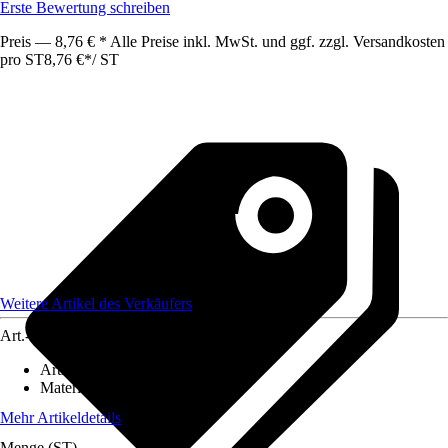
Erste Bewertung schreiben
Preis — 8,76 € * Alle Preise inkl. MwSt. und ggf. zzgl. Versandkosten
pro ST
8,76 €
*
/
ST
Weitere Artikel des Verkäufers
Art.-Nr.
10362013
Artikeltyp
:
Faden
Material
:
Kunstfaser
Mehr Artikeldetails
Menge (ST)