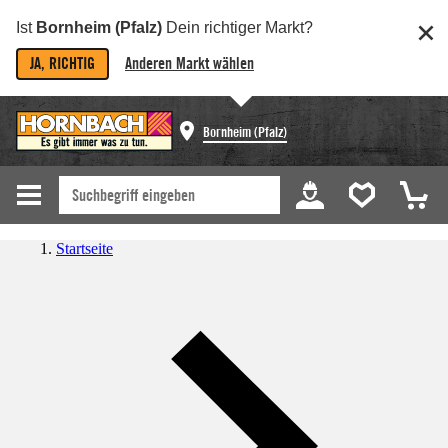
Ist
Bornheim (Pfalz)
Dein richtiger Markt?
JA, RICHTIG
Anderen Markt wählen
Bornheim (Pfalz)
Startseite