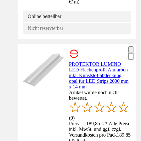
€
/
m
)
Online bestellbar
Nicht reservierbar
PROTEKTOR LUMINO
LED Flächenprofil Alufarben
inkl. Kunststoffabdeckung
opal für LED Strips 2000 mm
x 14 mm
Artikel wurde noch nicht
bewertet.
(
0
)
Preis — 189,85 € * Alle Preise
inkl. MwSt. und ggf. zzgl.
Versandkosten pro Pack
189,85
€
*
/
Pack