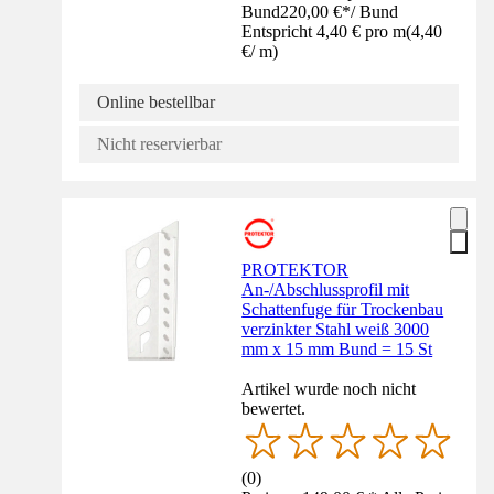
Bund
220,00 €
*
/
Bund
Entspricht 4,40 € pro m
(
4,40
€
/
m
)
Online bestellbar
Nicht reservierbar
PROTEKTOR
An-/Abschlussprofil mit
Schattenfuge für Trockenbau
verzinkter Stahl weiß 3000
mm x 15 mm Bund = 15 St
Artikel wurde noch nicht
bewertet.
(
0
)