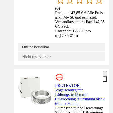
(
0
)
Preis — 142,85 € * Alle Preise
inkl. MwSt. und ggf. zzgl.
Versandkosten pro Pack
142,85
€
*
/
Pack
Entspricht 17,86 € pro
m
(
17,86 €
/
m
)
Online bestellbar
Nicht reservierbar
PROTEKTOR
Vogelschutzgitter
Lüftungsstreifen mit
Ovallochung Aluminium blank
60 m x 80 mm
Durchschnittliche Bewertung:
5 von 5 Sternen. 1 Bewertung.