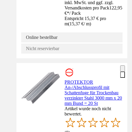
inkl. MwSt. und ggf. zzgl.
Versandkosten pro Pack
122,95
€
*
/
Pack
Entspricht 15,37 € pro
m
(
15,37 €
/
m
)
Online bestellbar
Nicht reservierbar
PROTEKTOR
An-/Abschlussprofil mit
Schattenfuge für Trockenbau
verzinkter Stahl 3000 mm x 20
mm Bund = 20 St
Artikel wurde noch nicht
bewertet.