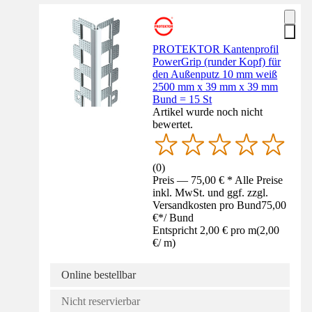
PROTEKTOR Kantenprofil
PowerGrip (runder Kopf) für
den Außenputz 10 mm weiß
2500 mm x 39 mm x 39 mm
Bund = 15 St
Artikel wurde noch nicht
bewertet.
(
0
)
Preis — 75,00 € * Alle Preise
inkl. MwSt. und ggf. zzgl.
Versandkosten pro Bund
75,00
€
*
/
Bund
Entspricht 2,00 € pro m
(
2,00
€
/
m
)
Online bestellbar
Nicht reservierbar