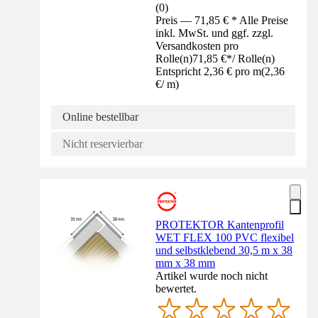
(
0
)
Preis — 71,85 € * Alle Preise
inkl. MwSt. und ggf. zzgl.
Versandkosten pro
Rolle(n)
71,85 €
*
/
Rolle(n)
Entspricht 2,36 € pro m
(
2,36
€
/
m
)
Online bestellbar
Nicht reservierbar
PROTEKTOR Kantenprofil
WET FLEX 100 PVC flexibel
und selbstklebend 30,5 m x 38
mm x 38 mm
Artikel wurde noch nicht
bewertet.