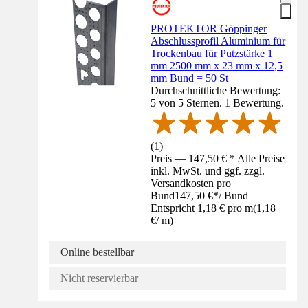
PROTEKTOR Göppinger
Abschlussprofil Aluminium für
Trockenbau für Putzstärke 1
mm 2500 mm x 23 mm x 12,5
mm Bund = 50 St
Durchschnittliche Bewertung:
5 von 5 Sternen. 1 Bewertung.
(
1
)
Preis — 147,50 € * Alle Preise
inkl. MwSt. und ggf. zzgl.
Versandkosten pro
Bund
147,50 €
*
/
Bund
Entspricht 1,18 € pro m
(
1,18
€
/
m
)
Online bestellbar
Nicht reservierbar