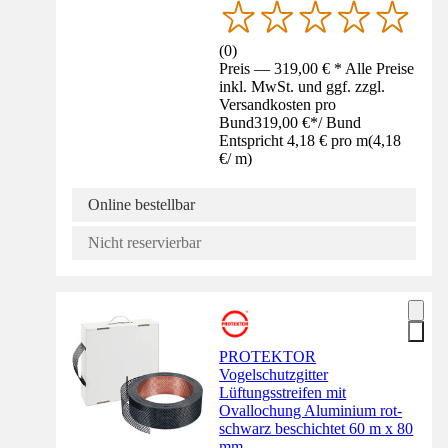
(
0
)
Preis — 319,00 € * Alle Preise
inkl. MwSt. und ggf. zzgl.
Versandkosten pro
Bund
319,00 €
*
/
Bund
Entspricht 4,18 € pro m
(
4,18
€
/
m
)
Online bestellbar
Nicht reservierbar
PROTEKTOR
Vogelschutzgitter
Lüftungsstreifen mit
Ovallochung Aluminium rot-
schwarz beschichtet 60 m x 80
mm