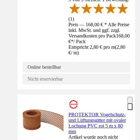
(
1
)
Preis — 168,00 € * Alle Preise
inkl. MwSt. und ggf. zzgl.
Versandkosten pro Pack
168,00
€
*
/
Pack
Entspricht 2,80 € pro m
(
2,80
€
/
m
)
Online bestellbar
Nicht reservierbar
PROTEKTOR Vogelschutz-
und Lüftungsgitter mit ovaler
Lochung PVC rot 5 m x 80
mm
Artikel wurde noch nicht