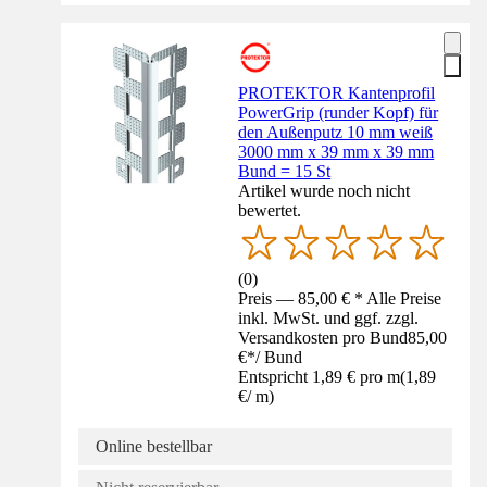
PROTEKTOR Kantenprofil
PowerGrip (runder Kopf) für
den Außenputz 10 mm weiß
3000 mm x 39 mm x 39 mm
Bund = 15 St
Artikel wurde noch nicht
bewertet.
(
0
)
Preis — 85,00 € * Alle Preise
inkl. MwSt. und ggf. zzgl.
Versandkosten pro Bund
85,00
€
*
/
Bund
Entspricht 1,89 € pro m
(
1,89
€
/
m
)
Online bestellbar