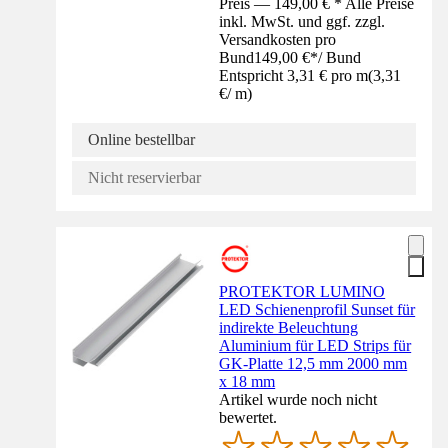
Preis — 149,00 € * Alle Preise
inkl. MwSt. und ggf. zzgl.
Versandkosten pro
Bund
149,00 €
*
/
Bund
Entspricht 3,31 € pro m
(
3,31
€
/
m
)
Online bestellbar
Nicht reservierbar
PROTEKTOR LUMINO
LED Schienenprofil Sunset für
indirekte Beleuchtung
Aluminium für LED Strips für
GK-Platte 12,5 mm 2000 mm
x 18 mm
Artikel wurde noch nicht
bewertet.