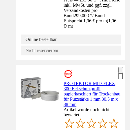
inkl. MwSt. und ggf. zzgl.
Versandkosten pro
Bund
299,00 €
*
/
Bund
Entspricht 1,96 € pro m
(
1,96
€
/
m
)
Online bestellbar
Nicht reservierbar
PROTEKTOR MID-FLEX
300 Eckschutzprofil
papierkaschiert für Trockenbau
für Putzstärke 1 mm 30,5 m x
38 mm
Artikel wurde noch nicht
bewertet.