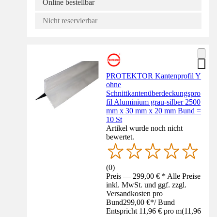
Online bestellbar
Nicht reservierbar
PROTEKTOR Kantenprofil Y
ohne
Schnittkantenüberdeckungspro
fil Aluminium grau-silber 2500
mm x 30 mm x 20 mm Bund =
10 St
Artikel wurde noch nicht
bewertet.
(
0
)
Preis — 299,00 € * Alle Preise
inkl. MwSt. und ggf. zzgl.
Versandkosten pro
Bund
299,00 €
*
/
Bund
Entspricht 11,96 € pro m
(
11,96