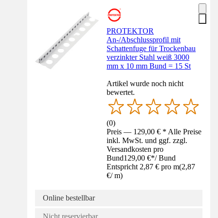
PROTEKTOR
An-/Abschlussprofil mit
Schattenfuge für Trockenbau
verzinkter Stahl weiß 3000
mm x 10 mm Bund = 15 St
Artikel wurde noch nicht
bewertet.
(
0
)
Preis — 129,00 € * Alle Preise
inkl. MwSt. und ggf. zzgl.
Versandkosten pro
Bund
129,00 €
*
/
Bund
Entspricht 2,87 € pro m
(
2,87
€
/
m
)
Online bestellbar
Nicht reservierbar