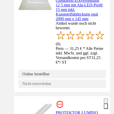
Gipskarton Eckverbindung
12,5 mm mit Alu-LED-Profil
15 mm inkl.
Kunststoffabdeckung opal
2000 mm x 145 mm
Artikel wurde noch nicht
bewertet.
(
0
)
Preis — 31,25 € * Alle Preise
inkl. MwSt. und ggf. zzgl.
Versandkosten pro ST
31,25
€
*
/
ST
Online bestellbar
Nicht reservierbar
PROTEKTOR LUMINO