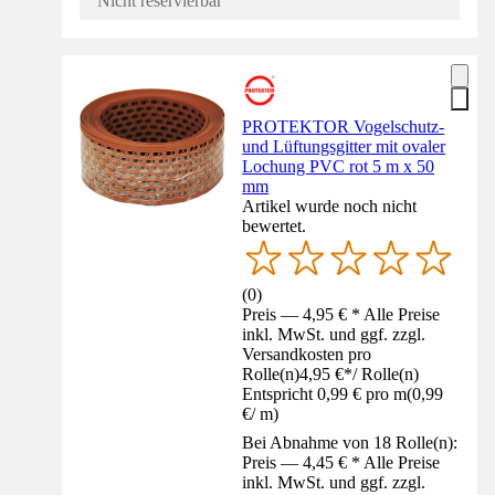
Nicht reservierbar
PROTEKTOR Vogelschutz-
und Lüftungsgitter mit ovaler
Lochung PVC rot 5 m x 50
mm
Artikel wurde noch nicht
bewertet.
(
0
)
Preis — 4,95 € * Alle Preise
inkl. MwSt. und ggf. zzgl.
Versandkosten pro
Rolle(n)
4,95 €
*
/
Rolle(n)
Entspricht 0,99 € pro m
(
0,99
€
/
m
)
Bei Abnahme von 18 Rolle(n):
Preis — 4,45 € * Alle Preise
inkl. MwSt. und ggf. zzgl.