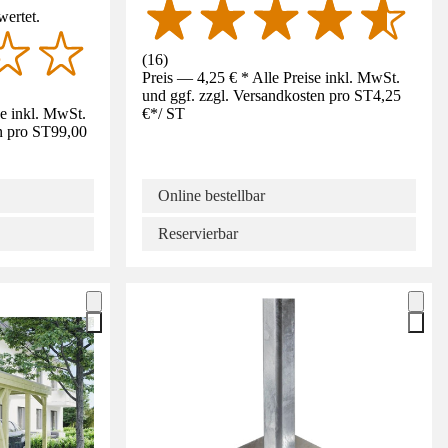
wertet.
(
16
)
Preis — 4,25 € * Alle Preise inkl. MwSt.
und ggf. zzgl. Versandkosten pro ST
4,25
se inkl. MwSt.
€
*
/
ST
n pro ST
99,00
Online bestellbar
Reservierbar