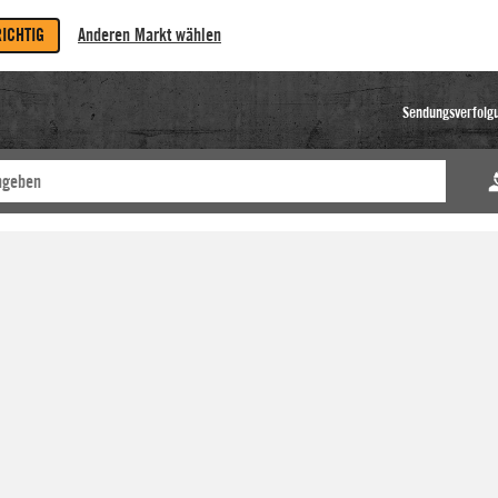
RICHTIG
Anderen Markt wählen
Sendungsverfolg