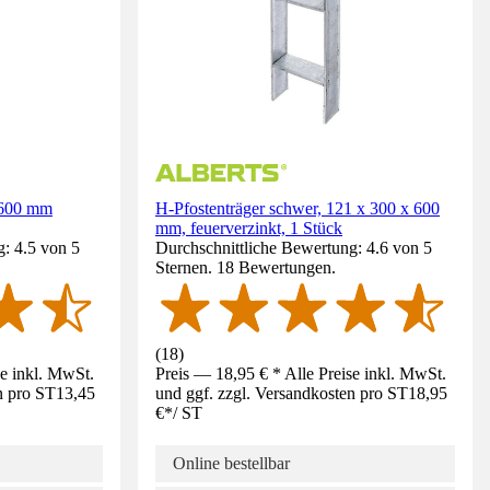
 600 mm
H-Pfostenträger schwer, 121 x 300 x 600
mm, feuerverzinkt, 1 Stück
: 4.5 von 5
Durchschnittliche Bewertung: 4.6 von 5
Sternen. 18 Bewertungen.
(
18
)
se inkl. MwSt.
Preis — 18,95 € * Alle Preise inkl. MwSt.
n pro ST
13,45
und ggf. zzgl. Versandkosten pro ST
18,95
€
*
/
ST
Online bestellbar