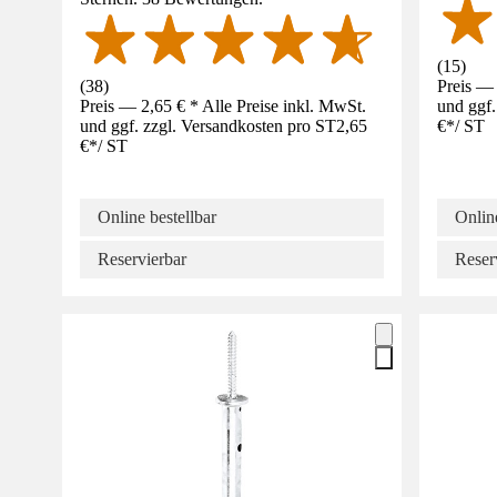
(
15
)
(
38
)
Preis — 
Preis — 2,65 € * Alle Preise inkl. MwSt.
und ggf.
und ggf. zzgl. Versandkosten pro ST
2,65
€
*
/
ST
€
*
/
ST
Online bestellbar
Online
Reservierbar
Reser