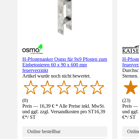
H-Pfostenanker Osmo für 9x9 Pfosten zum
H-Pfost
Einbetonieren 60 x 90 x 600 mm
feuerver
feuerverzinkt
Durchsch
Artikel wurde noch nicht bewertet.
Sternen
(
0
)
(
23
)
Preis — 16,39 € * Alle Preise inkl. MwSt.
Preis — 
und ggf. zzgl. Versandkosten pro ST
16,39
und ggf.
€
*
/
ST
€
*
/
ST
Online bestellbar
Online