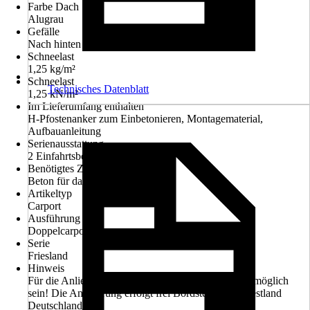
Farbe Dach
Alugrau
Gefälle
Nach hinten
Schneelast
1,25 kg/m²
Schneelast
Technisches Datenblatt
1,25 kN/m²
Im Lieferumfang enthalten
H-Pfostenanker zum Einbetonieren, Montagematerial,
Aufbauanleitung
Serienausstattung
2 Einfahrtsbögen, Pfostenanker
Benötigtes Zubehör
Beton für das Fundament
Artikeltyp
Carport
Ausführung
Doppelcarport
Serie
Friesland
Hinweis
Für die Anlieferung muss die Zufahrt für 40t-LKW möglich
sein! Die Anlieferung erfolgt frei Bordsteinkante (Festland
Deutschland).