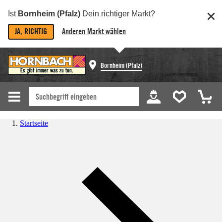
Ist
Bornheim (Pfalz)
Dein richtiger Markt?
JA, RICHTIG
Anderen Markt wählen
Bornheim (Pfalz)
Startseite