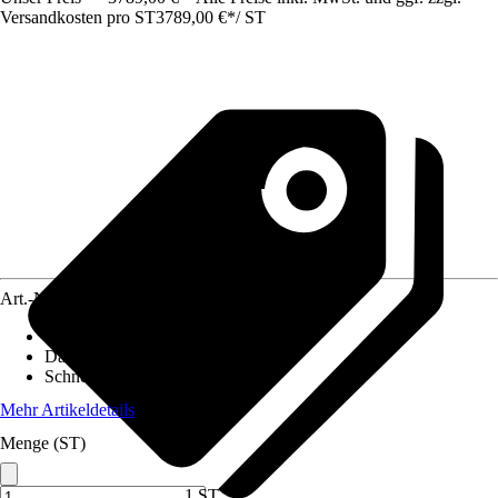
Versandkosten pro ST
3789,00 €
*
/
ST
Art.-Nr.
6488807
Pfostenstärke
:
11,5 x 11,5 cm
Dachform
:
Flachdach
Schneelast
:
1,25 kN/m²
Mehr Artikeldetails
Menge (ST)
1 ST