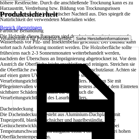
höhere Restfeuchte. Durch die anschließende Trocknung kann es zu
Harzaustritt, Verdrehung bzw. Bildung von Trocknungsrissen
Produktsicherheit
kommen, davon geht kein statischer Nachteil aus. Dies spiegelt die
Natürlichkeit der verwendeten Materialien wider.
Bereich überspringen
Farbliche Behandlung
Die Holzteile dieses Bausatzes sind durch eine Imprägnierung auf
Verantwortlich für Produktsicherheit:
.
Siehe Herstellerinformationen
Wasserbasis vor Pilz- und Insektenbefall geschützt. Der Bausatz kann
sofort nach Anlieferung montiert werden. Die Holzoberfläche sollte
frühestens nach 2-3 Sonnenmonaten weiterbehandelt werden,
nachdem der Überschuss an Imprägnierung abgetrocknet ist. Vor dem
Anstrich die Oberfläche leicht anschleifen und reinigen. Streichen sie
die Oberfläche zweimal mit hochwertiger Holzschutzlasur. Achten sie
auf einen guten UV-Schutz der Produkte sowie die
Verarbeitungsrichtlinien des Lasurherstellers. Rechnen Sie mit
Pflegeintervallen von ca. 4-5 Jahren, spätestens aber vor dem Eintreten
sichtbarer Schäden. Beachten Sie dazu auch die
Verarbeitungsrichtlinien des Lasurherstellers.
Dacheindeckung
Die Dacheindeckung besteht aus Aluminium-Dachplatten mit
Trapezprofil, blank. Bruchsicher und hagelbeständig. Hohe
Geräuschentwicklung bei Niederschlag. Kondensbildung bei
Temperaturschwankungen möglich. Hohe Formstabilität bei hohen
Oberflächentemperaturen.