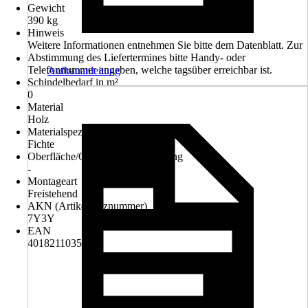
Gewicht
390 kg
Hinweis
Weitere Informationen entnehmen Sie bitte dem Datenblatt. Zur
Abstimmung des Liefertermines bitte Handy- oder
Telefonnummer angeben, welche tagsüber erreichbar ist.
Aufbauanleitung
Schindelbedarf in m²
0
Material
Holz
Materialspezifizierung
Fichte
Oberfläche/Oberflächenbehandlung
-
Montageart
Freistehend
AKN (Artikelkurznummer)
7Y3Y
EAN
4018211035311