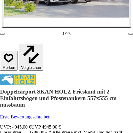
1
/
15
Vergleichen
Doppelcarport SKAN HOLZ Friesland mit 2
Einfahrtsbögen und Pfostenankern 557x555 cm
nussbaum
Erste Bewertung schreiben
UVP: 4945,00 €
UVP
4945,00 €
Unser Preis — 3789,00 € * Alle Preise inkl. MwSt. und ggf. zzgl.