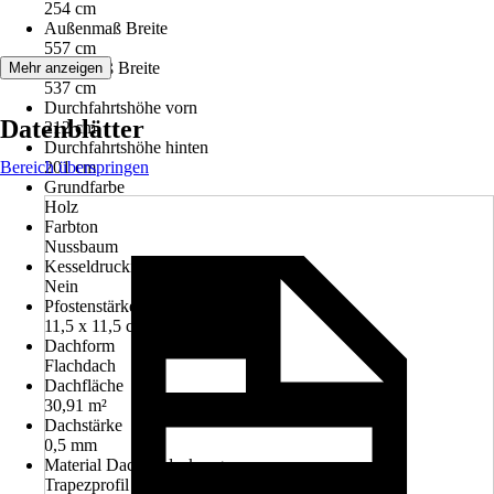
254 cm
Außenmaß Breite
557 cm
Innenmaß Breite
Mehr anzeigen
537 cm
Durchfahrtshöhe vorn
Datenblätter
212 cm
Durchfahrtshöhe hinten
Bereich überspringen
201 cm
Grundfarbe
Holz
Farbton
Nussbaum
Kesseldruckimprägniert
Nein
Pfostenstärke
11,5 x 11,5 cm
Dachform
Flachdach
Dachfläche
30,91 m²
Dachstärke
0,5 mm
Material Dacheindeckung
Trapezprofil Aluminium