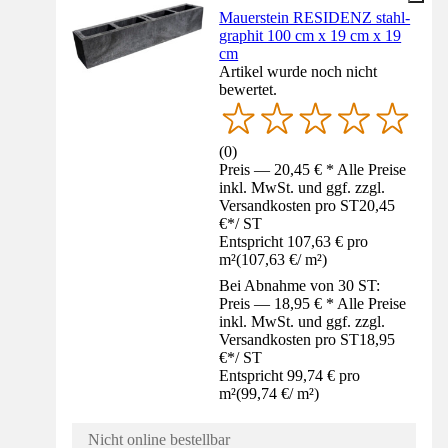
Mauerstein RESIDENZ stahl-
graphit 100 cm x 19 cm x 19
cm
Artikel wurde noch nicht
bewertet.
(
0
)
Preis — 20,45 € * Alle Preise
inkl. MwSt. und ggf. zzgl.
Versandkosten pro ST
20,45
€
*
/
ST
Entspricht 107,63 € pro
m²
(
107,63 €
/
m²
)
Bei Abnahme von 30 ST:
Preis — 18,95 € * Alle Preise
inkl. MwSt. und ggf. zzgl.
Versandkosten pro ST
18,95
€
*
/
ST
Entspricht 99,74 € pro
m²
(
99,74 €
/
m²
)
Nicht online bestellbar