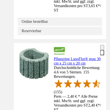
inkl. MwSt. und ggf. zzgl.
Versandkosten pro ST
3,65 €
*
/
ST
Online bestellbar
Reservierbar
Pflanzring LusoFlor® grau 30
cm x 25 cm x 20 cm
Durchschnittliche Bewertung:
4.6 von 5 Sternen. 155
Bewertungen.
(
155
)
Preis — 2,40 € * Alle Preise
inkl. MwSt. und ggf. zzgl.
Versandkosten pro ST
2,40 €
*
/
ST