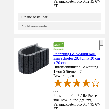
Versandkosten pro ST
2,35 €
*
/
ST
Online bestellbar
Nicht reservierbar
Pflanzring Gala-MultiFlor®
mini schiefer 28,4 cm x 20 cm
x 20 cm
Durchschnittliche Bewertung:
4 von 5 Sternen. 7
Bewertungen.
(
7
)
Preis — 4,95 € * Alle Preise
inkl. MwSt. und ggf. zzgl.
Versandkosten pro ST
4,95 €
*
/
ST