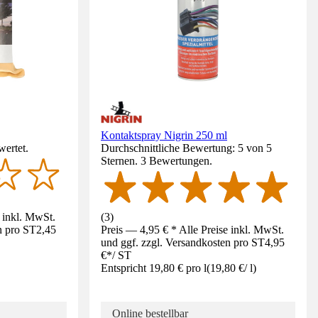
Kontaktspray Nigrin 250 ml
wertet.
Durchschnittliche Bewertung: 5 von 5
Sternen. 3 Bewertungen.
e inkl. MwSt.
(
3
)
n pro ST
2,45
Preis — 4,95 € * Alle Preise inkl. MwSt.
und ggf. zzgl. Versandkosten pro ST
4,95
€
*
/
ST
Entspricht 19,80 € pro l
(
19,80 €
/
l
)
Online bestellbar