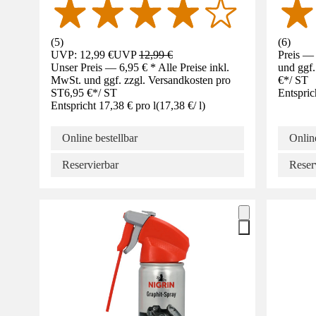
(
5
)
(
6
)
UVP: 12,99 €
UVP
12,99 €
Preis — 
Unser Preis — 6,95 € * Alle Preise inkl.
und ggf.
MwSt. und ggf. zzgl. Versandkosten pro
€
*
/
ST
ST
6,95 €
*
/
ST
Entspric
Entspricht 17,38 € pro l
(
17,38 €
/
l
)
Online bestellbar
Online
Reservierbar
Reser