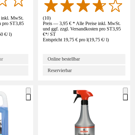
e inkl. MwSt.
(
10
)
n pro ST
3,85
Preis — 3,95 € * Alle Preise inkl. MwSt.
und ggf. zzgl. Versandkosten pro ST
3,95
50 €
/
l
)
€
*
/
ST
Entspricht 19,75 € pro l
(
19,75 €
/
l
)
ar
Online bestellbar
Reservierbar