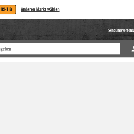
RICHTIG
Anderen Markt wählen
Sendungsverfolg