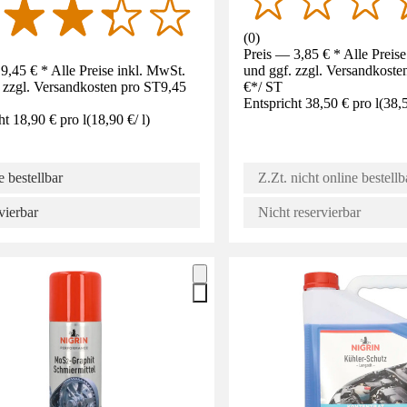
(
0
)
Preis — 3,85 € * Alle Preis
9,45 € * Alle Preise inkl. MwSt.
und ggf. zzgl. Versandkoste
 zzgl. Versandkosten pro ST
9,45
€
*
/
ST
Entspricht 38,50 € pro l
(
38,
ht 18,90 € pro l
(
18,90 €
/
l
)
 bestellbar
Z.Zt. nicht online bestellb
vierbar
Nicht reservierbar