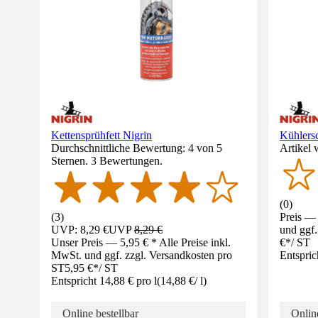
Kettensprühfett Nigrin
Kühlers
Durchschnittliche Bewertung: 4 von 5
Artikel 
Sternen. 3 Bewertungen.
(
0
)
(
3
)
Preis — 
UVP: 8,29 €
UVP
8,29 €
und ggf.
Unser Preis — 5,95 € * Alle Preise inkl.
€
*
/
ST
MwSt. und ggf. zzgl. Versandkosten pro
Entspric
ST
5,95 €
*
/
ST
Entspricht 14,88 € pro l
(
14,88 €
/
l
)
Online bestellbar
Online