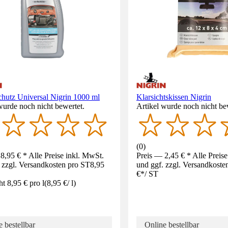
chutz Universal Nigrin 1000 ml
Klarsichtskissen Nigrin
wurde noch nicht bewertet.
Artikel wurde noch nicht be
(
0
)
8,95 € * Alle Preise inkl. MwSt.
Preis — 2,45 € * Alle Preis
 zzgl. Versandkosten pro ST
8,95
und ggf. zzgl. Versandkoste
€
*
/
ST
ht 8,95 € pro l
(
8,95 €
/
l
)
 bestellbar
Online bestellbar