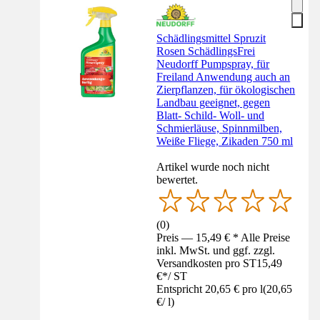
Schädlingsmittel Spruzit
Rosen SchädlingsFrei
Neudorff Pumpspray, für
Freiland Anwendung auch an
Zierpflanzen, für ökologischen
Landbau geeignet, gegen
Blatt- Schild- Woll- und
Schmierläuse, Spinnmilben,
Weiße Fliege, Zikaden 750 ml
Artikel wurde noch nicht
bewertet.
(
0
)
Preis — 15,49 € * Alle Preise
inkl. MwSt. und ggf. zzgl.
Versandkosten pro ST
15,49
€
*
/
ST
Entspricht 20,65 € pro l
(
20,65
€
/
l
)