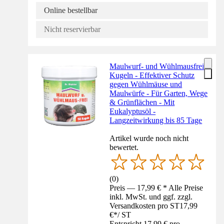
Online bestellbar
Nicht reservierbar
Maulwurf- und Wühlmausfrei
Kugeln - Effektiver Schutz
gegen Wühlmäuse und
Maulwürfe - Für Garten, Wege
& Grünflächen - Mit
Eukalyptusöl -
Langzeitwirkung bis 85 Tage
Artikel wurde noch nicht
bewertet.
(
0
)
Preis — 17,99 € * Alle Preise
inkl. MwSt. und ggf. zzgl.
Versandkosten pro ST
17,99
€
*
/
ST
Entspricht 17,99 € pro