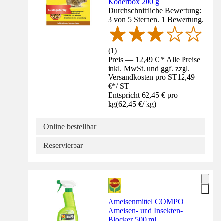
Köderbox 200 g
Durchschnittliche Bewertung:
3 von 5 Sternen. 1 Bewertung.
(
1
)
Preis — 12,49 € * Alle Preise
inkl. MwSt. und ggf. zzgl.
Versandkosten pro ST
12,49
€
*
/
ST
Entspricht 62,45 € pro
kg
(
62,45 €
/
kg
)
Online bestellbar
Reservierbar
Ameisenmittel COMPO
Ameisen- und Insekten-
Blocker 500 ml,