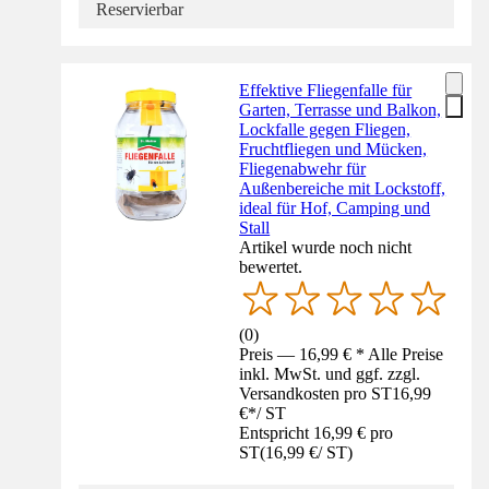
Reservierbar
Effektive Fliegenfalle für
Garten, Terrasse und Balkon,
Lockfalle gegen Fliegen,
Fruchtfliegen und Mücken,
Fliegenabwehr für
Außenbereiche mit Lockstoff,
ideal für Hof, Camping und
Stall
Artikel wurde noch nicht
bewertet.
(
0
)
Preis — 16,99 € * Alle Preise
inkl. MwSt. und ggf. zzgl.
Versandkosten pro ST
16,99
€
*
/
ST
Entspricht 16,99 € pro
ST
(
16,99 €
/
ST
)