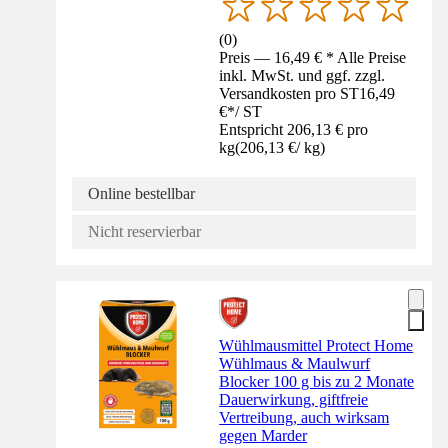
(
0
)
Preis — 16,49 € * Alle Preise
inkl. MwSt. und ggf. zzgl.
Versandkosten pro ST
16,49
€
*
/
ST
Entspricht 206,13 € pro
kg
(
206,13 €
/
kg
)
Online bestellbar
Nicht reservierbar
Wühlmausmittel Protect Home
Wühlmaus & Maulwurf
Blocker 100 g bis zu 2 Monate
Dauerwirkung, giftfreie
Vertreibung, auch wirksam
gegen Marder