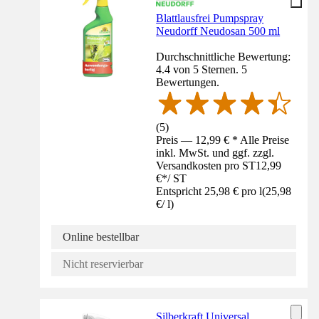
Blattlausfrei Pumpspray
Neudorff Neudosan 500 ml
Durchschnittliche Bewertung:
4.4 von 5 Sternen. 5
Bewertungen.
(
5
)
Preis — 12,99 € * Alle Preise
inkl. MwSt. und ggf. zzgl.
Versandkosten pro ST
12,99
€
*
/
ST
Entspricht 25,98 € pro l
(
25,98
€
/
l
)
Online bestellbar
Nicht reservierbar
Silberkraft Universal