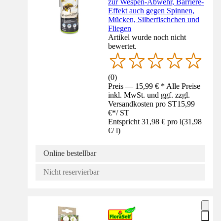
zur Wespen-Abwehr, Barriere-
Effekt auch gegen Spinnen,
Mücken, Silberfischchen und
Fliegen
Artikel wurde noch nicht
bewertet.
(
0
)
Preis — 15,99 € * Alle Preise
inkl. MwSt. und ggf. zzgl.
Versandkosten pro ST
15,99
€
*
/
ST
Entspricht 31,98 € pro l
(
31,98
€
/
l
)
Online bestellbar
Nicht reservierbar