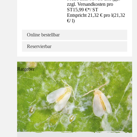
zzgl. Versandkosten pro
ST
15,99 €
*
/
ST
Entspricht 21,32 € pro l
(
21,32
€
/
l
)
Online bestellbar
Reservierbar
Ratgeber