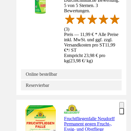
Durchschnittliche Bewertung:
5 von 5 Sternen. 3
Bewertungen.
(
3
)
Preis — 11,99 € * Alle Preise
inkl. MwSt. und ggf. zzgl.
Versandkosten pro ST
11,99
€
*
/
ST
Entspricht 23,98 € pro
kg
(
23,98 €
/
kg
)
Online bestellbar
Reservierbar
Fruchtfliegenfalle Neudorff
Permanent gegen Frucht-,
Essig- und Obstfliege