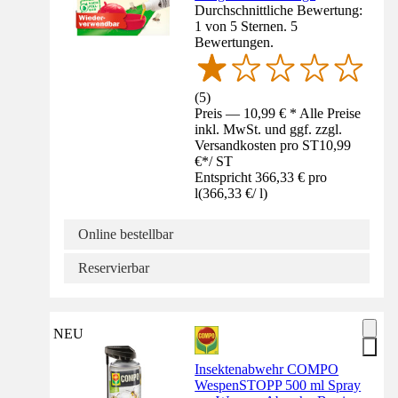
Durchschnittliche Bewertung:
1 von 5 Sternen. 5
Bewertungen.
(
5
)
Preis — 10,99 € * Alle Preise
inkl. MwSt. und ggf. zzgl.
Versandkosten pro ST
10,99
€
*
/
ST
Entspricht 366,33 € pro
l
(
366,33 €
/
l
)
Online bestellbar
Reservierbar
NEU
Insektenabwehr COMPO
WespenSTOPP 500 ml Spray