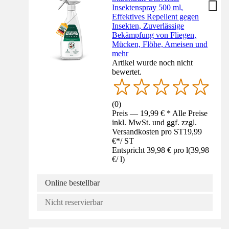
Insektenspray 500 ml,
Effektives Repellent gegen
Insekten, Zuverlässige
Bekämpfung von Fliegen,
Mücken, Flöhe, Ameisen und
mehr
Artikel wurde noch nicht
bewertet.
(
0
)
Preis — 19,99 € * Alle Preise
inkl. MwSt. und ggf. zzgl.
Versandkosten pro ST
19,99
€
*
/
ST
Entspricht 39,98 € pro l
(
39,98
€
/
l
)
Online bestellbar
Nicht reservierbar