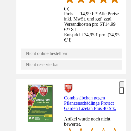
(
5
)
Preis — 14,99 € * Alle Preise
inkl. MwSt. und ggf. zzgl.
Versandkosten pro ST
14,99
€
*
/
ST
Entspricht 74,95 € pro l
(
74,95
€
/
l
)
Nicht online bestellbar
Nicht reservierbar
Combistäbchen gegen
Pflanzenschädlinge Protect
Garden Lizetan Plus 40 Stk.
Artikel wurde noch nicht
bewertet.