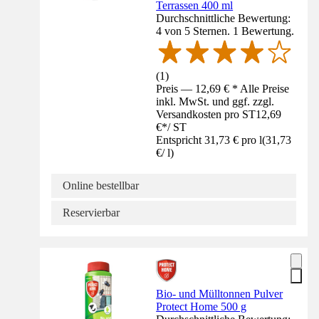
Terrassen 400 ml
Durchschnittliche Bewertung:
4 von 5 Sternen. 1 Bewertung.
(
1
)
Preis — 12,69 € * Alle Preise
inkl. MwSt. und ggf. zzgl.
Versandkosten pro ST
12,69
€
*
/
ST
Entspricht 31,73 € pro l
(
31,73
€
/
l
)
Online bestellbar
Reservierbar
Bio- und Mülltonnen Pulver
Protect Home 500 g