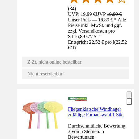
(
34
)
UVP: 19,99 €
UVP
19,99 €
Unser Preis — 16,89 € * Alle
Preise inkl. MwSt. und ggf.
zzgl. Versandkosten pro
ST
16,89 €
*
/
ST
Entspricht 22,52 € pro l
(
22,52
€
/
l
)
Z.Zt. nicht online bestellbar
Nicht reservierbar
Fliegenklatsche Windhager
zufällige Farbauswahl 1 Stk.
Durchschnittliche Bewertung:
3 von 5 Sternen. 5
Bewertungen.