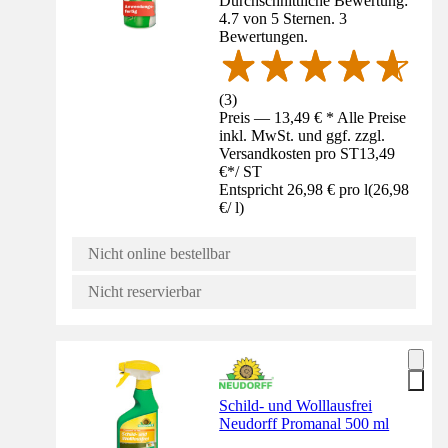
Durchschnittliche Bewertung:
4.7 von 5 Sternen. 3
Bewertungen.
(
3
)
Preis — 13,49 € * Alle Preise
inkl. MwSt. und ggf. zzgl.
Versandkosten pro ST
13,49
€
*
/
ST
Entspricht 26,98 € pro l
(
26,98
€
/
l
)
Nicht online bestellbar
Nicht reservierbar
Schild- und Wolllausfrei
Neudorff Promanal 500 ml