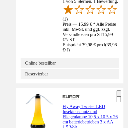
1 von 5 Sternen. 1 Bewertung.
(
1
)
Preis — 15,99 € * Alle Preise
inkl. MwSt. und ggf. zzgl.
Versandkosten pro ST
15,99
€
*
/
ST
Entspricht 39,98 € pro l
(
39,98
€
/
l
)
Online bestellbar
Reservierbar
Fly Away Twister LED
Insektenschutz und
Fliegenlampe 10,5 x 10,5 x 26
cm batteriebetrieben 3 x AA
1,5 Volt