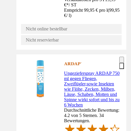
€
*
/
ST
Entspricht 99,95 € pro l
(
99,95
€
/
l
)
Nicht online bestellbar
Nicht reservierbar
Ungezieferspray ARDAP 750
ml gegen Fliegen,
Zweiflügler,sowie Insekten
wie Flöhe, Zecken, Milben,
Läuse, Schaben, Motten und
Spinne wirkt sofort und bis zu
6 Wochen
Durchschnittliche Bewertung:
4.2 von 5 Sternen. 34
Bewertungen.