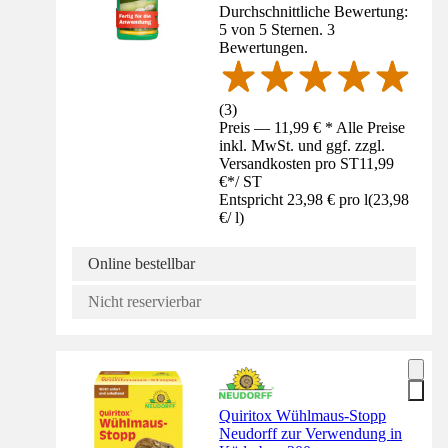
Durchschnittliche Bewertung:
5 von 5 Sternen. 3
Bewertungen.
(
3
)
Preis — 11,99 € * Alle Preise
inkl. MwSt. und ggf. zzgl.
Versandkosten pro ST
11,99
€
*
/
ST
Entspricht 23,98 € pro l
(
23,98
€
/
l
)
Online bestellbar
Nicht reservierbar
Quiritox Wühlmaus-Stopp
Neudorff zur Verwendung in