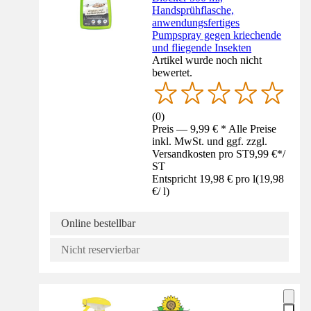
Handsprühflasche,
anwendungsfertiges
Pumpspray gegen kriechende
und fliegende Insekten
Artikel wurde noch nicht
bewertet.
(
0
)
Preis — 9,99 € * Alle Preise
inkl. MwSt. und ggf. zzgl.
Versandkosten pro ST
9,99 €
*
/
ST
Entspricht 19,98 € pro l
(
19,98
€
/
l
)
Online bestellbar
Nicht reservierbar