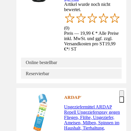
Artikel wurde noch nicht
bewertet.
(
0
)
Preis — 19,99 € * Alle Preise
inkl. MwSt. und ggf. zzgl.
Versandkosten pro ST
19,99
€
*
/
ST
Online bestellbar
Reservierbar
Ungeziefermittel ARDAP
Repell Ungezieferspray gegen
Fliegen, Flöhe, Ungeziefer,
Ameisen, Milben, Spinnen im
Haushalt, Tierhaltung,