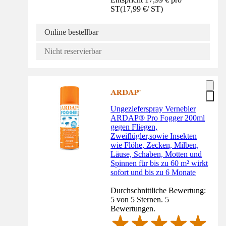
ST
(
17,99 €
/
ST
)
Online bestellbar
Nicht reservierbar
Ungezieferspray Vernebler
ARDAP® Pro Fogger 200ml
gegen Fliegen,
Zweiflügler,sowie Insekten
wie Flöhe, Zecken, Milben,
Läuse, Schaben, Motten und
Spinnen für bis zu 60 m² wirkt
sofort und bis zu 6 Monate
Durchschnittliche Bewertung:
5 von 5 Sternen. 5
Bewertungen.