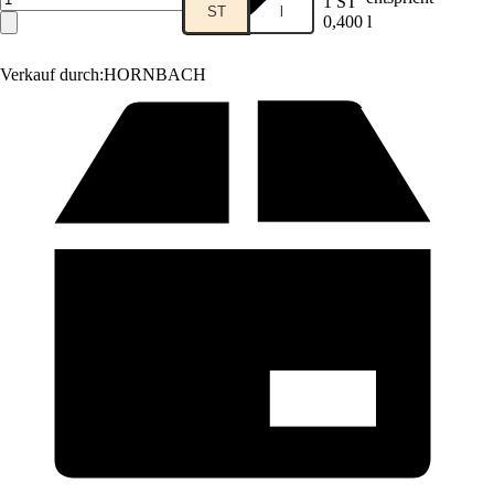
1 ST
ST
l
0,400 l
Verkauf durch:
HORNBACH