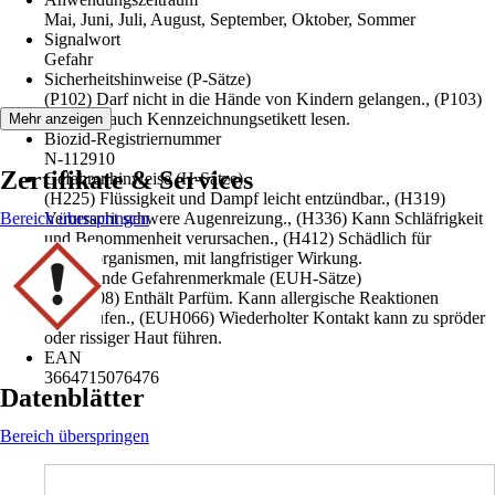
Mai, Juni, Juli, August, September, Oktober, Sommer
Signalwort
Gefahr
Sicherheitshinweise (P-Sätze)
(P102) Darf nicht in die Hände von Kindern gelangen., (P103)
Vor Gebrauch Kennzeichnungsetikett lesen.
Mehr anzeigen
Biozid-Registriernummer
N-112910
Zertifikate & Services
Gefahrenhinweise (H-Sätze)
(H225) Flüssigkeit und Dampf leicht entzündbar., (H319)
Bereich überspringen
Verursacht schwere Augenreizung., (H336) Kann Schläfrigkeit
und Benommenheit verursachen., (H412) Schädlich für
Wasserorganismen, mit langfristiger Wirkung.
Ergänzende Gefahrenmerkmale (EUH-Sätze)
(EUH208) Enthält Parfüm. Kann allergische Reaktionen
hervorrufen., (EUH066) Wiederholter Kontakt kann zu spröder
oder rissiger Haut führen.
EAN
3664715076476
Datenblätter
Bereich überspringen