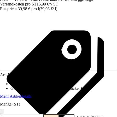
Versandkosten pro ST
15,99 €
*
/
ST
Entspricht 39,98 € pro l
(
39,98 €
/
l
)
Art.-Nr.
12298861
Ausführung
:
Spray
Geeignet gegen
:
Wespen, Spinne, Mücke, Fliege
Mehr Artikeldetails
Menge (ST)
entspricht