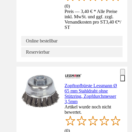
(
0
)
Preis — 3,40 € * Alle Preise
inkl. MwSt. und ggf. zzgl.
Versandkosten pro ST
3,40 €
*
/
ST
Online bestellbar
Reservierbar
Zopftopfbürste Lessmann Ø
65 mm Stahldraht ohne
Stützring, Zopfdurchmesser
3,5mm
Artikel wurde noch nicht
bewertet.
(
0
)