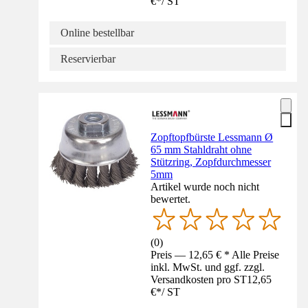
€
*
/
ST
Online bestellbar
Reservierbar
Zopftopfbürste Lessmann Ø
65 mm Stahldraht ohne
Stützring, Zopfdurchmesser
5mm
Artikel wurde noch nicht
bewertet.
(
0
)
Preis — 12,65 € * Alle Preise
inkl. MwSt. und ggf. zzgl.
Versandkosten pro ST
12,65
€
*
/
ST