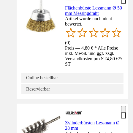
Flächenbürste Lessmann Ø 50
mm Messingdraht
Artikel wurde noch nicht
bewertet.
(
0
)
Preis — 4,80 € * Alle Preise
inkl. MwSt. und ggf. zzgl.
Versandkosten pro ST
4,80 €
*
/
ST
Online bestellbar
Reservierbar
Zylinderbürsten Lessmann Ø
28 mm