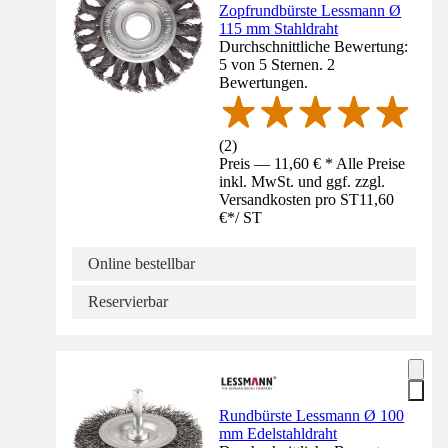
Zopfrundbürste Lessmann Ø
115 mm Stahldraht
Durchschnittliche Bewertung:
5 von 5 Sternen. 2
Bewertungen.
(
2
)
Preis — 11,60 € * Alle Preise
inkl. MwSt. und ggf. zzgl.
Versandkosten pro ST
11,60
€
*
/
ST
Online bestellbar
Reservierbar
Rundbürste Lessmann Ø 100
mm Edelstahldraht