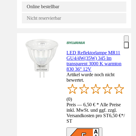
Online bestellbar
Nicht reservierbar
LED Reflektorlampe MR11
GU4/4W(35W) 345 lm
transparent 3000 K warmton
830 36° 12V
Artikel wurde noch nicht
bewertet.
(
0
)
Preis — 6,50 € * Alle Preise
inkl. MwSt. und ggf. zzgl.
Versandkosten pro ST
6,50 €
*
/
ST