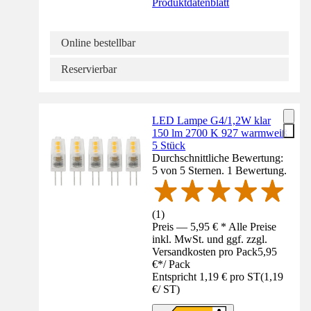
Produktdatenblatt
Online bestellbar
Reservierbar
LED Lampe G4/1,2W klar
150 lm 2700 K 927 warmweiß
5 Stück
Durchschnittliche Bewertung:
5 von 5 Sternen. 1 Bewertung.
(
1
)
Preis — 5,95 € * Alle Preise
inkl. MwSt. und ggf. zzgl.
Versandkosten pro Pack
5,95
€
*
/
Pack
Entspricht 1,19 € pro ST
(
1,19
€
/
ST
)