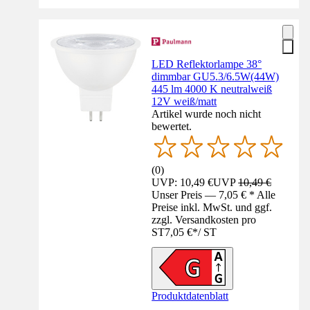
LED Reflektorlampe 38°
dimmbar GU5.3/6.5W(44W)
445 lm 4000 K neutralweiß
12V weiß/matt
Artikel wurde noch nicht
bewertet.
(
0
)
UVP: 10,49 €
UVP
10,49 €
Unser Preis — 7,05 € * Alle
Preise inkl. MwSt. und ggf.
zzgl. Versandkosten pro
ST
7,05 €
*
/
ST
Produktdatenblatt