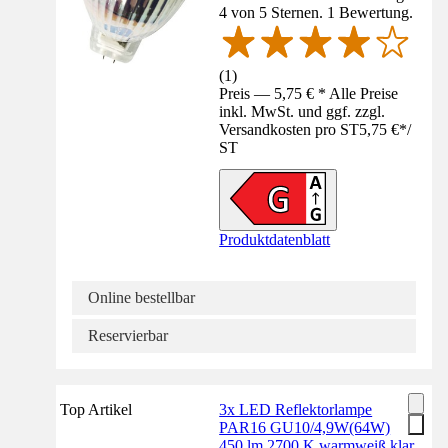
4 von 5 Sternen. 1 Bewertung.
(
1
)
Preis — 5,75 € * Alle Preise
inkl. MwSt. und ggf. zzgl.
Versandkosten pro ST
5,75 €
*
/
ST
Produktdatenblatt
Online bestellbar
Reservierbar
Top Artikel
3x LED Reflektorlampe
PAR16 GU10/4,9W(64W)
450 lm 2700 K warmweiß klar