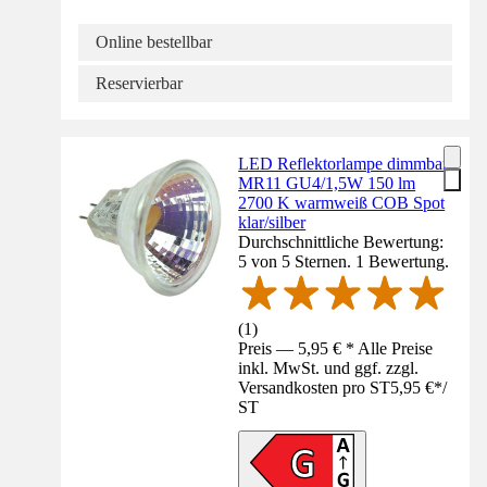
Online bestellbar
Reservierbar
LED Reflektorlampe dimmbar
MR11 GU4/1,5W 150 lm
2700 K warmweiß COB Spot
klar/silber
Durchschnittliche Bewertung:
5 von 5 Sternen. 1 Bewertung.
(
1
)
Preis — 5,95 € * Alle Preise
inkl. MwSt. und ggf. zzgl.
Versandkosten pro ST
5,95 €
*
/
ST