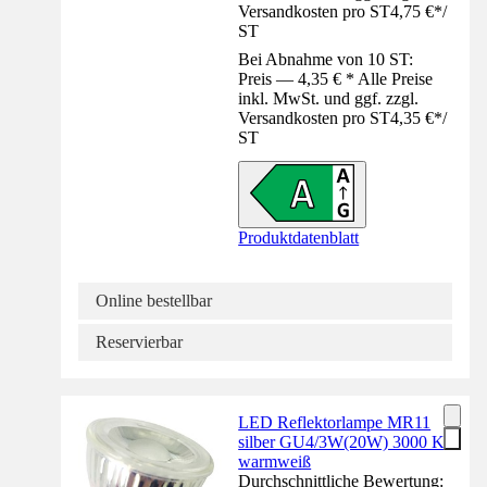
Versandkosten pro ST
4,75 €
*
/
ST
Bei Abnahme von 10 ST:
Preis — 4,35 € * Alle Preise
inkl. MwSt. und ggf. zzgl.
Versandkosten pro ST
4,35 €
*
/
ST
Produktdatenblatt
Online bestellbar
Reservierbar
LED Reflektorlampe MR11
silber GU4/3W(20W) 3000 K
warmweiß
Durchschnittliche Bewertung: