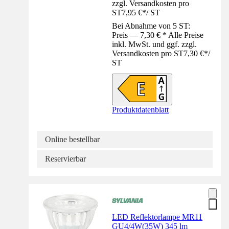
zzgl. Versandkosten pro
ST
7,95 €
*
/
ST
Bei Abnahme von 5 ST:
Preis — 7,30 € * Alle Preise
inkl. MwSt. und ggf. zzgl.
Versandkosten pro ST
7,30 €
*
/
ST
Produktdatenblatt
Online bestellbar
Reservierbar
LED Reflektorlampe MR11
GU4/4W(35W) 345 lm