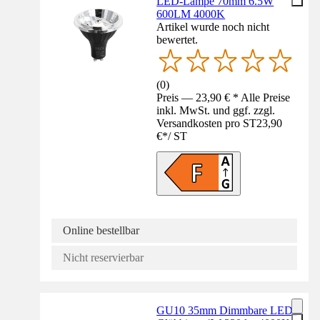
LED-Lampe 70mm 6.5W
600LM 4000K
Artikel wurde noch nicht
bewertet.
(
0
)
Preis — 23,90 € * Alle Preise
inkl. MwSt. und ggf. zzgl.
Versandkosten pro ST
23,90
€
*
/
ST
Online bestellbar
Nicht reservierbar
GU10 35mm Dimmbare LED-