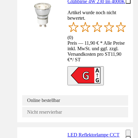
Glühbirne 4W 230 lm 4000K
Artikel wurde noch nicht
bewertet.
(
0
)
Preis — 11,90 € * Alle Preise
inkl. MwSt. und ggf. zzgl.
Versandkosten pro ST
11,90
€
*
/
ST
Online bestellbar
Nicht reservierbar
LED Reflektorlampe CCT