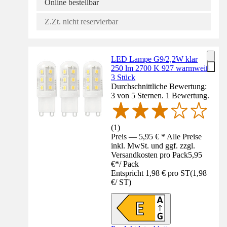
Online bestellbar
Z.Zt. nicht reservierbar
LED Lampe G9/2,2W klar
250 lm 2700 K 927 warmweiß
3 Stück
Durchschnittliche Bewertung:
3 von 5 Sternen. 1 Bewertung.
(
1
)
Preis — 5,95 € * Alle Preise
inkl. MwSt. und ggf. zzgl.
Versandkosten pro Pack
5,95
€
*
/
Pack
Entspricht 1,98 € pro ST
(
1,98
€
/
ST
)