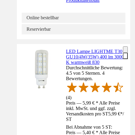
Produktdatenblatt
Online bestellbar
Reservierbar
LED Lampe LIGHTME T30
GU10/4W(35W) 400 lm 3000
K warmweiß 830
Durchschnittliche Bewertung:
4.5 von 5 Sternen. 4
Bewertungen.
(
4
)
Preis — 5,99 € * Alle Preise
inkl. MwSt. und ggf. zzgl.
Versandkosten pro ST
5,99 €
*
/
ST
Bei Abnahme von 5 ST:
Preis — 5,40 € * Alle Preise