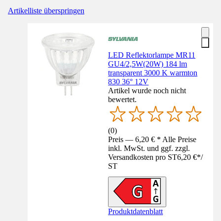
Artikelliste überspringen
LED Reflektorlampe MR11
GU4/2,5W(20W) 184 lm
transparent 3000 K warmton
830 36° 12V
Artikel wurde noch nicht
bewertet.
(
0
)
Preis — 6,20 € * Alle Preise
inkl. MwSt. und ggf. zzgl.
Versandkosten pro ST
6,20 €
*
/
ST
Produktdatenblatt