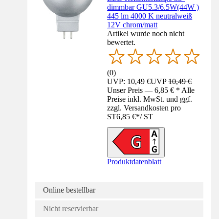
dimmbar GU5.3/6.5W(44W )
445 lm 4000 K neutralweiß
12V chrom/matt
Artikel wurde noch nicht
bewertet.
(
0
)
UVP: 10,49 €
UVP
10,49 €
Unser Preis — 6,85 € * Alle
Preise inkl. MwSt. und ggf.
zzgl. Versandkosten pro
ST
6,85 €
*
/
ST
Produktdatenblatt
Online bestellbar
Nicht reservierbar