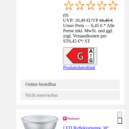
(
0
)
UVP: 10,49 €
UVP
10,49 €
Unser Preis — 6,45 € * Alle
Preise inkl. MwSt. und ggf.
zzgl. Versandkosten pro
ST
6,45 €
*
/
ST
Produktdatenblatt
Online bestellbar
Nicht reservierbar
LED Reflektorlampe 38°