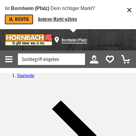
Ist
Bornheim (Pfalz)
Dein richtiger Markt?
JA, RICHTIG
Anderen Markt wählen
Bornheim (Pfalz)
Startseite