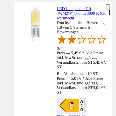
LED Lampe klar G9
4W(42W) 500 lm 3000 K 830
warmweiß
Durchschnittliche Bewertung:
1.8 von 5 Sternen. 6
Bewertungen.
(
6
)
Preis — 5,45 € * Alle Preise
inkl. MwSt. und ggf. zzgl.
Versandkosten pro ST
5,45 €
*
/
ST
Bei Abnahme von 10 ST:
Preis — 5,01 € * Alle Preise
inkl. MwSt. und ggf. zzgl.
Versandkosten pro ST
5,01 €
*
/
ST