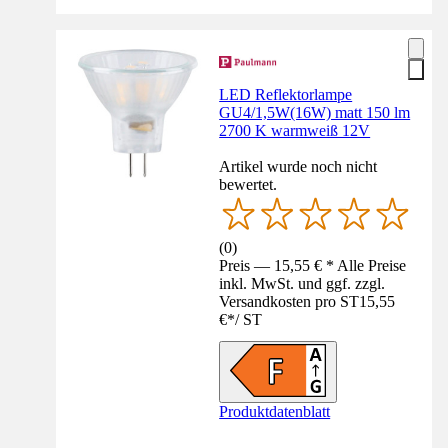
LED Reflektorlampe
GU4/1,5W(16W) matt 150 lm
2700 K warmweiß 12V
Artikel wurde noch nicht
bewertet.
(
0
)
Preis — 15,55 € * Alle Preise
inkl. MwSt. und ggf. zzgl.
Versandkosten pro ST
15,55
€
*
/
ST
Produktdatenblatt