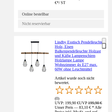
€
*
/
ST
Online bestellbar
Nicht reservierbar
Lindby Esstisch Pendelleuchte
Holz, Eisen
Balkenpendelleuchte Holzast
und Käfig Lampenschirm
Holzlampe Lampe
Wohnzimmer 4x E27 max.
60W ohne Leuchtmittel
Artikel wurde noch nicht
bewertet.
(
0
)
UVP: 199,90 €
UVP
199,90 €
Unser Preis — 83,10 € * Alle
Preise inkl. MwSt. und ggf.