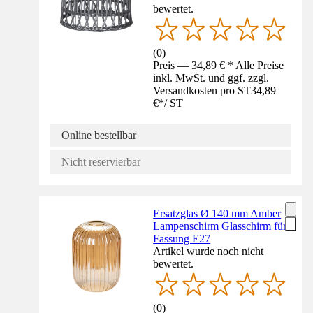
bewertet.
(
0
)
Preis — 34,89 € * Alle Preise
inkl. MwSt. und ggf. zzgl.
Versandkosten pro ST
34,89
€
*
/
ST
Online bestellbar
Nicht reservierbar
Ersatzglas Ø 140 mm Amber
Lampenschirm Glasschirm für
Fassung E27
Artikel wurde noch nicht
bewertet.
(
0
)