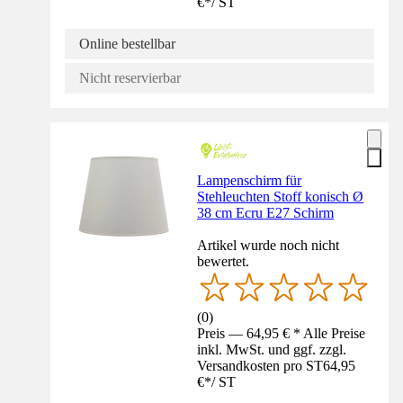
€
*
/
ST
Online bestellbar
Nicht reservierbar
Lampenschirm für
Stehleuchten Stoff konisch Ø
38 cm Ecru E27 Schirm
Artikel wurde noch nicht
bewertet.
(
0
)
Preis — 64,95 € * Alle Preise
inkl. MwSt. und ggf. zzgl.
Versandkosten pro ST
64,95
€
*
/
ST