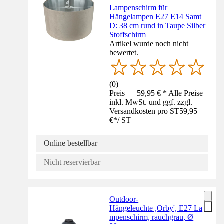
Lampenschirm für
Hängelampen E27 E14 Samt
D: 38 cm rund in Taupe Silber
Stoffschirm
Artikel wurde noch nicht
bewertet.
(
0
)
Preis — 59,95 € * Alle Preise
inkl. MwSt. und ggf. zzgl.
Versandkosten pro ST
59,95
€
*
/
ST
Online bestellbar
Nicht reservierbar
Outdoor-
Hängeleuchte ,Orby', E27 La
mpenschirm, rauchgrau, Ø