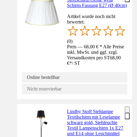
Schirm Fassung E27 (Ø 40cm)
Artikel wurde noch nicht
bewertet.
(
0
)
Preis — 68,00 € * Alle Preise
inkl. MwSt. und ggf. zzgl.
Versandkosten pro ST
68,00
€
*
/
ST
Online bestellbar
Nicht reservierbar
Lindby Stoff Stehlampe
Textilschirm mit Leselampe
schwarz gold, Stehleuchte
Textil Lampenschirm 1x E27
und E14 ohne Leuchtmittel