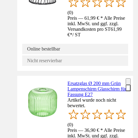
(
0
)
Preis — 61,99 € * Alle Preise
inkl. MwSt. und ggf. zzgl.
Versandkosten pro ST
61,99
€
*
/
ST
Online bestellbar
Nicht reservierbar
Ersatzglas Ø 200 mm Grün
Lampenschirm Glasschirm für
Fassung E27
Artikel wurde noch nicht
bewertet.
(
0
)
Preis — 36,90 € * Alle Preise
inkl. MwSt. und ggf. zzgl.