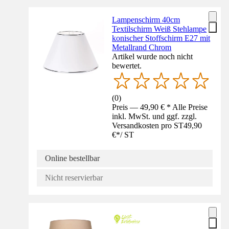
Lampenschirm 40cm
Textilschirm Weiß Stehlampe
konischer Stoffschirm E27 mit
Metallrand Chrom
Artikel wurde noch nicht
bewertet.
(
0
)
Preis — 49,90 € * Alle Preise
inkl. MwSt. und ggf. zzgl.
Versandkosten pro ST
49,90
€
*
/
ST
Online bestellbar
Nicht reservierbar