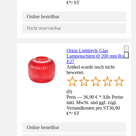
€
*
/
ST
Online bestellbar
Nicht reservierbar
Orion Lightstyle Glas
Lampenschirm Ø 200 mm Rot
E27
Artikel wurde noch nicht
bewertet.
(
0
)
Preis — 36,90 € * Alle Preise
inkl. MwSt. und ggf. zzgl.
Versandkosten pro ST
36,90
€
*
/
ST
Online bestellbar