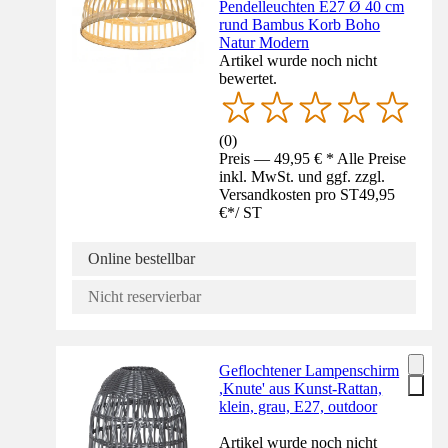
Pendelleuchten E27 Ø 40 cm
rund Bambus Korb Boho
Natur Modern
Artikel wurde noch nicht
bewertet.
(
0
)
Preis — 49,95 € * Alle Preise
inkl. MwSt. und ggf. zzgl.
Versandkosten pro ST
49,95
€
*
/
ST
Online bestellbar
Nicht reservierbar
Geflochtener Lampenschirm
,Knute' aus Kunst-Rattan,
klein, grau, E27, outdoor
Artikel wurde noch nicht