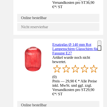
Versandkosten pro ST
36,90
€
*
/
ST
Online bestellbar
Nicht reservierbar
Ersatzglas Ø 140 mm Rot
Lampenschirm Glasschirm für
Fassung E27
Artikel wurde noch nicht
bewertet.
(
0
)
Preis — 29,90 € * Alle Preise
inkl. MwSt. und ggf. zzgl.
Versandkosten pro ST
29,90
€
*
/
ST
Online bestellbar