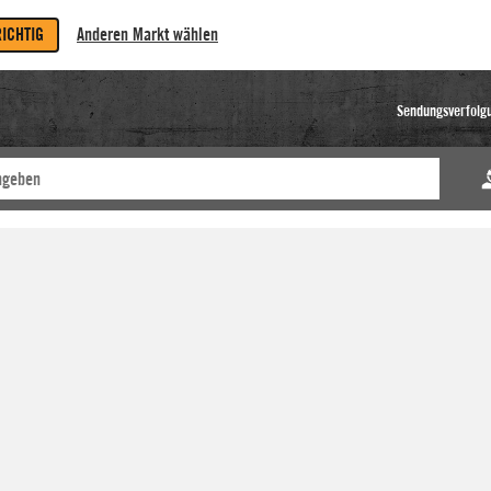
RICHTIG
Anderen Markt wählen
Sendungsverfolg