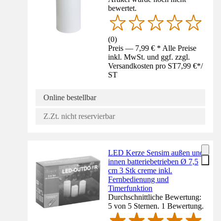
bewertet.
(
0
)
Preis — 7,99 € * Alle Preise
inkl. MwSt. und ggf. zzgl.
Versandkosten pro ST
7,99 €
*
/
ST
Online bestellbar
Z.Zt. nicht reservierbar
LED Kerze Sensim außen und
innen batteriebetrieben Ø 7,5
cm 3 Stk creme inkl.
Fernbedienung und
Timerfunktion
Durchschnittliche Bewertung:
5 von 5 Sternen. 1 Bewertung.