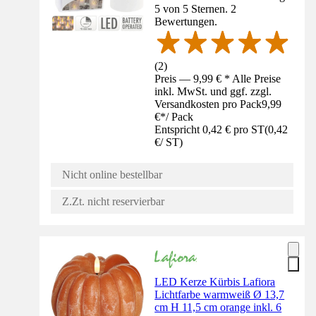
5 von 5 Sternen. 2
Bewertungen.
(
2
)
Preis — 9,99 € * Alle Preise
inkl. MwSt. und ggf. zzgl.
Versandkosten pro Pack
9,99
€
*
/
Pack
Entspricht 0,42 € pro ST
(
0,42
€
/
ST
)
Nicht online bestellbar
Z.Zt. nicht reservierbar
LED Kerze Kürbis Lafiora
Lichtfarbe warmweiß Ø 13,7
cm H 11,5 cm orange inkl. 6