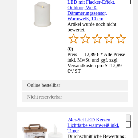
LED mit Flacker-Effekt,
Outdoor, Weiß,
Dämmerungssensor,
Warmweiß, 10 cm
Artikel wurde noch nicht
bewertet.
(
0
)
Preis — 12,89 € * Alle Preise
inkl. MwSt. und ggf. zzgl.
Versandkosten pro ST
12,89
€
*
/
ST
Online bestellbar
Nicht reservierbar
24er-Set LED Kerzen
Lichtfarbe warmweiß inkl.
Timer
Durchschnittliche Bewertung: