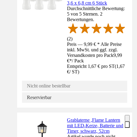
3,6 x 6,8 cm 6 Stück
Durchschnittliche Bewertung:
5 von 5 Sternen. 2
Bewertungen.
(
2
)
Preis — 9,99 € * Alle Preise
inkl. MwSt. und ggf. zzgl.
Versandkosten pro Pack
9,99
€
*
/
Pack
Entspricht 1,67 € pro ST
(
1,67
€
/
ST
)
Nicht online bestellbar
Reservierbar
Grablaterne ,Flame Lantern
mit LED-Kerze, Batterie und
Timer, schwarz, 52cm
Artikel wurde noch nicht