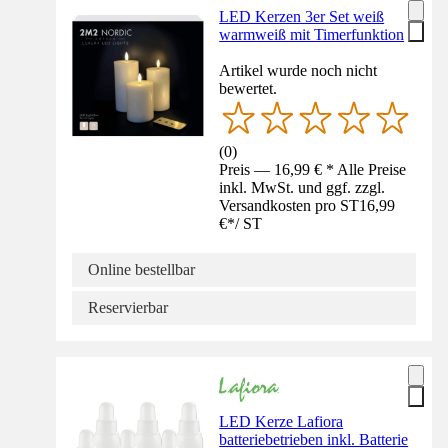
LED Kerzen 3er Set weiß
warmweiß mit Timerfunktion
Artikel wurde noch nicht
bewertet.
(
0
)
Preis — 16,99 € * Alle Preise
inkl. MwSt. und ggf. zzgl.
Versandkosten pro ST
16,99
€
*
/
ST
Online bestellbar
Reservierbar
LED Kerze Lafiora
batteriebetrieben inkl. Batterie