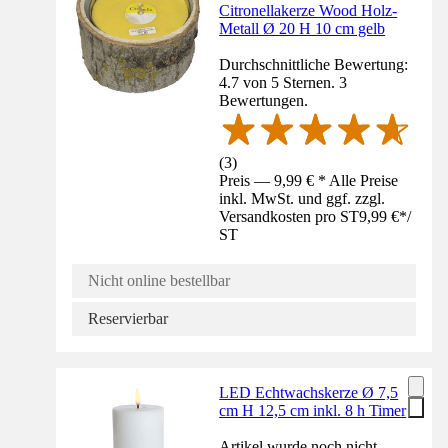
Citronellakerze Wood Holz-
Metall Ø 20 H 10 cm gelb
Durchschnittliche Bewertung:
4.7 von 5 Sternen. 3
Bewertungen.
(
3
)
Preis — 9,99 € * Alle Preise
inkl. MwSt. und ggf. zzgl.
Versandkosten pro ST
9,99 €
*
/
ST
Nicht online bestellbar
Reservierbar
LED Echtwachskerze Ø 7,5
cm H 12,5 cm inkl. 8 h Timer
Artikel wurde noch nicht