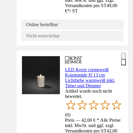
inkl. MwSt. und ggf. zzgl.
Versandkosten pro ST
49,00
€
*
/
ST
Online bestellbar
Nicht reservierbar
LED Kerze cremeweiß
Konstsmide H 13 cm
Lichtfarbe warmweiß inkl.
Timer und Dimmer
Artikel wurde noch nicht
bewertet.
(
0
)
Preis — 42,00 € * Alle Preise
inkl. MwSt. und ggf. zzgl.
Versandkosten pro ST
42,00