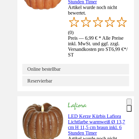
Stunden Timer
Artikel wurde noch nicht
bewertet.
(
0
)
Preis — 6,99 € * Alle Preise
inkl. MwSt. und ggf. zzgl.
Versandkosten pro ST
6,99 €
*
/
ST
Online bestellbar
Reservierbar
LED Kerze Kürbis Lafiora
Lichtfarbe warmweiß Ø 13,7
cm H 11,5 cm braun inkl. 6
Stunden Timer
Artikel wurde noch nicht