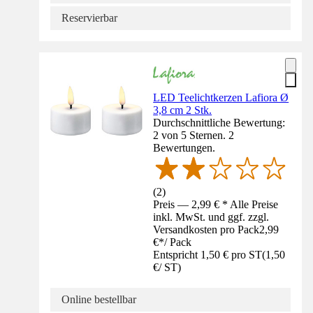
Reservierbar
LED Teelichtkerzen Lafiora Ø
3,8 cm 2 Stk.
Durchschnittliche Bewertung:
2 von 5 Sternen. 2
Bewertungen.
(
2
)
Preis — 2,99 € * Alle Preise
inkl. MwSt. und ggf. zzgl.
Versandkosten pro Pack
2,99
€
*
/
Pack
Entspricht 1,50 € pro ST
(
1,50
€
/
ST
)
Online bestellbar