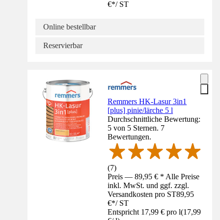
€
*
/
ST
Online bestellbar
Reservierbar
Remmers HK-Lasur 3in1
[plus] pinie/lärche 5 l
Durchschnittliche Bewertung:
5 von 5 Sternen. 7
Bewertungen.
(
7
)
Preis — 89,95 € * Alle Preise
inkl. MwSt. und ggf. zzgl.
Versandkosten pro ST
89,95
€
*
/
ST
Entspricht 17,99 € pro l
(
17,99