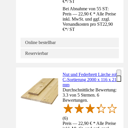
€
*
/
ST
Bei Abnahme von 55 ST:
Preis — 22,90 € * Alle Preise
inkl. MwSt. und ggf. zzgl.
Versandkosten pro ST
22,90
€
*
/
ST
Online bestellbar
Reservierbar
Nut und Federbrett Lärche roh
C-Sortierung 2000 x 116 x 21
mm
Durchschnittliche Bewertung:
3.3 von 5 Sternen. 6
Bewertungen.
(
6
)
Preis — 22,90 € * Alle Preise