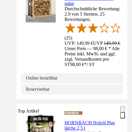
natur
Durchschnittliche Bewertung:
2.9 von 5 Sternen. 25
Bewertungen.
(
25
)
UVP: 149,99 €
UVP
149,99 €
Unser Preis — 98,00 € * Alle
Preise inkl. MwSt. und ggf.
zzgl. Versandkosten pro
ST
98,00 €
*
/
ST
Online bestellbar
Reservierbar
Top Artikel
HORNBACH Holzöl Plus
lärche 2,5 l