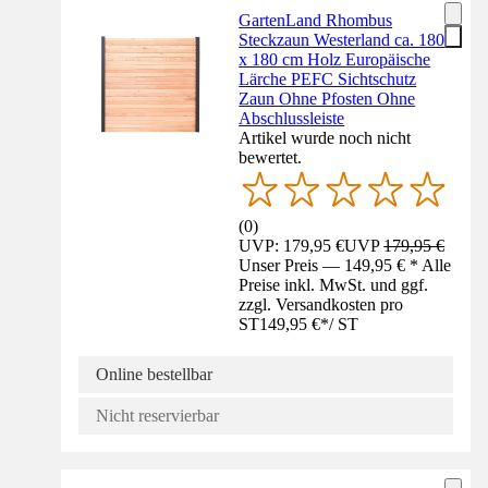
GartenLand Rhombus
Steckzaun Westerland ca. 180
x 180 cm Holz Europäische
Lärche PEFC Sichtschutz
Zaun Ohne Pfosten Ohne
Abschlussleiste
Artikel wurde noch nicht
bewertet.
(
0
)
UVP: 179,95 €
UVP
179,95 €
Unser Preis — 149,95 € * Alle
Preise inkl. MwSt. und ggf.
zzgl. Versandkosten pro
ST
149,95 €
*
/
ST
Online bestellbar
Nicht reservierbar