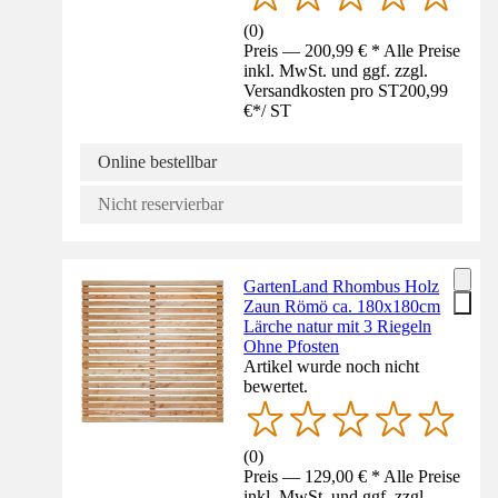
(
0
)
Preis — 200,99 € * Alle Preise
inkl. MwSt. und ggf. zzgl.
Versandkosten pro ST
200,99
€
*
/
ST
Online bestellbar
Nicht reservierbar
GartenLand Rhombus Holz
Zaun Römö ca. 180x180cm
Lärche natur mit 3 Riegeln
Ohne Pfosten
Artikel wurde noch nicht
bewertet.
(
0
)
Preis — 129,00 € * Alle Preise
inkl. MwSt. und ggf. zzgl.