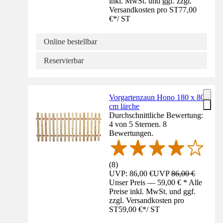
inkl. MwSt. und ggf. zzgl.
Versandkosten pro ST
77,00
€
*
/
ST
Online bestellbar
Reservierbar
Vorgartenzaun Hono 180 x 80
cm lärche
Durchschnittliche Bewertung:
4 von 5 Sternen. 8
Bewertungen.
(
8
)
UVP: 86,00 €
UVP
86,00 €
Unser Preis — 59,00 € * Alle
Preise inkl. MwSt. und ggf.
zzgl. Versandkosten pro
ST
59,00 €
*
/
ST