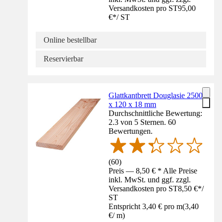
Versandkosten pro ST
95,00
€
*
/
ST
Online bestellbar
Reservierbar
Glattkantbrett Douglasie 2500
x 120 x 18 mm
Durchschnittliche Bewertung:
2.3 von 5 Sternen. 60
Bewertungen.
(
60
)
Preis — 8,50 € * Alle Preise
inkl. MwSt. und ggf. zzgl.
Versandkosten pro ST
8,50 €
*
/
ST
Entspricht 3,40 € pro m
(
3,40
€
/
m
)