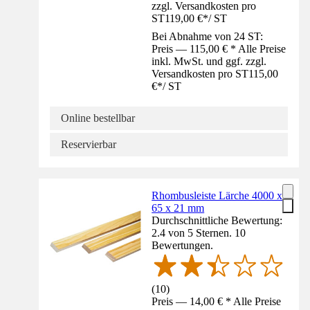
zzgl. Versandkosten pro
ST
119,00 €
*
/
ST
Bei Abnahme von 24 ST:
Preis — 115,00 € * Alle Preise
inkl. MwSt. und ggf. zzgl.
Versandkosten pro ST
115,00
€
*
/
ST
Online bestellbar
Reservierbar
Rhombusleiste Lärche 4000 x
65 x 21 mm
Durchschnittliche Bewertung:
2.4 von 5 Sternen. 10
Bewertungen.
(
10
)
Preis — 14,00 € * Alle Preise