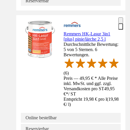
Reservierbar
Remmers HK-Lasur 3in1
[plus] pinie/lärche 2,5 l
Durchschnittliche Bewertung:
5 von 5 Sternen. 6
Bewertungen.
(
6
)
Preis — 49,95 € * Alle Preise
inkl. MwSt. und ggf. zzgl.
Versandkosten pro ST
49,95
€
*
/
ST
Entspricht 19,98 € pro l
(
19,98
€
/
l
)
Online bestellbar
Reservierbar