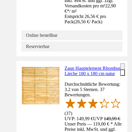
inkl. MwSt. und ggf. zzgl.
Versandkosten pro m²
22,90
€
*
/
m²
Entspricht 26,56 € pro
Pack
(
26,56 €
/
Pack
)
Online bestellbar
Reservierbar
Zaun Hauptelement Rhombus
Lärche 180 x 180 cm natur
Durchschnittliche Bewertung:
3.2 von 5 Sternen. 37
Bewertungen.
(
37
)
UVP: 149,99 €
UVP
149,99 €
Unser Preis — 119,00 € * Alle
Preise inkl. MwSt. und ggf.