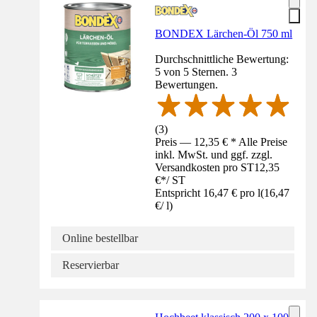
BONDEX Lärchen-Öl 750 ml
Durchschnittliche Bewertung:
5 von 5 Sternen. 3
Bewertungen.
(
3
)
Preis — 12,35 € * Alle Preise
inkl. MwSt. und ggf. zzgl.
Versandkosten pro ST
12,35
€
*
/
ST
Entspricht 16,47 € pro l
(
16,47
€
/
l
)
Online bestellbar
Reservierbar