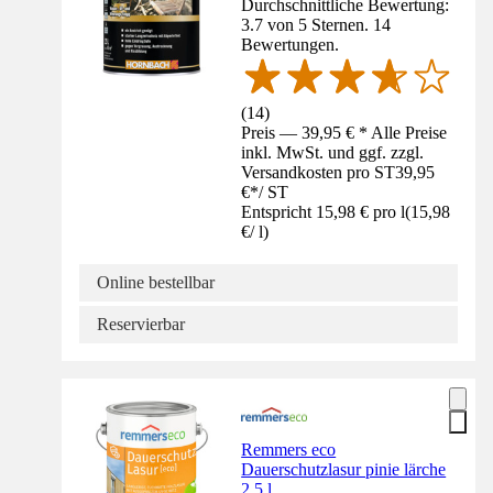
Durchschnittliche Bewertung:
3.7 von 5 Sternen. 14
Bewertungen.
(
14
)
Preis — 39,95 € * Alle Preise
inkl. MwSt. und ggf. zzgl.
Versandkosten pro ST
39,95
€
*
/
ST
Entspricht 15,98 € pro l
(
15,98
€
/
l
)
Online bestellbar
Reservierbar
Remmers eco
Dauerschutzlasur pinie lärche
2,5 l