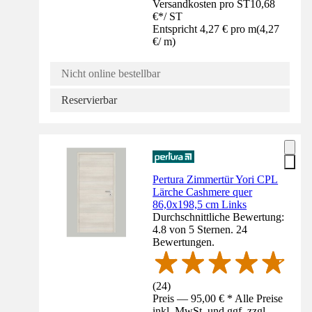
Versandkosten pro ST
10,68
€
*
/
ST
Entspricht 4,27 € pro m
(
4,27
€
/
m
)
Nicht online bestellbar
Reservierbar
Pertura Zimmertür Yori CPL
Lärche Cashmere quer
86,0x198,5 cm Links
Durchschnittliche Bewertung:
4.8 von 5 Sternen. 24
Bewertungen.
(
24
)
Preis — 95,00 € * Alle Preise
inkl. MwSt. und ggf. zzgl.