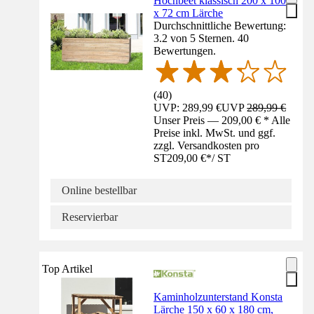
Hochbeet klassisch 200 x 100
x 72 cm Lärche
Durchschnittliche Bewertung:
3.2 von 5 Sternen. 40
Bewertungen.
(
40
)
UVP: 289,99 €
UVP
289,99 €
Unser Preis — 209,00 € * Alle
Preise inkl. MwSt. und ggf.
zzgl. Versandkosten pro
ST
209,00 €
*
/
ST
Online bestellbar
Reservierbar
Top Artikel
Kaminholzunterstand Konsta
Lärche 150 x 60 x 180 cm,