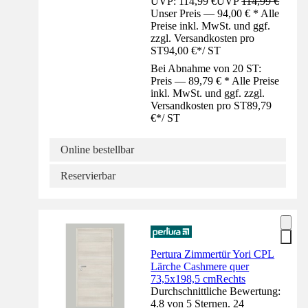
UVP: 114,99 €
UVP
114,99 €
Unser Preis — 94,00 € * Alle
Preise inkl. MwSt. und ggf.
zzgl. Versandkosten pro
ST
94,00 €
*
/
ST
Bei Abnahme von 20 ST:
Preis — 89,79 € * Alle Preise
inkl. MwSt. und ggf. zzgl.
Versandkosten pro ST
89,79
€
*
/
ST
Online bestellbar
Reservierbar
Pertura Zimmertür Yori CPL
Lärche Cashmere quer
73,5x198,5 cmRechts
Durchschnittliche Bewertung:
4.8 von 5 Sternen. 24