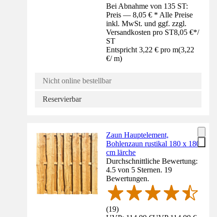
Bei Abnahme von 135 ST:
Preis — 8,05 € * Alle Preise
inkl. MwSt. und ggf. zzgl.
Versandkosten pro ST
8,05 €
*
/
ST
Entspricht 3,22 € pro m
(
3,22
€
/
m
)
Nicht online bestellbar
Reservierbar
Zaun Hauptelement,
Bohlenzaun rustikal 180 x 180
cm lärche
Durchschnittliche Bewertung:
4.5 von 5 Sternen. 19
Bewertungen.
(
19
)