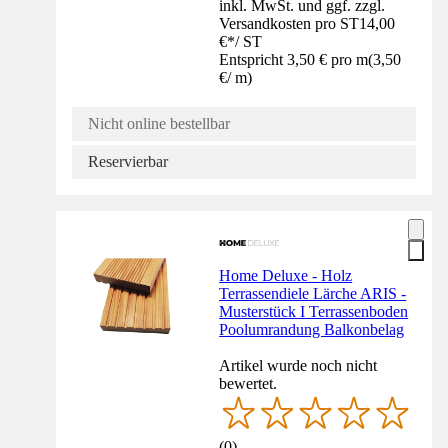
inkl. MwSt. und ggf. zzgl.
Versandkosten pro ST
14,00
€
*
/
ST
Entspricht 3,50 € pro m
(
3,50
€
/
m
)
Nicht online bestellbar
Reservierbar
Home Deluxe - Holz
Terrassendiele Lärche ARIS -
Musterstück I Terrassenboden
Poolumrandung Balkonbelag
Artikel wurde noch nicht
bewertet.
(
0
)