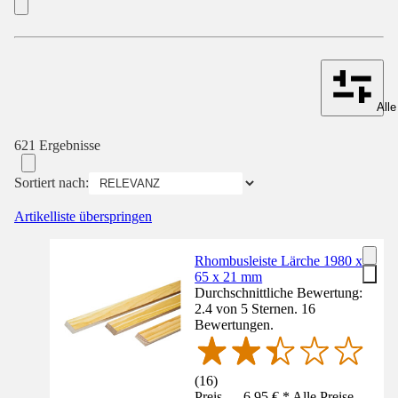
Alle
621 Ergebnisse
Sortiert nach:
Artikelliste überspringen
Rhombusleiste Lärche 1980 x
65 x 21 mm
Durchschnittliche Bewertung:
2.4 von 5 Sternen. 16
Bewertungen.
(
16
)
Preis — 6,95 € * Alle Preise