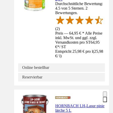
Durchschnittliche Bewertung:
4.5 von 5 Sternen. 2
Bewertungen.
(
2
)
Preis — 64,95 € * Alle Preise
inkl. MwSt. und ggf. zzgl.
Versandkosten pro ST
64,95
€
*
/
ST
Entspricht 25,98 € pro l
(
25,98
€
/
l
)
Online bestellbar
Reservierbar
HORNBACH LH-Lasur pinie
lärche 5 L