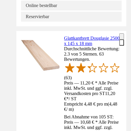
Online bestellbar
Reservierbar
Glattkantbrett Douglasie 2500
x 145 x 18 mm
Durchschnittliche Bewertung:
2.3 von 5 Sternen. 63
Bewertungen.
(
63
)
Preis — 11,20 € * Alle Preise
inkl. MwSt. und ggf. zzgl.
Versandkosten pro ST
11,20
€
*
/
ST
Entspricht 4,48 € pro m
(
4,48
€
/
m
)
Bei Abnahme von 105 ST:
Preis — 10,68 € * Alle Preise
inkl. MwSt. und ggf. zzgl.