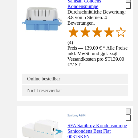
Sanisan Condens
Kondenspumpe
Durchschnittliche Bewertung:
3.8 von 5 Sternen. 4
Bewertungen.
(
4
)
Preis — 139,00 € * Alle Preise
inkl. MwSt. und ggf. zzgl.
Versandkosten pro ST
139,00
€
*
/
ST
Online bestellbar
Nicht reservierbar
SFA Sanibroy Kondenspumpe
Sanicondens Best Flat
0031SK6N