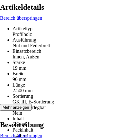
Artikeldetails
Bereich überspringen
Artikeltyp
Profilholz
Ausführung
Nut und Federbrett
Einsatzbereich
Innen, Außen
Stärke
19 mm
Breite
96 mm
Länge
2.500 mm
Sortierung
GK III, B-Sortierung
Endlos verlegbar
Mehr anzeigen
Nein
Inhalt
Beschreibung
6 Stück
Packinhalt
Bereich überspringen
1,44 m²