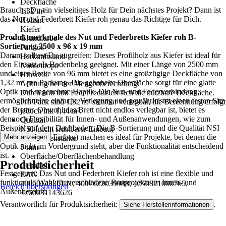
Deckfläche
Brauchst Du ein vielseitiges Holz für Dein nächstes Projekt? Dann ist
1,32 m²
das Nut und Federbrett Kiefer roh genau das Richtige für Dich.
Holzart
Kiefer
Produktmerkmale des Nut und Federbretts Kiefer roh B-
Grundfarbe
Sortierung 2500 x 96 x 19 mm
Farblos
Darum solltest Du zugreifen: Dieses Profilholz aus Kiefer ist ideal für
Herkunftsland
den Einsatz als Bodenbelag geeignet. Mit einer Länge von 2500 mm
Nordeuropa
und einer Breite von 96 mm bietet es eine großzügige Deckfläche von
Hinweis
1,32 m² pro Packung. Die gehobelte Oberfläche sorgt für eine glatte
Achtung bei der Mengenberechnung:
Optik und angenehme Haptik. Die Nut- und Federverbindung
Durch Nut und Feder reduziert sich die nutzbare Deckfläche.
ermöglicht eine einfache Verlegung und gewährleistet einen festen Sitz
Pro Pack sind 1,32 m² sichtbar verlegbar, die Berechnung erfolgt
der Bretter. Obwohl das Brett nicht endlos verlegbar ist, bietet es
jedoch mit 1,44 m².
dennoch Flexibilität für Innen- und Außenanwendungen, wie zum
Qualität
Beispiel auf dem Dachboden. Die B-Sortierung und die Qualität NSI
NSI (nicht sichtbarer Einbau)
(nicht sichtbarer Einbau) machen es ideal für Projekte, bei denen die
Mehr anzeigen
Nutwangenstärke
Optik nicht im Vordergrund steht, aber die Funktionalität entscheidend
5 mm
ist.
Oberfläche/Oberflächenbehandlung
Produktsicherheit
Gehobelt
Festgezurrt: Das Nut und Federbrett Kiefer roh ist eine flexible und
EAN
funktionale Wahl für verschiedene Bauprojekte im Innen- und
4005014336141, 4007622039988, 4250821000765,
Bereich überspringen
Außenbereich.
4260031143626
Verantwortlich für Produktsicherheit:
.
Siehe Herstellerinformationen