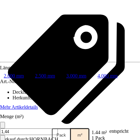
Länge
2.000 mm
2.500 mm
3.000 mm
4.000 mm
Art.-Nr.
5010856
Deckfläche
:
1,32 m²
Herkunftsland
:
Nordeuropa
Mehr Artikeldetails
Menge (m²)
entspricht
1.44 m²
Pack
m²
1 Pack
Verkauf durch:
HORNBACH