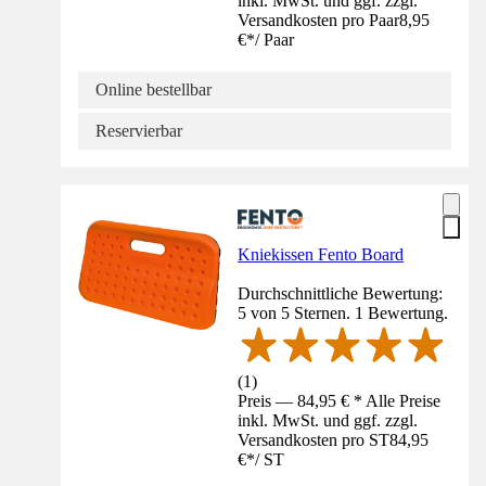
inkl. MwSt. und ggf. zzgl.
Versandkosten pro Paar
8,95
€
*
/
Paar
Online bestellbar
Reservierbar
Kniekissen Fento Board
Durchschnittliche Bewertung:
5 von 5 Sternen. 1 Bewertung.
(
1
)
Preis — 84,95 € * Alle Preise
inkl. MwSt. und ggf. zzgl.
Versandkosten pro ST
84,95
€
*
/
ST