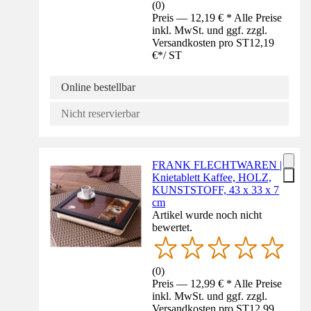
(
0
)
Preis — 12,19 € * Alle Preise
inkl. MwSt. und ggf. zzgl.
Versandkosten pro ST
12,19
€
*
/
ST
Online bestellbar
Nicht reservierbar
FRANK FLECHTWAREN |
Knietablett Kaffee, HOLZ,
KUNSTSTOFF, 43 x 33 x 7
cm
Artikel wurde noch nicht
bewertet.
(
0
)
Preis — 12,99 € * Alle Preise
inkl. MwSt. und ggf. zzgl.
Versandkosten pro ST
12,99