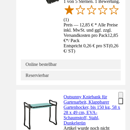
1 von 5 Sternen. 1 Bewertung.
(
1
)
Preis — 12,85 € * Alle Preise
inkl. MwSt. und ggf. zzgl.
Versandkosten pro Pack
12,85
€
*
/
Pack
Entspricht 0,26 € pro ST
(
0,26
€
/
ST
)
Online bestellbar
Reservierbar
Outsunny Kniebank für
Gartenarbeit, Klappbarer
Gartenhocker, bis 150 kg, 58 x
28 x 49 cm, EVA-
Schaumstoff, Stahl,
Dunkelgrün
Artikel wurde noch nicht