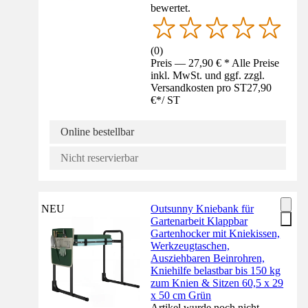
bewertet.
(
0
)
Preis — 27,90 € * Alle Preise
inkl. MwSt. und ggf. zzgl.
Versandkosten pro ST
27,90
€
*
/
ST
Online bestellbar
Nicht reservierbar
NEU
Outsunny Kniebank für
Gartenarbeit Klappbar
Gartenhocker mit Kniekissen,
Werkzeugtaschen,
Ausziehbaren Beinrohren,
Kniehilfe belastbar bis 150 kg
zum Knien & Sitzen 60,5 x 29
x 50 cm Grün
Artikel wurde noch nicht