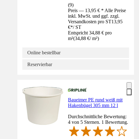
(
9
)
Preis — 13,95 € * Alle Preise
inkl. MwSt. und ggf. zzgl.
Versandkosten pro ST
13,95
€
*
/
ST
Entspricht 34,88 € pro
m²
(
34,88 €
/
m²
)
Online bestellbar
Reservierbar
Baueimer PE rund weiß mit
Hakenbügel 305 mm 12 l
Durchschnittliche Bewertung:
4 von 5 Sternen. 1 Bewertung.