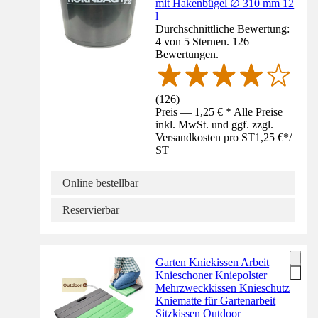
mit Hakenbügel ∅ 310 mm 12
l
Durchschnittliche Bewertung:
4 von 5 Sternen. 126
Bewertungen.
(
126
)
Preis — 1,25 € * Alle Preise
inkl. MwSt. und ggf. zzgl.
Versandkosten pro ST
1,25 €
*
/
ST
Online bestellbar
Reservierbar
Garten Kniekissen Arbeit
Knieschoner Kniepolster
Mehrzweckkissen Knieschutz
Kniematte für Gartenarbeit
Sitzkissen Outdoor