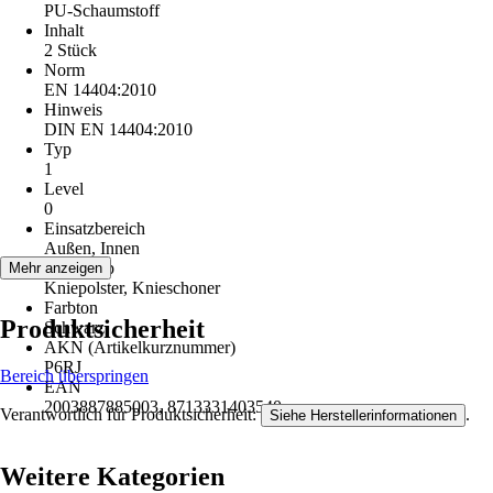
PU-Schaumstoff
Inhalt
2 Stück
Norm
EN 14404:2010
Hinweis
DIN EN 14404:2010
Typ
1
Level
0
Einsatzbereich
Außen, Innen
Artikeltyp
Mehr anzeigen
Kniepolster, Knieschoner
Farbton
Produktsicherheit
Schwarz
AKN (Artikelkurznummer)
P6RJ
Bereich überspringen
EAN
2003887885003, 8713331403540
Verantwortlich für Produktsicherheit:
.
Siehe Herstellerinformationen
Weitere Kategorien