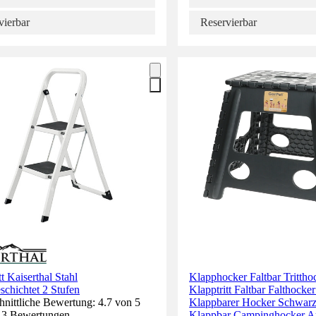
vierbar
Reservierbar
tt Kaiserthal Stahl
Klapphocker Faltbar Trittho
schichtet 2 Stufen
Klapptritt Faltbar Falthocke
nittliche Bewertung: 4.7 von 5
Klappbarer Hocker Schwarz
. 3 Bewertungen.
Klappbar Campinghocker Auf