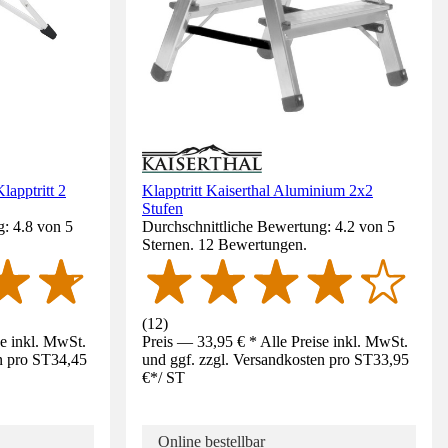
apptritt 2
Klapptritt Kaiserthal Aluminium 2x2
Stufen
: 4.8 von 5
Durchschnittliche Bewertung: 4.2 von 5
Sternen. 12 Bewertungen.
(
12
)
se inkl. MwSt.
Preis — 33,95 € * Alle Preise inkl. MwSt.
n pro ST
34,45
und ggf. zzgl. Versandkosten pro ST
33,95
€
*
/
ST
Online bestellbar