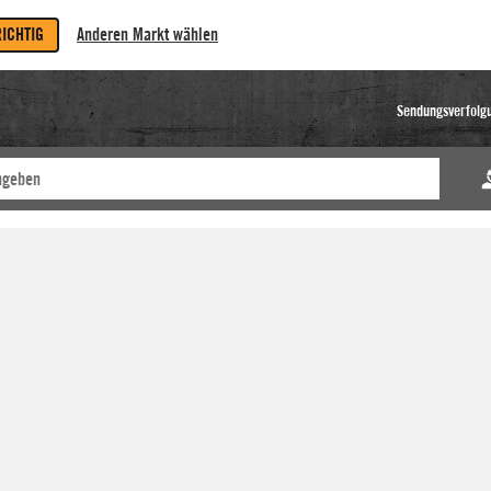
RICHTIG
Anderen Markt wählen
Sendungsverfolg