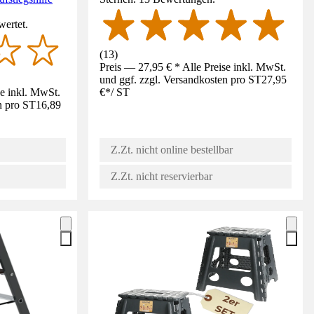
wertet.
(
13
)
Preis — 27,95 € * Alle Preise inkl. MwSt.
und ggf. zzgl. Versandkosten pro ST
27,95
se inkl. MwSt.
€
*
/
ST
n pro ST
16,89
Z.Zt. nicht online bestellbar
Z.Zt. nicht reservierbar