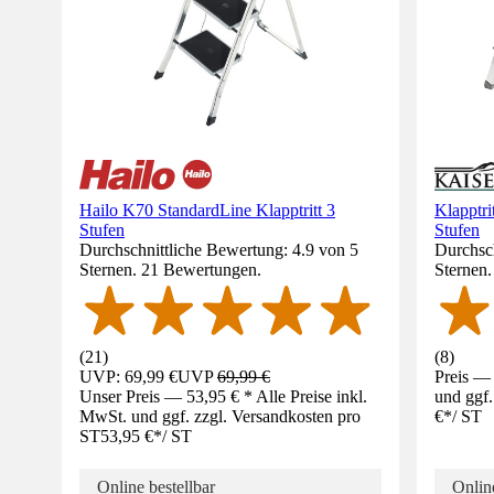
Hailo K70 StandardLine Klapptritt 3
Klapptri
Stufen
Stufen
Durchschnittliche Bewertung: 4.9 von 5
Durchsch
Sternen. 21 Bewertungen.
Sternen
(
21
)
(
8
)
UVP: 69,99 €
UVP
69,99 €
Preis — 
Unser Preis — 53,95 € * Alle Preise inkl.
und ggf.
MwSt. und ggf. zzgl. Versandkosten pro
€
*
/
ST
ST
53,95 €
*
/
ST
Online bestellbar
Online