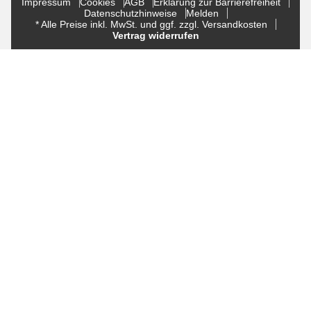
Impressum
Cookies
AGB
Erklärung zur Barrierefreiheit
Datenschutzhinweise
Melden
* Alle Preise inkl. MwSt. und ggf. zzgl. Versandkosten
Vertrag widerrufen