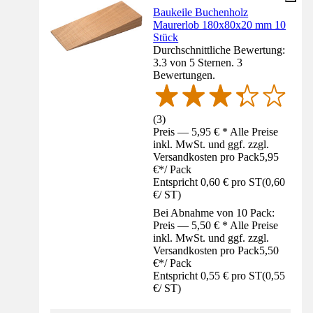
Baukeile Buchenholz
Maurerlob 180x80x20 mm 10
Stück
Durchschnittliche Bewertung:
3.3 von 5 Sternen. 3
Bewertungen.
(
3
)
Preis — 5,95 € * Alle Preise
inkl. MwSt. und ggf. zzgl.
Versandkosten pro Pack
5,95
€
*
/
Pack
Entspricht 0,60 € pro ST
(
0,60
€
/
ST
)
Bei Abnahme von 10 Pack:
Preis — 5,50 € * Alle Preise
inkl. MwSt. und ggf. zzgl.
Versandkosten pro Pack
5,50
€
*
/
Pack
Entspricht 0,55 € pro ST
(
0,55
€
/
ST
)