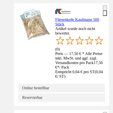
Fliesenkeile Kaufmann 500
Stück
Artikel wurde noch nicht
bewertet.
(
0
)
Preis — 17,50 € * Alle Preise
inkl. MwSt. und ggf. zzgl.
Versandkosten pro Pack
17,50
€
*
/
Pack
Entspricht 0,04 € pro ST
(
0,04
€
/
ST
)
Online bestellbar
Reservierbar