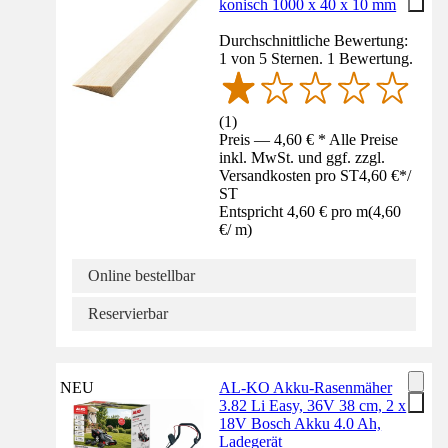
konisch 1000 x 40 x 10 mm
Durchschnittliche Bewertung:
1 von 5 Sternen. 1 Bewertung.
(
1
)
Preis — 4,60 € * Alle Preise
inkl. MwSt. und ggf. zzgl.
Versandkosten pro ST
4,60 €
*
/
ST
Entspricht 4,60 € pro m
(
4,60
€
/
m
)
Online bestellbar
Reservierbar
NEU
AL-KO Akku-Rasenmäher
3.82 Li Easy, 36V 38 cm, 2 x
18V Bosch Akku 4.0 Ah,
Ladegerät