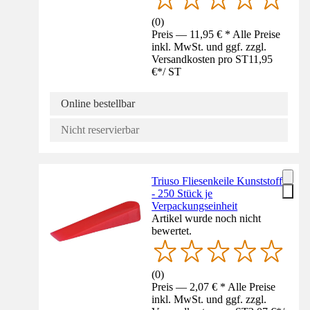
(
0
)
Preis — 11,95 € * Alle Preise
inkl. MwSt. und ggf. zzgl.
Versandkosten pro ST
11,95
€
*
/
ST
Online bestellbar
Nicht reservierbar
Triuso Fliesenkeile Kunststoff
- 250 Stück je
Verpackungseinheit
Artikel wurde noch nicht
bewertet.
(
0
)
Preis — 2,07 € * Alle Preise
inkl. MwSt. und ggf. zzgl.