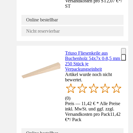
Versandkosten pro ST
2,07 €
*
/
ST
Online bestellbar
Nicht reservierbar
Triuso Fliesenkeile aus
Buchenholz 54x7x 0-8,5 mm -
250 Stück je
Verpackungseinheit
Artikel wurde noch nicht
bewertet.
(
0
)
Preis — 11,42 € * Alle Preise
inkl. MwSt. und ggf. zzgl.
Versandkosten pro Pack
11,42
€
*
/
Pack