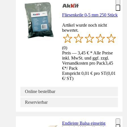
Fliesenkeile 0-5 mm 250 Stück
Artikel wurde noch nicht
bewertet.
(
0
)
Preis — 3,45 € * Alle Preise
inkl. MwSt. und ggf. zzgl.
Versandkosten pro Pack
3,45
€
*
/
Pack
Entspricht 0,01 € pro ST
(
0,01
€
/
ST
)
Online bestellbar
Reservierbar
Endleiste Balsa einseitig