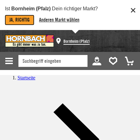
Ist
Bornheim (Pfalz)
Dein richtiger Markt?
JA, RICHTIG
Anderen Markt wählen
Bornheim (Pfalz)
Startseite