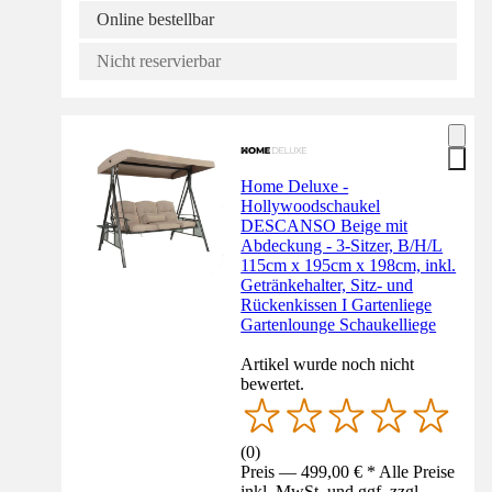
Online bestellbar
Nicht reservierbar
Home Deluxe -
Hollywoodschaukel
DESCANSO Beige mit
Abdeckung - 3-Sitzer, B/H/L
115cm x 195cm x 198cm, inkl.
Getränkehalter, Sitz- und
Rückenkissen I Gartenliege
Gartenlounge Schaukelliege
Artikel wurde noch nicht
bewertet.
(
0
)
Preis — 499,00 € * Alle Preise
inkl. MwSt. und ggf. zzgl.