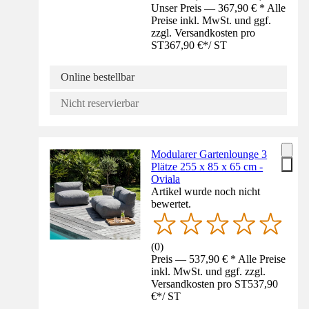
Unser Preis — 367,90 € * Alle
Preise inkl. MwSt. und ggf.
zzgl. Versandkosten pro
ST
367,90 €
*
/
ST
Online bestellbar
Nicht reservierbar
Modularer Gartenlounge 3
Plätze 255 x 85 x 65 cm -
Oviala
Artikel wurde noch nicht
bewertet.
(
0
)
Preis — 537,90 € * Alle Preise
inkl. MwSt. und ggf. zzgl.
Versandkosten pro ST
537,90
€
*
/
ST