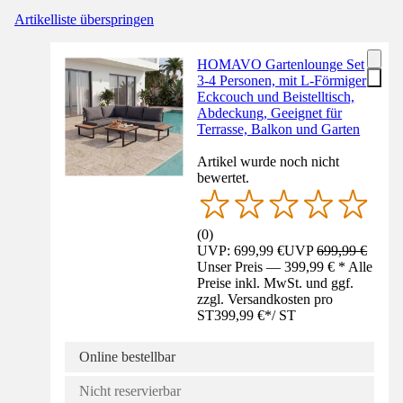
Artikelliste überspringen
HOMAVO Gartenlounge Set
3-4 Personen, mit L-Förmiger
Eckcouch und Beistelltisch,
Abdeckung, Geeignet für
Terrasse, Balkon und Garten
Artikel wurde noch nicht
bewertet.
(
0
)
UVP: 699,99 €
UVP
699,99 €
Unser Preis — 399,99 € * Alle
Preise inkl. MwSt. und ggf.
zzgl. Versandkosten pro
ST
399,99 €
*
/
ST
Online bestellbar
Nicht reservierbar