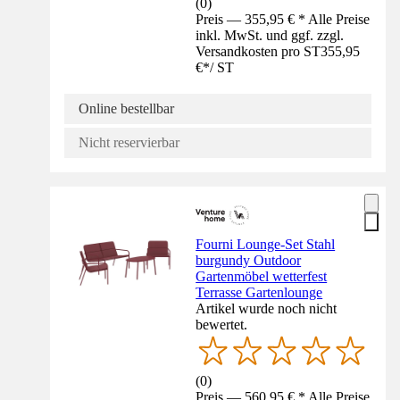
(
0
)
Preis — 355,95 € * Alle Preise
inkl. MwSt. und ggf. zzgl.
Versandkosten pro ST
355,95
€
*
/
ST
Online bestellbar
Nicht reservierbar
Fourni Lounge-Set Stahl
burgundy Outdoor
Gartenmöbel wetterfest
Terrasse Gartenlounge
Artikel wurde noch nicht
bewertet.
(
0
)
Preis — 560,95 € * Alle Preise