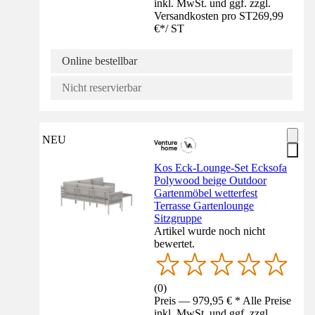
inkl. MwSt. und ggf. zzgl.
Versandkosten pro ST
269,99
€
*
/
ST
Online bestellbar
Nicht reservierbar
NEU
Kos Eck-Lounge-Set Ecksofa
Polywood beige Outdoor
Gartenmöbel wetterfest
Terrasse Gartenlounge
Sitzgruppe
Artikel wurde noch nicht
bewertet.
(
0
)
Preis — 979,95 € * Alle Preise
inkl. MwSt. und ggf. zzgl.