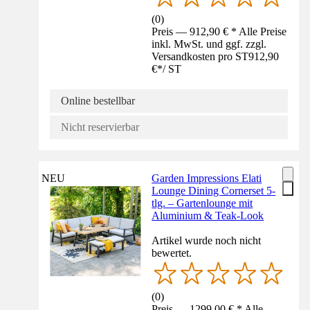
(
0
)
Preis — 912,90 € * Alle Preise
inkl. MwSt. und ggf. zzgl.
Versandkosten pro ST
912,90
€
*
/
ST
Online bestellbar
Nicht reservierbar
NEU
Garden Impressions Elati
Lounge Dining Cornerset 5-
tlg. – Gartenlounge mit
Aluminium & Teak-Look
Artikel wurde noch nicht
bewertet.
(
0
)
Preis — 1299,00 € * Alle