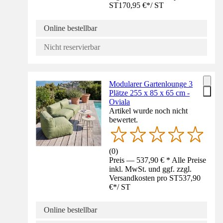
ST
170,95 €
*
/
ST
Online bestellbar
Nicht reservierbar
Modularer Gartenlounge 3
Plätze 255 x 85 x 65 cm -
Oviala
Artikel wurde noch nicht
bewertet.
(
0
)
Preis — 537,90 € * Alle Preise
inkl. MwSt. und ggf. zzgl.
Versandkosten pro ST
537,90
€
*
/
ST
Online bestellbar