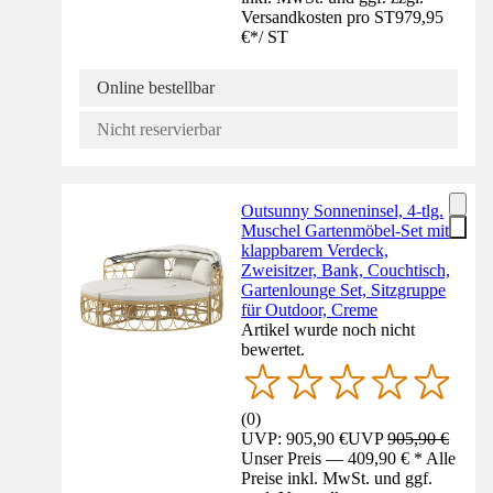
Versandkosten pro ST
979,95
€
*
/
ST
Online bestellbar
Nicht reservierbar
Outsunny Sonneninsel, 4-tlg.
Muschel Gartenmöbel-Set mit
klappbarem Verdeck,
Zweisitzer, Bank, Couchtisch,
Gartenlounge Set, Sitzgruppe
für Outdoor, Creme
Artikel wurde noch nicht
bewertet.
(
0
)
UVP: 905,90 €
UVP
905,90 €
Unser Preis — 409,90 € * Alle
Preise inkl. MwSt. und ggf.