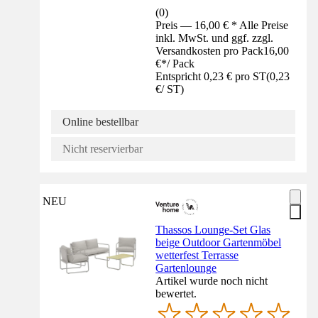
(
0
)
Preis — 16,00 € * Alle Preise
inkl. MwSt. und ggf. zzgl.
Versandkosten pro Pack
16,00
€
*
/
Pack
Entspricht 0,23 € pro ST
(
0,23
€
/
ST
)
Online bestellbar
Nicht reservierbar
NEU
Thassos Lounge-Set Glas
beige Outdoor Gartenmöbel
wetterfest Terrasse
Gartenlounge
Artikel wurde noch nicht
bewertet.