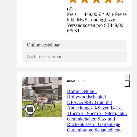
(
2
)
Preis — 449,00 € * Alle Preise
inkl. MwSt. und ggf. zzgl.
Versandkosten pro ST
449,00
€
*
/
ST
Online bestellbar
Nicht reservierbar
Home Deluxe -
Hollywoodschaukel
DESCANSO Grau mit
Abdeckung - 3-Sitzer, B/H/L
115cm x 195cm x 198cm, inkl.
Getränkehalter, Sitz- und
Rückenkissen I Gartenliege
Gartenlounge Schaukelliege