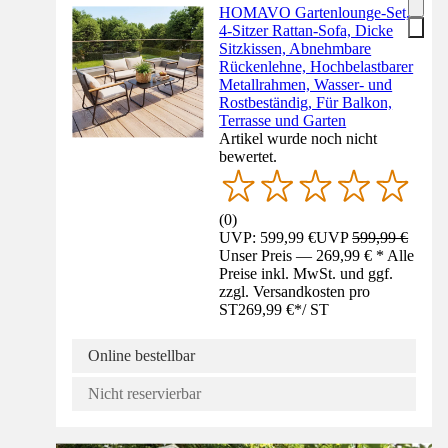
HOMAVO Gartenlounge-Set,
4-Sitzer Rattan-Sofa, Dicke
Sitzkissen, Abnehmbare
Rückenlehne, Hochbelastbarer
Metallrahmen, Wasser- und
Rostbeständig, Für Balkon,
Terrasse und Garten
Artikel wurde noch nicht
bewertet.
(
0
)
UVP: 599,99 €
UVP
599,99 €
Unser Preis — 269,99 € * Alle
Preise inkl. MwSt. und ggf.
zzgl. Versandkosten pro
ST
269,99 €
*
/
ST
Online bestellbar
Nicht reservierbar