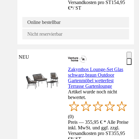
Versandkosten pro ST
154,95
€
*
/
ST
Online bestellbar
Nicht reservierbar
NEU
Zakynthos Lounge-Set Glas
schwarz,braun Outdoor
Gartenmöbel wetterfest
Terrasse Gartenlounge
Artikel wurde noch nicht
bewertet.
(
0
)
Preis — 355,95 € * Alle Preise
inkl. MwSt. und ggf. zzgl.
Versandkosten pro ST
355,95
€
*
/
ST