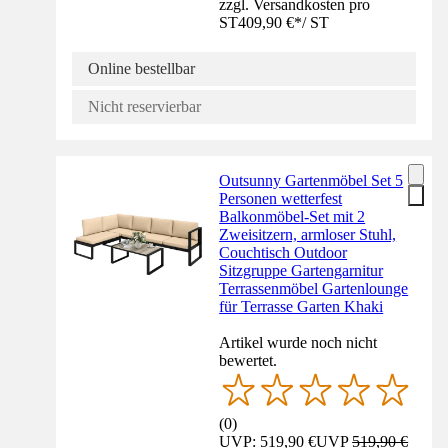
zzgl. Versandkosten pro
ST
409,90 €
*
/
ST
Online bestellbar
Nicht reservierbar
Outsunny Gartenmöbel Set 5
Personen wetterfest
Balkonmöbel-Set mit 2
Zweisitzern, armloser Stuhl,
Couchtisch Outdoor
Sitzgruppe Gartengarnitur
Terrassenmöbel Gartenlounge
für Terrasse Garten Khaki
Artikel wurde noch nicht
bewertet.
(
0
)
UVP: 519,90 €
UVP
519,90 €