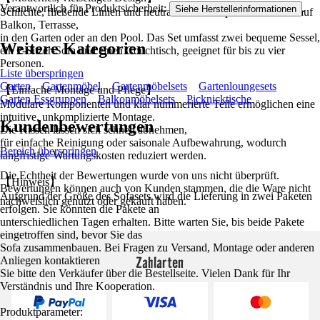
Verantwortlich für Produktsicherheit:
.
Siehe Herstellerinformationen
Schlichte, fließende Linien und neutrale Farbtöne passen mühelos auf
Balkon, Terrasse,
in den Garten oder an den Pool. Das Set umfasst zwei bequeme Sessel,
Weitere Kategorien
ein 2-Sitzer-Sofa und einen Couchtisch, geeignet für bis zu vier
Personen.
Liste überspringen
Garten
Gartenmöbel
Gartenmöbelsets
Gartenloungesets
【Einfache Montage und Pflege】
Garten Essgruppen
Balkonmöbelsets
Picknicktische
Modulare Komponenten und klar nummerierte Teile ermöglichen eine
intuitive, unkomplizierte Montage.
Kundenbewertungen
Die Kissen lassen sich schnell abnehmen,
für einfache Reinigung oder saisonale Aufbewahrung, wodurch
Bereich überspringen
langfristige Wartungskosten reduziert werden.
Die Echtheit der Bewertungen wurde von uns nicht überprüft.
【Hinweis】
Bewertungen können auch von Kunden stammen, die die Ware nicht
Aufgrund der Größe des Sofasets wird die Lieferung in zwei Paketen
nachweislich genutzt oder gekauft haben.
erfolgen. Sie könnten die Pakete an
unterschiedlichen Tagen erhalten. Bitte warten Sie, bis beide Pakete
eingetroffen sind, bevor Sie das
Sofa zusammenbauen. Bei Fragen zu Versand, Montage oder anderen
Zahlarten
Anliegen kontaktieren
Sie bitte den Verkäufer über die Bestellseite. Vielen Dank für Ihr
Verständnis und Ihre Kooperation.
Produktparameter: