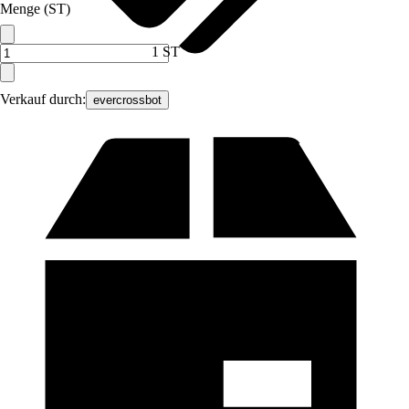
Menge (ST)
1 ST
Verkauf durch:
evercrossbot