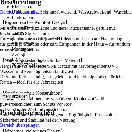
Beschreibung
4
Eigenschaft
Bereich überspringen
UV-beständig, Schmutzabweisend, Wasserabweisend, Waschbar
Funktionen
【Ergonomisches Komfort-Design】
-
Breite Tisch
Mit extra breiter Sitzfläche und tiefer Rückenlehne, gefüllt mit
52 cm
hochdichtem Stützschaum,
Tischmaße in cm (LxBxH)
für langanhaltenden Sitzkomfort. Ideal zum Lesen am Nachmittag,
81.3*52*38.7
für gesellige Stunden oder zum Entspannen in der Natur – für rundum
Montageart
erholsame Momente.
Zerlegt
EAN
【Witterungsbeständiges Outdoor-Material】
7052957024311
Hergestellt aus hochfestem PE-Rattan mit hervorragender UV-,
Wasser- und Feuchtigkeitsbeständigkeit.
Riss- und farbbeständig, pflegeleicht und langlebiger als natürliches
Rattan – ideal für alle Jahreszeiten.
【Stabile, rostfreie Konstruktion】
Mehr anzeigen
Robuster Innenrahmen aus verstärktem Kohlenstoffstahl,
pulverbeschichtet zum Schutz vor Rost,
mit verstärkten Verbindungsstellen.
Produktsicherheit
Solide und standfest, hervorragende Tragfähigkeit, für absolute
Sicherheit und Stabilität bei der Nutzung.
Bereich überspringen
【Modernes, vielseitiges Design】