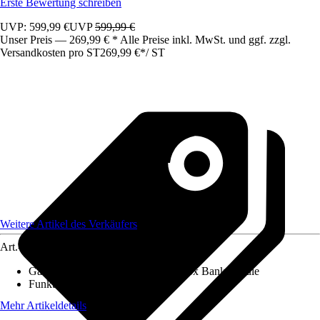
Erste Bewertung schreiben
UVP: 599,99 €
UVP
599,99 €
Unser Preis — 269,99 € * Alle Preise inkl. MwSt. und ggf. zzgl.
Versandkosten pro ST
269,99 €
*
/
ST
Weitere Artikel des Verkäufers
Art.-Nr.
12703313
Gartenmöbelset besteht aus
:
Tisch, 3x Bankmodule
Funktionen
:
-
Mehr Artikeldetails