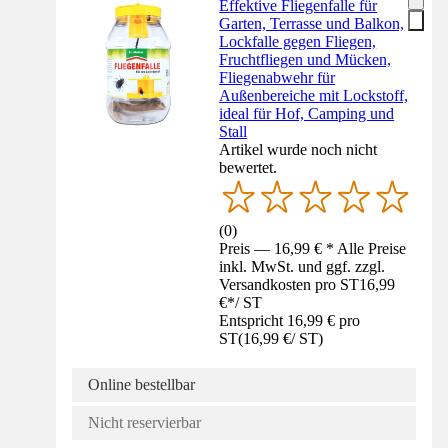
Effektive Fliegenfalle für
Garten, Terrasse und Balkon,
Lockfalle gegen Fliegen,
Fruchtfliegen und Mücken,
Fliegenabwehr für
Außenbereiche mit Lockstoff,
ideal für Hof, Camping und
Stall
Artikel wurde noch nicht
bewertet.
(
0
)
Preis — 16,99 € * Alle Preise
inkl. MwSt. und ggf. zzgl.
Versandkosten pro ST
16,99
€
*
/
ST
Entspricht 16,99 € pro
ST
(
16,99 €
/
ST
)
Online bestellbar
Nicht reservierbar