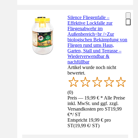
Silence Fliegenfalle –
Effektive Lockfalle zur
Fliegenabwehr im
Außenbereich<br />Zur
biologischen Bekämpfung von
Fliegen rund ums Haus,
Garten, Stall und Terrasse –
Wiederverwendbar &
nachfüllbar
Artikel wurde noch nicht
bewertet.
(
0
)
Preis — 19,99 € * Alle Preise
inkl. MwSt. und ggf. zzgl.
Versandkosten pro ST
19,99
€
*
/
ST
Entspricht 19,99 € pro
ST
(
19,99 €
/
ST
)