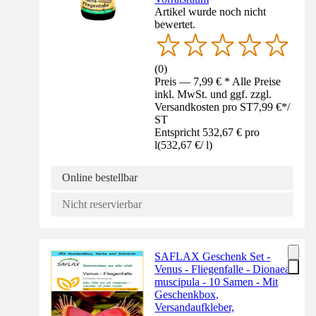
Artikel wurde noch nicht
bewertet.
(
0
)
Preis — 7,99 € * Alle Preise
inkl. MwSt. und ggf. zzgl.
Versandkosten pro ST
7,99 €
*
/
ST
Entspricht 532,67 € pro
l
(
532,67 €
/
l
)
Online bestellbar
Nicht reservierbar
SAFLAX Geschenk Set -
Venus - Fliegenfalle - Dionaea
muscipula - 10 Samen - Mit
Geschenkbox,
Versandaufkleber,