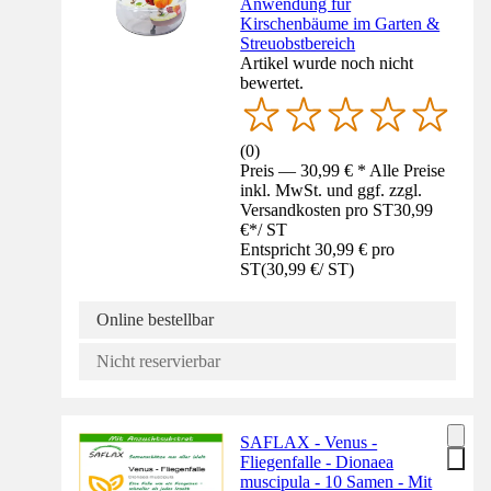
Anwendung für
Kirschenbäume im Garten &
Streuobstbereich
Artikel wurde noch nicht
bewertet.
(
0
)
Preis — 30,99 € * Alle Preise
inkl. MwSt. und ggf. zzgl.
Versandkosten pro ST
30,99
€
*
/
ST
Entspricht 30,99 € pro
ST
(
30,99 €
/
ST
)
Online bestellbar
Nicht reservierbar
SAFLAX - Venus -
Fliegenfalle - Dionaea
muscipula - 10 Samen - Mit