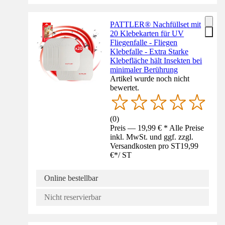
PATTLER® Nachfüllset mit
20 Klebekarten für UV
Fliegenfalle - Fliegen
Klebefalle - Extra Starke
Klebefläche hält Insekten bei
minimaler Berührung
Artikel wurde noch nicht
bewertet.
(
0
)
Preis — 19,99 € * Alle Preise
inkl. MwSt. und ggf. zzgl.
Versandkosten pro ST
19,99
€
*
/
ST
Online bestellbar
Nicht reservierbar