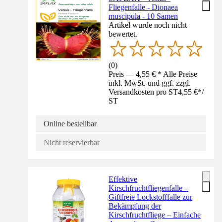
Fliegenfalle - Dionaea
muscipula - 10 Samen
Artikel wurde noch nicht
bewertet.
(
0
)
Preis — 4,55 € * Alle Preise
inkl. MwSt. und ggf. zzgl.
Versandkosten pro ST
4,55 €
*
/
ST
Online bestellbar
Nicht reservierbar
Effektive
Kirschfruchtfliegenfalle –
Giftfreie Lockstofffalle zur
Bekämpfung der
Kirschfruchtfliege – Einfache