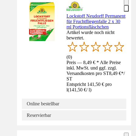
Lockstoff Neudorff Permanent
für Fruchtfliegenfalle 2 x 30
ml Portionsfläschchen
Artikel wurde noch nicht
bewertet.
(
0
)
Preis — 8,49 € * Alle Preise
inkl. MwSt. und ggf. zzgl.
Versandkosten pro ST
8,49 €
*
/
ST
Entspricht 141,50 € pro
l
(
141,50 €
/
l
)
Online bestellbar
Reservierbar