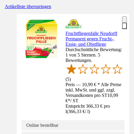
Artikelliste überspringen
Fruchtfliegenfalle Neudorff
Permanent gegen Frucht-,
Essig- und Obstfliege
Durchschnittliche Bewertung:
1 von 5 Sternen. 5
Bewertungen.
(
5
)
Preis — 10,99 € * Alle Preise
inkl. MwSt. und ggf. zzgl.
Versandkosten pro ST
10,99
€
*
/
ST
Entspricht 366,33 € pro
l
(
366,33 €
/
l
)
Online bestellbar