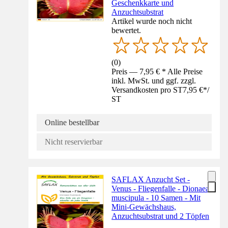
Geschenkkarte und
Anzuchtsubstrat
Artikel wurde noch nicht
bewertet.
(
0
)
Preis — 7,95 € * Alle Preise
inkl. MwSt. und ggf. zzgl.
Versandkosten pro ST
7,95 €
*
/
ST
Online bestellbar
Nicht reservierbar
SAFLAX Anzucht Set -
Venus - Fliegenfalle - Dionaea
muscipula - 10 Samen - Mit
Mini-Gewächshaus,
Anzuchtsubstrat und 2 Töpfen