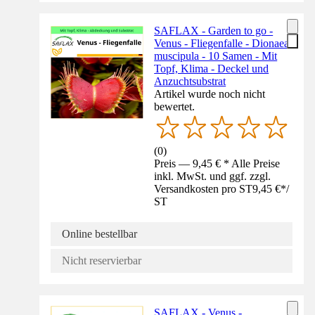
SAFLAX - Garden to go -
Venus - Fliegenfalle - Dionaea
muscipula - 10 Samen - Mit
Topf, Klima - Deckel und
Anzuchtsubstrat
Artikel wurde noch nicht
bewertet.
(
0
)
Preis — 9,45 € * Alle Preise
inkl. MwSt. und ggf. zzgl.
Versandkosten pro ST
9,45 €
*
/
ST
Online bestellbar
Nicht reservierbar
SAFLAX - Venus -