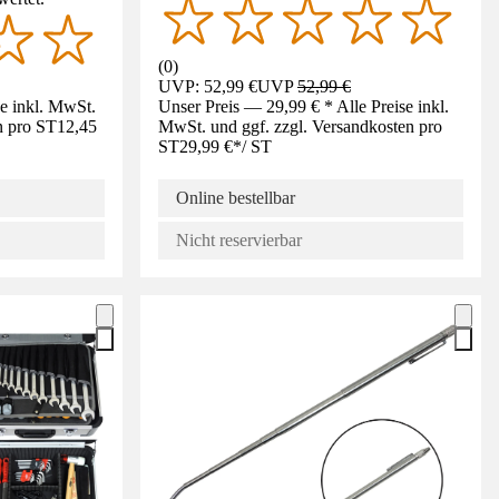
(
0
)
UVP: 52,99 €
UVP
52,99 €
se inkl. MwSt.
Unser Preis — 29,99 € * Alle Preise inkl.
n pro ST
12,45
MwSt. und ggf. zzgl. Versandkosten pro
ST
29,99 €
*
/
ST
Online bestellbar
Nicht reservierbar