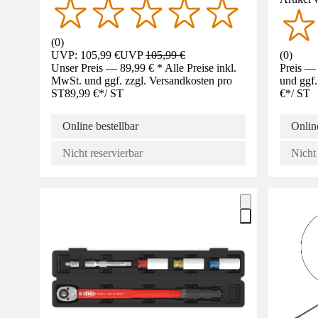
(
0
)
UVP: 105,99 €
UVP
105,99 €
(
0
)
Unser Preis — 89,99 € * Alle Preise inkl.
Preis — 
MwSt. und ggf. zzgl. Versandkosten pro
und ggf.
ST
89,99 €
*
/
ST
€
*
/
ST
Online bestellbar
Online
Nicht reservierbar
Nicht 