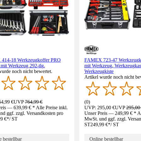
414-18 Werkzeugkoffer PRO
FAMEX 723-47 Werkzeugkof
 mit Werkzeug 292-tlg.
mit Werkzeug, Werkzeugkas
wurde noch nicht bewertet.
Werkzeugkiste
Artikel wurde noch nicht be
4,99 €
UVP
764,99 €
(
0
)
eis — 639,99 € * Alle Preise inkl.
UVP: 295,00 €
UVP
295,00
d ggf. zzgl. Versandkosten pro
Unser Preis — 249,99 € * All
9 €
*
/
ST
MwSt. und ggf. zzgl. Versa
ST
249,99 €
*
/
ST
 bestellbar
Online bestellbar