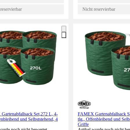
reservierbar
Nicht reservierbar
artenabfallsack Set,272 L, 4-
FAMEX Gartenabfallsack Se
fenbleibend und Selbststehend, 4
tlg., Offenbleibend und Selb
Griffe
wurde noch nicht bewertet.
Artikel wurde noch nicht be