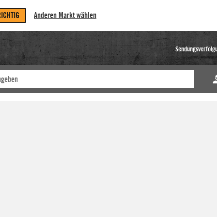
RICHTIG
Anderen Markt wählen
Sendungsverfolg