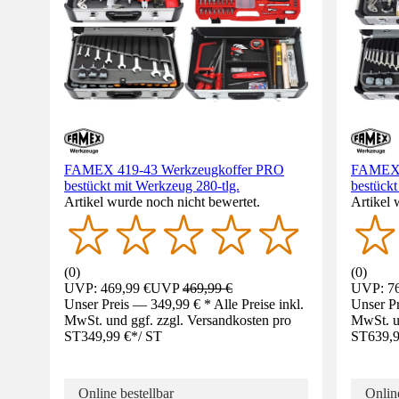
FAMEX 419-43 Werkzeugkoffer PRO
FAMEX 
bestückt mit Werkzeug 280-tlg.
bestückt
Artikel wurde noch nicht bewertet.
Artikel 
(
0
)
(
0
)
UVP: 469,99 €
UVP
469,99 €
UVP: 76
Unser Preis — 349,99 € * Alle Preise inkl.
Unser Pr
MwSt. und ggf. zzgl. Versandkosten pro
MwSt. un
ST
349,99 €
*
/
ST
ST
639,9
Online bestellbar
Online