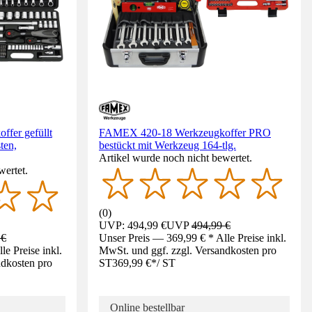
fer gefüllt
FAMEX 420-18 Werkzeugkoffer PRO
ten,
bestückt mit Werkzeug 164-tlg.
Artikel wurde noch nicht bewertet.
wertet.
(
0
)
UVP: 494,99 €
UVP
494,99 €
 €
Unser Preis — 369,99 € * Alle Preise inkl.
e Preise inkl.
MwSt. und ggf. zzgl. Versandkosten pro
ndkosten pro
ST
369,99 €
*
/
ST
Online bestellbar