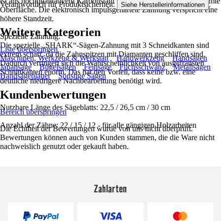
ist aus hochqualitativem Karbonstahl und verfügt über eine verchromte
Verantwortlich für Produktsicherheit:
.
Siehe Herstellerinformationen
Oberfläche. Die elektronisch impulsgehärtete Zahnung verspricht eine
höhere Standzeit.
Weitere Kategorien
Spezielle Zahnung:
Die spezielle „SHARK“-Sägen-Zahnung mit 3 Schneidkanten sind
Liste überspringen
extrem scharf, da die Zahnspitzen mit Diamanten geschliffen sind.
Maschinen, Werkzeug & Werkstatt
Handwerkzeug
Handsägen
Dadurch verringert sich die Wahrscheinlichkeit von ausgefransten
Japansäge
Bügelsägen
Feinsäge
Fuchsschwanz
Metallsägen
Schnittkanten enorm. Das hat den Vorteil, dass keine bzw. eine
Handsägeblätter
Sonstige Sägen
deutliche niedrigere Nachbearbeitung benötigt wird.
Kundenbewertungen
Nutzbare Länge des Sägeblatts: 22,5 / 26,5 cm / 30 cm
Bereich überspringen
Anzahl der Zähne: 22 / 15 / 12 - für alle gängigen Holzarbeiten
Die Echtheit der Bewertungen wurde von uns nicht überprüft.
Bewertungen können auch von Kunden stammen, die die Ware nicht
nachweislich genutzt oder gekauft haben.
Zahlarten