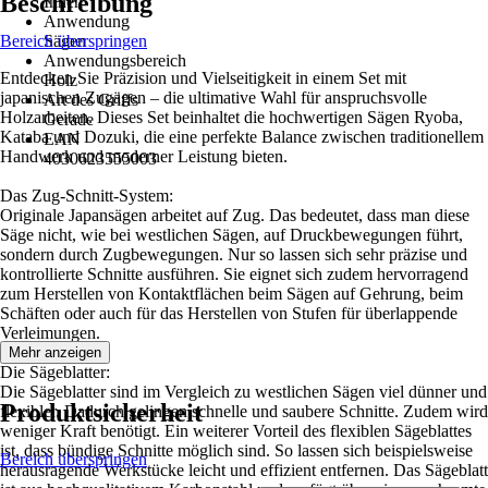
Beschreibung
Innen
Anwendung
Bereich überspringen
Sägen
Anwendungsbereich
Entdecken Sie Präzision und Vielseitigkeit in einem Set mit
Holz
japanischen Zugägen – die ultimative Wahl für anspruchsvolle
Art des Griffs
Holzarbeiten. Dieses Set beinhaltet die hochwertigen Sägen Ryoba,
Gerade
Kataba und Dozuki, die eine perfekte Balance zwischen traditionellem
EAN
Handwerk und moderner Leistung bieten.
4030623555003
Das Zug-Schnitt-System:
Originale Japansägen arbeitet auf Zug. Das bedeutet, dass man diese
Säge nicht, wie bei westlichen Sägen, auf Druckbewegungen führt,
sondern durch Zugbewegungen. Nur so lassen sich sehr präzise und
kontrollierte Schnitte ausführen. Sie eignet sich zudem hervorragend
zum Herstellen von Kontaktflächen beim Sägen auf Gehrung, beim
Schäften oder auch für das Herstellen von Stufen für überlappende
Verleimungen.
Mehr anzeigen
Die Sägeblatter:
Die Sägeblatter sind im Vergleich zu westlichen Sägen viel dünner und
Produktsicherheit
flexibler. Dadurch gelingen schnelle und saubere Schnitte. Zudem wird
weniger Kraft benötigt. Ein weiterer Vorteil des flexiblen Sägeblattes
ist, dass bündige Schnitte möglich sind. So lassen sich beispielsweise
Bereich überspringen
herausragende Werkstücke leicht und effizient entfernen. Das Sägeblatt