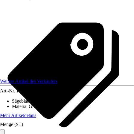
Weitere Artikel des Verkäufers
Art.-Nr.
12052532
Sägeblattlänge
:
300 mm
Material Griff
:
Kunststoff
Mehr Artikeldetails
Menge (ST)