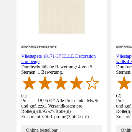
Vliestapete 10171-37 ELLE Decoration
Vliesta
Uni beige
walls 4 
Durchschnittliche Bewertung: 4 von 5
Durchsch
Sternen. 1 Bewertung.
Sternen
(
1
)
(
2
)
Preis — 18,95 € * Alle Preise inkl. MwSt.
Preis — 
und ggf. zzgl. Versandkosten pro
und ggf.
Rolle(n)
18,95 €
*
/
Rolle(n)
Rolle(n)
Entspricht 3,56 € pro m²
(
3,56 €
/
m²
)
Entspric
Online bestellbar
Online