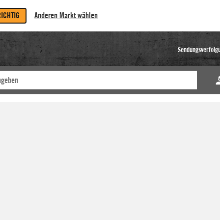
RICHTIG
Anderen Markt wählen
Sendungsverfolg