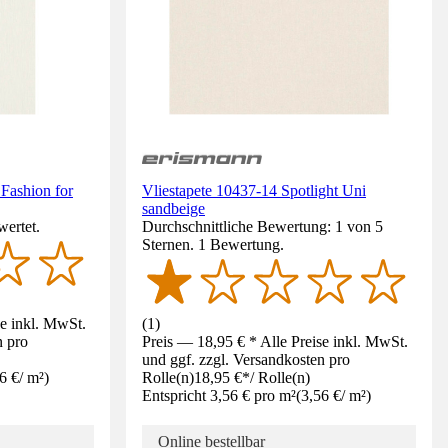
Fashion for
Vliestapete 10437-14 Spotlight Uni
sandbeige
wertet.
Durchschnittliche Bewertung: 1 von 5
Sternen. 1 Bewertung.
se inkl. MwSt.
(
1
)
n pro
Preis — 18,95 € * Alle Preise inkl. MwSt.
und ggf. zzgl. Versandkosten pro
6 €
/
m²
)
Rolle(n)
18,95 €
*
/
Rolle(n)
Entspricht 3,56 € pro m²
(
3,56 €
/
m²
)
Online bestellbar