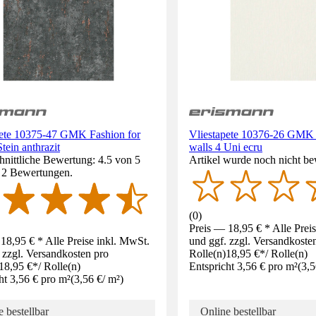
pete 10375-47 GMK Fashion for
Vliestapete 10376-26 GMK 
Stein anthrazit
walls 4 Uni ecru
nittliche Bewertung: 4.5 von 5
Artikel wurde noch nicht be
. 2 Bewertungen.
(
0
)
Preis — 18,95 € * Alle Prei
18,95 € * Alle Preise inkl. MwSt.
und ggf. zzgl. Versandkoste
 zzgl. Versandkosten pro
Rolle(n)
18,95 €
*
/
Rolle(n)
18,95 €
*
/
Rolle(n)
Entspricht 3,56 € pro m²
(
3,5
ht 3,56 € pro m²
(
3,56 €
/
m²
)
 bestellbar
Online bestellbar