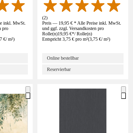
(
2
)
se inkl. MwSt.
Preis — 19,95 € * Alle Preise inkl. MwSt.
n pro
und ggf. zzgl. Versandkosten pro
Rolle(n)
19,95 €
*
/
Rolle(n)
7 €
/
m²
)
Entspricht 3,75 € pro m²
(
3,75 €
/
m²
)
Online bestellbar
Reservierbar