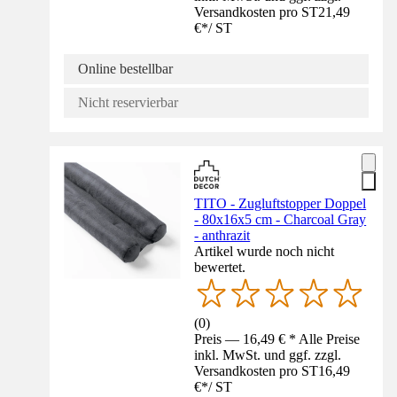
Versandkosten pro ST
21,49
€
*
/
ST
Online bestellbar
Nicht reservierbar
TITO - Zugluftstopper Doppel
- 80x16x5 cm - Charcoal Gray
- anthrazit
Artikel wurde noch nicht
bewertet.
(
0
)
Preis — 16,49 € * Alle Preise
inkl. MwSt. und ggf. zzgl.
Versandkosten pro ST
16,49
€
*
/
ST