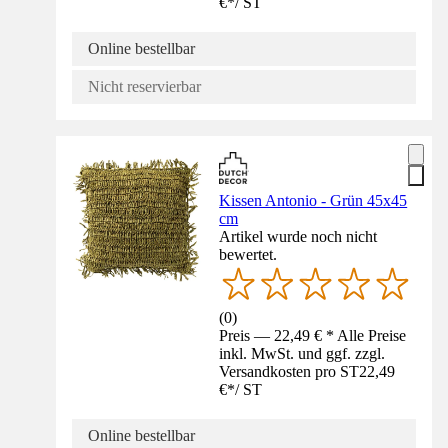
€
*
/
ST
Online bestellbar
Nicht reservierbar
Kissen Antonio - Grün 45x45
cm
Artikel wurde noch nicht
bewertet.
(
0
)
Preis — 22,49 € * Alle Preise
inkl. MwSt. und ggf. zzgl.
Versandkosten pro ST
22,49
€
*
/
ST
Online bestellbar