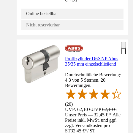
Online bestellbar
Nicht reservierbar
Profilzylinder D6XNP Abus
35/35 mm einzelschließend
Durchschnittliche Bewertung:
4.3 von 5 Sternen. 20
Bewertungen.
(
20
)
UVP: 62,10 €
UVP
62,10 €
Unser Preis — 32,45 € * Alle
Preise inkl. MwSt. und ggf.
zzgl. Versandkosten pro
ST
32,45 €
*
/
ST