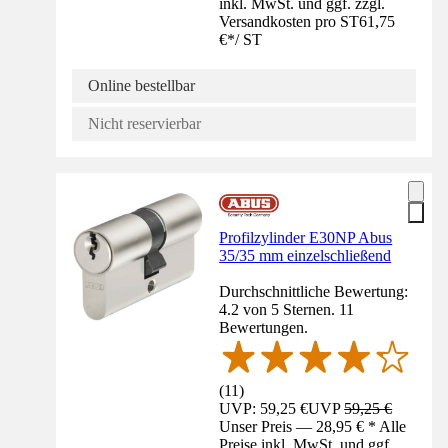
inkl. MwSt. und ggf. zzgl.
Versandkosten pro ST
61,75
€
*
/
ST
Online bestellbar
Nicht reservierbar
Profilzylinder E30NP Abus
35/35 mm einzelschließend
Durchschnittliche Bewertung:
4.2 von 5 Sternen. 11
Bewertungen.
(
11
)
UVP: 59,25 €
UVP
59,25 €
Unser Preis — 28,95 € * Alle
Preise inkl. MwSt. und ggf.