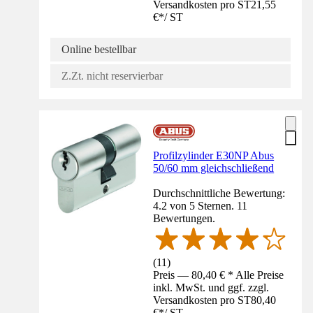
Versandkosten pro ST
21,55
€
*
/
ST
Online bestellbar
Z.Zt. nicht reservierbar
Profilzylinder E30NP Abus
50/60 mm gleichschließend
Durchschnittliche Bewertung:
4.2 von 5 Sternen. 11
Bewertungen.
(
11
)
Preis — 80,40 € * Alle Preise
inkl. MwSt. und ggf. zzgl.
Versandkosten pro ST
80,40
€
*
/
ST