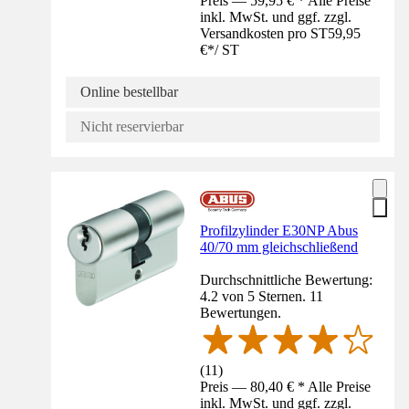
Preis — 59,95 € * Alle Preise
inkl. MwSt. und ggf. zzgl.
Versandkosten pro ST
59,95
€
*
/
ST
Online bestellbar
Nicht reservierbar
Profilzylinder E30NP Abus
40/70 mm gleichschließend
Durchschnittliche Bewertung:
4.2 von 5 Sternen. 11
Bewertungen.
(
11
)
Preis — 80,40 € * Alle Preise
inkl. MwSt. und ggf. zzgl.