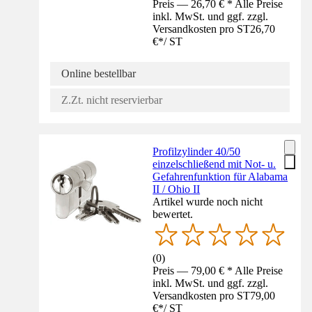
Preis — 26,70 € * Alle Preise
inkl. MwSt. und ggf. zzgl.
Versandkosten pro ST
26,70
€
*
/
ST
Online bestellbar
Z.Zt. nicht reservierbar
Profilzylinder 40/50
einzelschließend mit Not- u.
Gefahrenfunktion für Alabama
II / Ohio II
Artikel wurde noch nicht
bewertet.
(
0
)
Preis — 79,00 € * Alle Preise
inkl. MwSt. und ggf. zzgl.
Versandkosten pro ST
79,00
€
*
/
ST