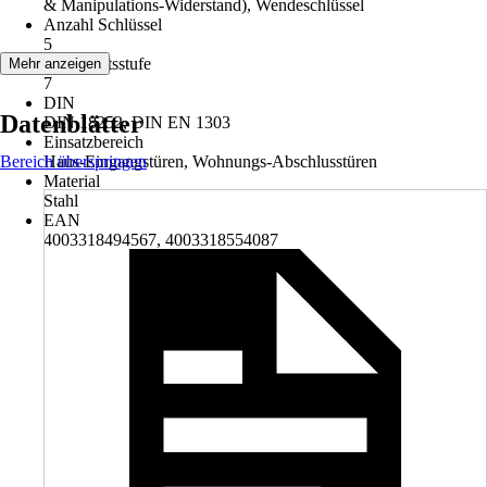
& Manipulations-Widerstand), Wendeschlüssel
Anzahl Schlüssel
5
Sicherheitsstufe
Mehr anzeigen
7
DIN
Datenblätter
DIN 18252, DIN EN 1303
Einsatzbereich
Bereich überspringen
Haus-Eingangstüren, Wohnungs-Abschlusstüren
Material
Stahl
EAN
4003318494567, 4003318554087