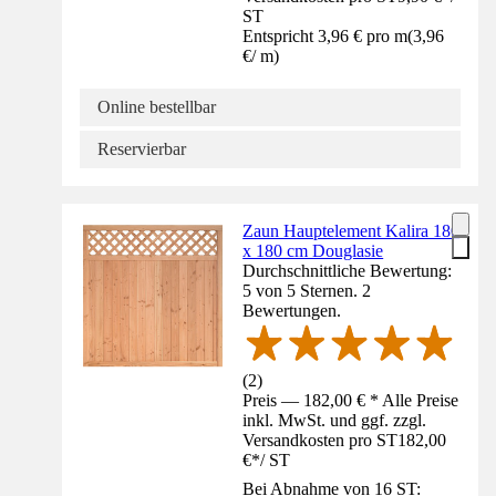
ST
Entspricht 3,96 € pro m
(
3,96
€
/
m
)
Online bestellbar
Reservierbar
Zaun Hauptelement Kalira 180
x 180 cm Douglasie
Durchschnittliche Bewertung:
5 von 5 Sternen. 2
Bewertungen.
(
2
)
Preis — 182,00 € * Alle Preise
inkl. MwSt. und ggf. zzgl.
Versandkosten pro ST
182,00
€
*
/
ST
Bei Abnahme von 16 ST: