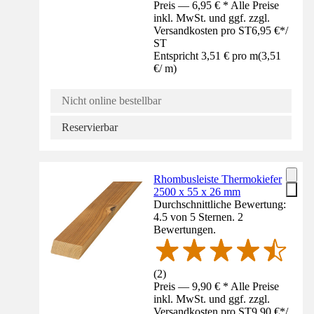
Preis — 6,95 € * Alle Preise
inkl. MwSt. und ggf. zzgl.
Versandkosten pro ST
6,95 €
*
/
ST
Entspricht 3,51 € pro m
(
3,51
€
/
m
)
Nicht online bestellbar
Reservierbar
Rhombusleiste Thermokiefer
2500 x 55 x 26 mm
Durchschnittliche Bewertung:
4.5 von 5 Sternen. 2
Bewertungen.
(
2
)
Preis — 9,90 € * Alle Preise
inkl. MwSt. und ggf. zzgl.
Versandkosten pro ST
9,90 €
*
/