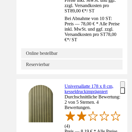
Preise inkl. MwSt. und ggf.
zzgl. Versandkosten pro
ST
89,00 €
*
/
ST
Bei Abnahme von 10 ST:
Preis — 78,00 € * Alle Preise
inkl. MwSt. und ggf. zzgl.
Versandkosten pro ST
78,00
€
*
/
ST
Online bestellbar
Reservierbar
Universallatte 178 x 8 cm,
kesseldruckimprägniert
Durchschnittliche Bewertung:
2 von 5 Sternen. 4
Bewertungen.
(
4
)
Preis — 8,19 € * Alle Preise