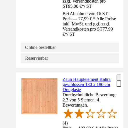
zzgl. Versandkosten pro
ST
95,00 €
*
/
ST
Bei Abnahme von 16 ST:
Preis — 77,99 € * Alle Preise
inkl. MwSt. und ggf. zzgl.
Versandkosten pro ST
77,99
€
*
/
ST
Online bestellbar
Reservierbar
Zaun Hauptelement Kalira
geschlossen 180 x 180 cm
Douglasie
Durchschnittliche Bewertung:
2.3 von 5 Sternen. 4
Bewertungen.
(
4
)