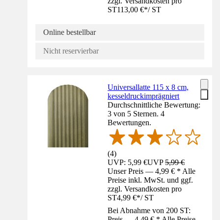
zzgl. Versandkosten pro
ST
113,00 €
*
/
ST
Online bestellbar
Nicht reservierbar
Universallatte 115 x 8 cm,
kesseldruckimprägniert
Durchschnittliche Bewertung:
3 von 5 Sternen. 4
Bewertungen.
(
4
)
UVP: 5,99 €
UVP
5,99 €
Unser Preis — 4,99 € * Alle
Preise inkl. MwSt. und ggf.
zzgl. Versandkosten pro
ST
4,99 €
*
/
ST
Bei Abnahme von 200 ST:
Preis — 4,49 € * Alle Preise