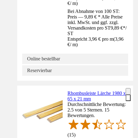
€
/
m
)
Bei Abnahme von 100 ST:
Preis — 9,89 € * Alle Preise
inkl. MwSt. und ggf. zzgl.
Versandkosten pro ST
9,89 €
*
/
ST
Entspricht 3,96 € pro m
(
3,96
€
/
m
)
Online bestellbar
Reservierbar
Rhombusleiste Lärche 1980 x
65 x 21 mm
Durchschnittliche Bewertung:
2.5 von 5 Sternen. 15
Bewertungen.
(
15
)