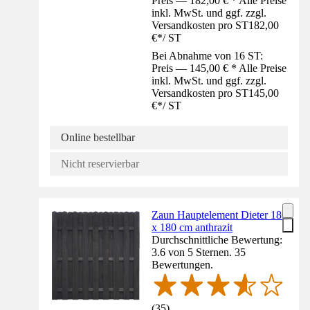
Preis — 182,00 € * Alle Preise
inkl. MwSt. und ggf. zzgl.
Versandkosten pro ST
182,00
€
*
/
ST
Bei Abnahme von 16 ST:
Preis — 145,00 € * Alle Preise
inkl. MwSt. und ggf. zzgl.
Versandkosten pro ST
145,00
€
*
/
ST
Online bestellbar
Nicht reservierbar
Zaun Hauptelement Dieter 180
x 180 cm anthrazit
Durchschnittliche Bewertung:
3.6 von 5 Sternen. 35
Bewertungen.
(
35
)