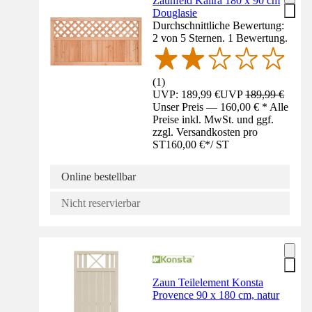
Zaunfeld Kalira 180 x 90 cm
Douglasie
Durchschnittliche Bewertung:
2 von 5 Sternen. 1 Bewertung.
(
1
)
UVP: 189,99 €
UVP
189,99 €
Unser Preis — 160,00 € * Alle
Preise inkl. MwSt. und ggf.
zzgl. Versandkosten pro
ST
160,00 €
*
/
ST
Online bestellbar
Nicht reservierbar
Zaun Teilelement Konsta
Provence 90 x 180 cm, natur