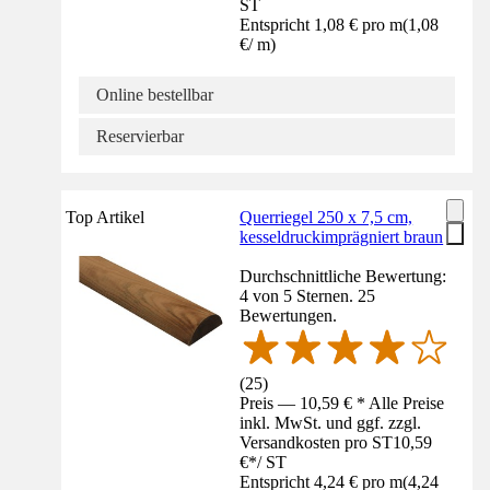
ST
Entspricht 1,08 € pro m
(
1,08
€
/
m
)
Online bestellbar
Reservierbar
Top Artikel
Querriegel 250 x 7,5 cm,
kesseldruckimprägniert braun
Durchschnittliche Bewertung:
4 von 5 Sternen. 25
Bewertungen.
(
25
)
Preis — 10,59 € * Alle Preise
inkl. MwSt. und ggf. zzgl.
Versandkosten pro ST
10,59
€
*
/
ST
Entspricht 4,24 € pro m
(
4,24