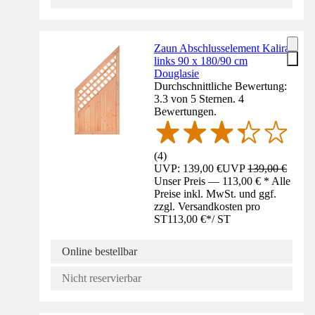
Zaun Abschlusselement Kalira
links 90 x 180/90 cm
Douglasie
Durchschnittliche Bewertung:
3.3 von 5 Sternen. 4
Bewertungen.
(
4
)
UVP: 139,00 €
UVP
139,00 €
Unser Preis — 113,00 € * Alle
Preise inkl. MwSt. und ggf.
zzgl. Versandkosten pro
ST
113,00 €
*
/
ST
Online bestellbar
Nicht reservierbar