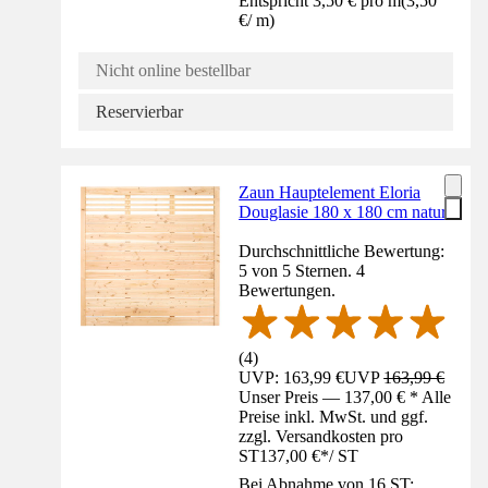
Entspricht 3,50 € pro m
(
3,50
€
/
m
)
Nicht online bestellbar
Reservierbar
Zaun Hauptelement Eloria
Douglasie 180 x 180 cm natur
Durchschnittliche Bewertung:
5 von 5 Sternen. 4
Bewertungen.
(
4
)
UVP: 163,99 €
UVP
163,99 €
Unser Preis — 137,00 € * Alle
Preise inkl. MwSt. und ggf.
zzgl. Versandkosten pro
ST
137,00 €
*
/
ST
Bei Abnahme von 16 ST: