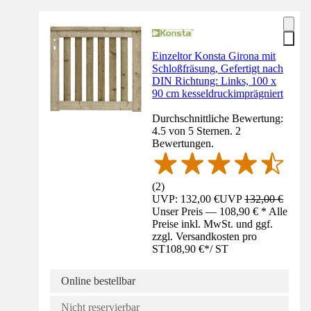
Einzeltor Konsta Girona mit
Schloßfräsung, Gefertigt nach
DIN Richtung: Links, 100 x
90 cm kesseldruckimprägniert
Durchschnittliche Bewertung:
4.5 von 5 Sternen. 2
Bewertungen.
(
2
)
UVP: 132,00 €
UVP
132,00 €
Unser Preis — 108,90 € * Alle
Preise inkl. MwSt. und ggf.
zzgl. Versandkosten pro
ST
108,90 €
*
/
ST
Online bestellbar
Nicht reservierbar