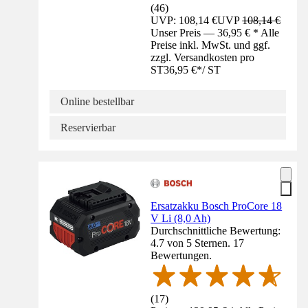
(
46
)
UVP: 108,14 €
UVP
108,14 €
Unser Preis — 36,95 € * Alle
Preise inkl. MwSt. und ggf.
zzgl. Versandkosten pro
ST
36,95 €
*
/
ST
Online bestellbar
Reservierbar
Ersatzakku Bosch ProCore 18
V Li (8,0 Ah)
Durchschnittliche Bewertung:
4.7 von 5 Sternen. 17
Bewertungen.
(
17
)