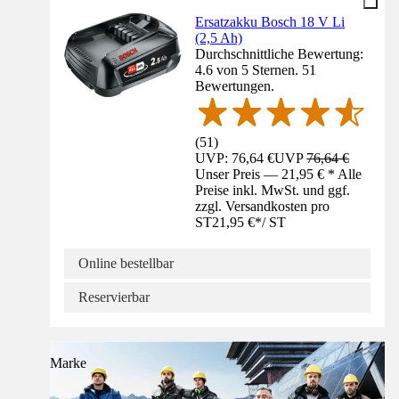
Ersatzakku Bosch 18 V Li
(2,5 Ah)
Durchschnittliche Bewertung:
4.6 von 5 Sternen. 51
Bewertungen.
(
51
)
UVP: 76,64 €
UVP
76,64 €
Unser Preis — 21,95 € * Alle
Preise inkl. MwSt. und ggf.
zzgl. Versandkosten pro
ST
21,95 €
*
/
ST
Online bestellbar
Reservierbar
Marke