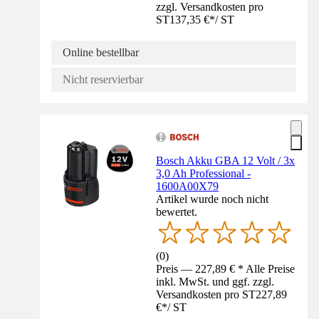
zzgl. Versandkosten pro
ST
137,35 €
*
/
ST
Online bestellbar
Nicht reservierbar
Bosch Akku GBA 12 Volt / 3x
3,0 Ah Professional -
1600A00X79
Artikel wurde noch nicht
bewertet.
(
0
)
Preis — 227,89 € * Alle Preise
inkl. MwSt. und ggf. zzgl.
Versandkosten pro ST
227,89
€
*
/
ST