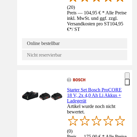
(
20
)
Preis — 104,95 € * Alle Preise
inkl. MwSt. und ggf. zzgl.
Versandkosten pro ST
104,95
€
*
/
ST
Online bestellbar
Nicht reservierbar
Starter Set Bosch ProCORE
18 V, 2x 4,0 Ah Li Akkus +
Ladegerät
Artikel wurde noch nicht
bewertet.
(
0
)
Preis — 175,00 € * Alle Preise