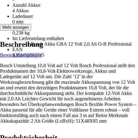
Anzahl Akkus
4 Akkus
Ladedauer
0 min
Gewicht
Mehr anzeigen
0,238 kg
Im Lieferumfang enthalten
Beschreibung
4x Bosch Akku GBA 12 Volt 2,0 Ah O-B Professional
EAN
Bereich überspringen
4262452692745
Bosch Umstellung 10,8 Volt auf 12 Volt Bosch Professional stellt den
Produktnamen der 10,8-Volt-Elektrowerkzeuge, Akkus und
Ladegeräte auf 12 Volt um. Die Zahl ’12’ in der
Werkzeugbezeichnung gibt die maximale Akkuspannung von 12 Volt
an und ersetzt den derzeitigen Produktnamen 10,8 Volt, der für die
durchschnittliche Akkuspannung steht. Der kompakte 12-Volt Akku
mit 2,0 Ah Leichtes Gewicht für noch angenehmeres Arbeiten
besonders bei Überkopfanwendungen Bosch flexible Power System –
Akku passend für alle Geräte einer Voltklasse Extrem robust – voll
funktionsfähig auch nach einem Fall aus 3 m auf Beton Merkmale
Akkukapazität: 2 Ah Größe (LxBxH): 51X48X85 mm
Produktsicherheit