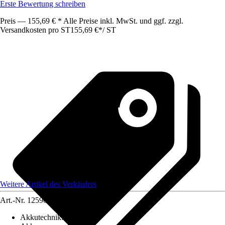
Erste Bewertung schreiben
Preis — 155,69 € * Alle Preise inkl. MwSt. und ggf. zzgl.
Versandkosten pro ST
155,69 €
*
/
ST
Weitere Artikel des Verkäufers
Art.-Nr.
12590963
Akkutechnik
:
Li-Ionen