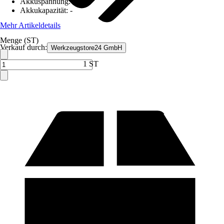
Akkuspannung
:
12 V
Akkukapazität
:
-
Mehr Artikeldetails
Menge (ST)
Verkauf durch:
Werkzeugstore24 GmbH
1 ST