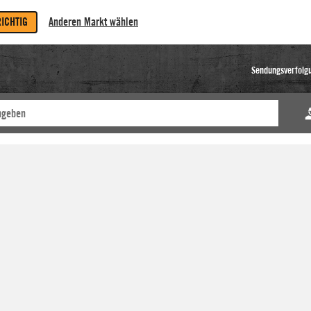
RICHTIG
Anderen Markt wählen
Sendungsverfolg