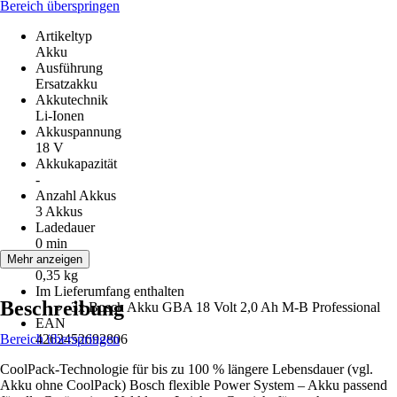
Bereich überspringen
Artikeltyp
Akku
Ausführung
Ersatzakku
Akkutechnik
Li-Ionen
Akkuspannung
18 V
Akkukapazität
-
Anzahl Akkus
3 Akkus
Ladedauer
0 min
Gewicht
Mehr anzeigen
0,35 kg
Im Lieferumfang enthalten
Beschreibung
3x Bosch Akku GBA 18 Volt 2,0 Ah M-B Professional
EAN
Bereich überspringen
4262452692806
CoolPack-Technologie für bis zu 100 % längere Lebensdauer (vgl.
Akku ohne CoolPack) Bosch flexible Power System – Akku passend