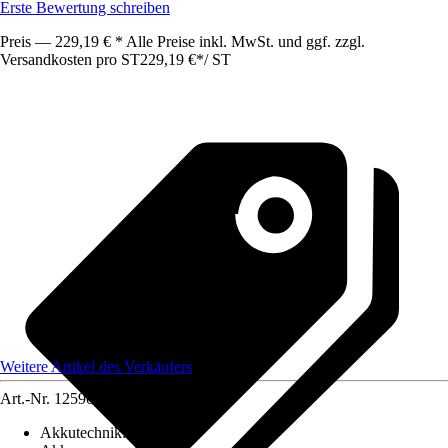
Erste Bewertung schreiben
Preis — 229,19 € * Alle Preise inkl. MwSt. und ggf. zzgl.
Versandkosten pro ST
229,19 €
*
/
ST
Weitere Artikel des Verkäufers
Art.-Nr.
12590957
Akkutechnik
:
Li-Ionen