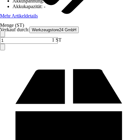
Akkuspannung
:
12 V
Akkukapazität
:
-
Mehr Artikeldetails
Menge (ST)
Verkauf durch:
Werkzeugstore24 GmbH
1 ST