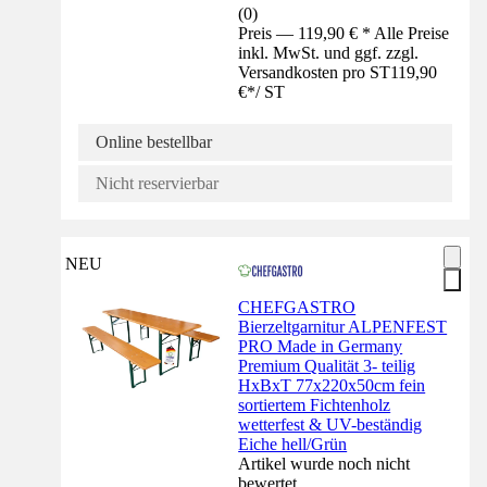
(
0
)
Preis — 119,90 € * Alle Preise
inkl. MwSt. und ggf. zzgl.
Versandkosten pro ST
119,90
€
*
/
ST
Online bestellbar
Nicht reservierbar
NEU
CHEFGASTRO
Bierzeltgarnitur ALPENFEST
PRO Made in Germany
Premium Qualität 3- teilig
HxBxT 77x220x50cm fein
sortiertem Fichtenholz
wetterfest & UV-beständig
Eiche hell/Grün
Artikel wurde noch nicht
bewertet.