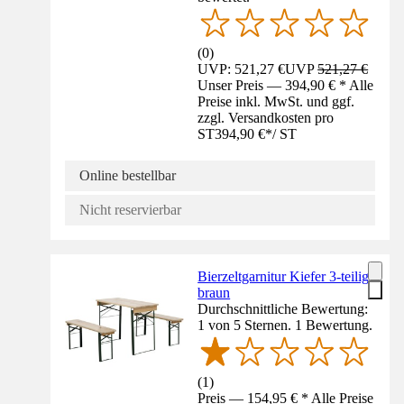
(
0
)
UVP: 521,27 €
UVP
521,27 €
Unser Preis — 394,90 € * Alle
Preise inkl. MwSt. und ggf.
zzgl. Versandkosten pro
ST
394,90 €
*
/
ST
Online bestellbar
Nicht reservierbar
Bierzeltgarnitur Kiefer 3-teilig
braun
Durchschnittliche Bewertung:
1 von 5 Sternen. 1 Bewertung.
(
1
)
Preis — 154,95 € * Alle Preise