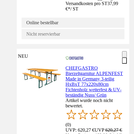
Versandkosten pro ST
37,99
€
*
/
ST
Online bestellbar
Nicht reservierbar
NEU
CHEFGASTRO
Bierzeltgarnitur ALPENFEST
Made in Germany 3-teilig
HxBxT 77x220x80cm
Fichtenholz wetterfest & UV-
beständig Nuss/ Grün
Artikel wurde noch nicht
bewertet.
(
0
)
UVP: 620,27 €
UVP
620,27 €