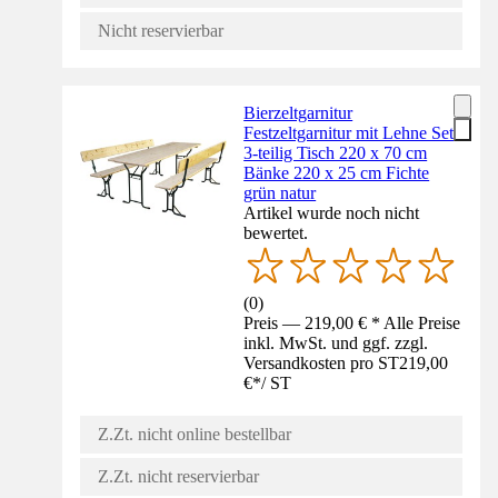
Nicht reservierbar
Bierzeltgarnitur
Festzeltgarnitur mit Lehne Set
3-teilig Tisch 220 x 70 cm
Bänke 220 x 25 cm Fichte
grün natur
Artikel wurde noch nicht
bewertet.
(
0
)
Preis — 219,00 € * Alle Preise
inkl. MwSt. und ggf. zzgl.
Versandkosten pro ST
219,00
€
*
/
ST
Z.Zt. nicht online bestellbar
Z.Zt. nicht reservierbar