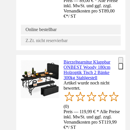
Preis — 89,00 € * Alle Preise
inkl. MwSt. und ggf. zzgl.
Versandkosten pro ST
89,00
€
*
/
ST
Online bestellbar
Z.Zt. nicht reservierbar
Bierzeltgarnitur Klappbar
ONBEST Woody 180cm
Holzoptik Tisch 2 Bänke
300kg Stahlgestell
Artikel wurde noch nicht
bewertet.
(
0
)
Preis — 119,99 € * Alle Preise
inkl. MwSt. und ggf. zzgl.
Versandkosten pro ST
119,99
€
*
/
ST