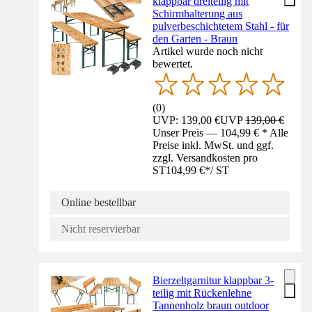
klappbar dreiteilig mit
Schirmhalterung aus
pulverbeschichtetem Stahl - für
den Garten - Braun
Artikel wurde noch nicht
bewertet.
(
0
)
UVP: 139,00 €
UVP
139,00 €
Unser Preis — 104,99 € * Alle
Preise inkl. MwSt. und ggf.
zzgl. Versandkosten pro
ST
104,99 €
*
/
ST
Online bestellbar
Nicht reservierbar
Bierzeltgarnitur klappbar 3-
teilig mit Rückenlehne
Tannenholz braun outdoor