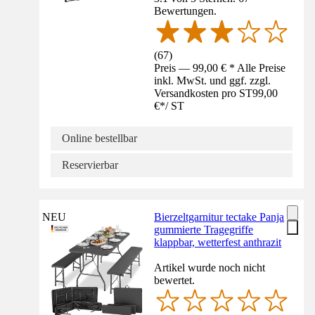
Bewertungen.
(
67
)
Preis — 99,00 € * Alle Preise
inkl. MwSt. und ggf. zzgl.
Versandkosten pro ST
99,00
€
*
/
ST
Online bestellbar
Reservierbar
NEU
Bierzeltgarnitur tectake Panja
gummierte Tragegriffe
klappbar, wetterfest anthrazit
Artikel wurde noch nicht
bewertet.