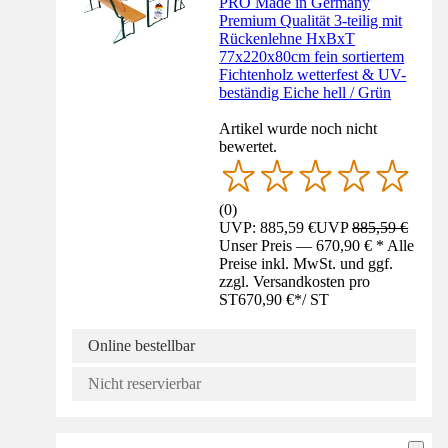
PRO Made in Germany
Premium Qualität 3-teilig mit
Rückenlehne HxBxT
77x220x80cm fein sortiertem
Fichtenholz wetterfest & UV-
beständig Eiche hell / Grün
Artikel wurde noch nicht
bewertet.
(
0
)
UVP: 885,59 €
UVP
885,59 €
Unser Preis — 670,90 € * Alle
Preise inkl. MwSt. und ggf.
zzgl. Versandkosten pro
ST
670,90 €
*
/
ST
Online bestellbar
Nicht reservierbar