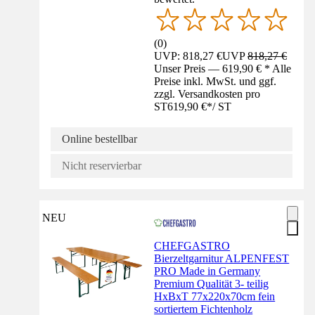
(
0
)
UVP: 818,27 €
UVP
818,27 €
Unser Preis — 619,90 € * Alle
Preise inkl. MwSt. und ggf.
zzgl. Versandkosten pro
ST
619,90 €
*
/
ST
Online bestellbar
Nicht reservierbar
NEU
CHEFGASTRO
Bierzeltgarnitur ALPENFEST
PRO Made in Germany
Premium Qualität 3- teilig
HxBxT 77x220x70cm fein
sortiertem Fichtenholz