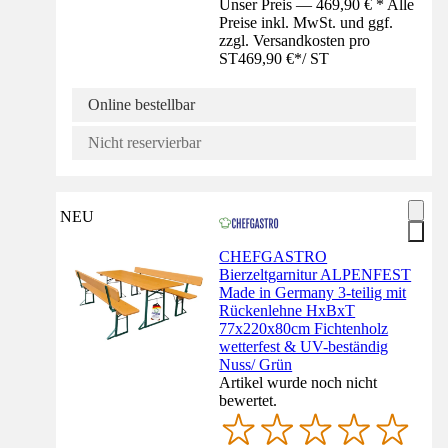
Unser Preis — 469,90 € * Alle
Preise inkl. MwSt. und ggf.
zzgl. Versandkosten pro
ST
469,90 €
*
/
ST
Online bestellbar
Nicht reservierbar
NEU
CHEFGASTRO
Bierzeltgarnitur ALPENFEST
Made in Germany 3-teilig mit
Rückenlehne HxBxT
77x220x80cm Fichtenholz
wetterfest & UV-beständig
Nuss/ Grün
Artikel wurde noch nicht
bewertet.