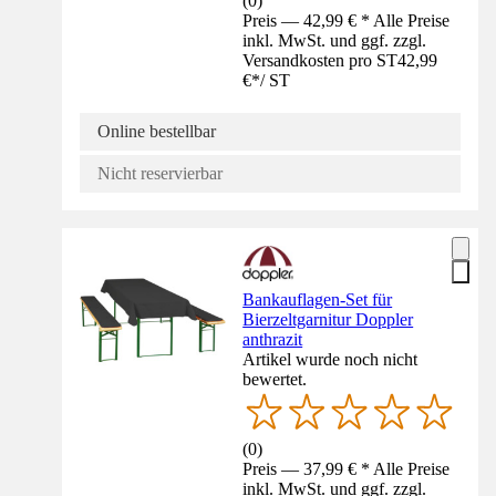
(
0
)
Preis — 42,99 € * Alle Preise
inkl. MwSt. und ggf. zzgl.
Versandkosten pro ST
42,99
€
*
/
ST
Online bestellbar
Nicht reservierbar
Bankauflagen-Set für
Bierzeltgarnitur Doppler
anthrazit
Artikel wurde noch nicht
bewertet.
(
0
)
Preis — 37,99 € * Alle Preise
inkl. MwSt. und ggf. zzgl.