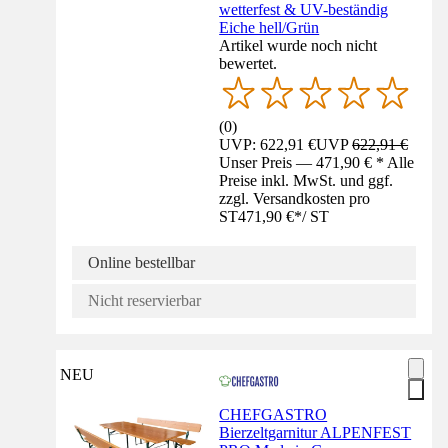
wetterfest & UV-beständig
Eiche hell/Grün
Artikel wurde noch nicht
bewertet.
(
0
)
UVP: 622,91 €
UVP
622,91 €
Unser Preis — 471,90 € * Alle
Preise inkl. MwSt. und ggf.
zzgl. Versandkosten pro
ST
471,90 €
*
/
ST
Online bestellbar
Nicht reservierbar
NEU
CHEFGASTRO
Bierzeltgarnitur ALPENFEST