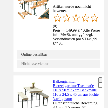
Artikel wurde noch nicht
bewertet.
(
0
)
Preis — 149,99 € * Alle Preise
inkl. MwSt. und ggf. zzgl.
Versandkosten pro ST
149,99
€
*
/
ST
Online bestellbar
Nicht reservierbar
Balkongarnitur
Bierzeltgarnitur Tischmaße
110 x 50 x 75 cm Bankmaße
110 x 24,5 x 45 cm aus Fichte
3-teilig natur
Durchschnittliche Bewertung:
3.1 von 5 Sternen. 67