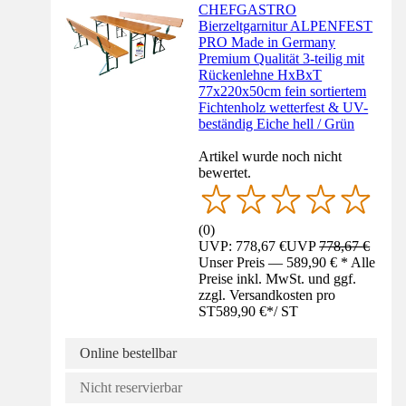
CHEFGASTRO
Bierzeltgarnitur ALPENFEST
PRO Made in Germany
Premium Qualität 3-teilig mit
Rückenlehne HxBxT
77x220x50cm fein sortiertem
Fichtenholz wetterfest & UV-
beständig Eiche hell / Grün
Artikel wurde noch nicht
bewertet.
(
0
)
UVP: 778,67 €
UVP
778,67 €
Unser Preis — 589,90 € * Alle
Preise inkl. MwSt. und ggf.
zzgl. Versandkosten pro
ST
589,90 €
*
/
ST
Online bestellbar
Nicht reservierbar