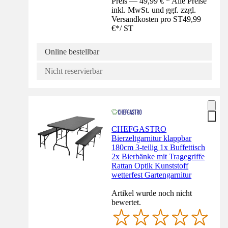
Preis — 49,99 € * Alle Preise
inkl. MwSt. und ggf. zzgl.
Versandkosten pro ST
49,99
€
*
/
ST
Online bestellbar
Nicht reservierbar
CHEFGASTRO
Bierzeltgarnitur klappbar
180cm 3-teilig 1x Buffettisch
2x Bierbänke mit Tragegriffe
Rattan Optik Kunststoff
wetterfest Gartengarnitur
Artikel wurde noch nicht
bewertet.