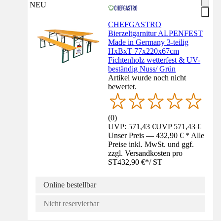
NEU
CHEFGASTRO
Bierzeltgarnitur ALPENFEST
Made in Germany 3-teilig
HxBxT 77x220x67cm
Fichtenholz wetterfest & UV-
beständig Nuss/ Grün
Artikel wurde noch nicht
bewertet.
(
0
)
UVP: 571,43 €
UVP
571,43 €
Unser Preis — 432,90 € * Alle
Preise inkl. MwSt. und ggf.
zzgl. Versandkosten pro
ST
432,90 €
*
/
ST
Online bestellbar
Nicht reservierbar