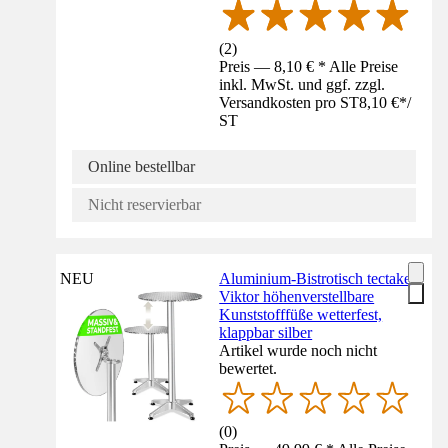
(
2
)
Preis — 8,10 € * Alle Preise
inkl. MwSt. und ggf. zzgl.
Versandkosten pro ST
8,10 €
*
/
ST
Online bestellbar
Nicht reservierbar
NEU
Aluminium-Bistrotisch tectake
Viktor höhenverstellbare
Kunststofffüße wetterfest,
klappbar silber
Artikel wurde noch nicht
bewertet.
(
0
)