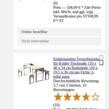
(
0
)
Preis — 108,99 € * Alle Preise
inkl. MwSt. und ggf. zzgl.
Versandkosten pro ST
108,99
€
*
/
ST
Online bestellbar
Nicht reservierbar
Kindergarnitur Festzeltgarnitur
für Kinder Tischmaße 110 x
40 x 54 cm Bankmaße 110 x
19,5 x 36 cm aus Fichte 3-
teilig natur
Durchschnittliche Bewertung:
3.7 von 5 Sternen. 33
Bewertungen.
(
33
)