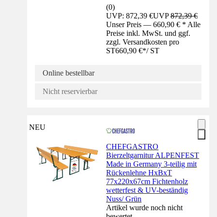
(
0
)
UVP: 872,39 €
UVP
872,39 €
Unser Preis — 660,90 € * Alle
Preise inkl. MwSt. und ggf.
zzgl. Versandkosten pro
ST
660,90 €
*
/
ST
Online bestellbar
Nicht reservierbar
NEU
CHEFGASTRO
Bierzeltgarnitur ALPENFEST
Made in Germany 3-teilig mit
Rückenlehne HxBxT
77x220x67cm Fichtenholz
wetterfest & UV-beständig
Nuss/ Grün
Artikel wurde noch nicht
bewertet.