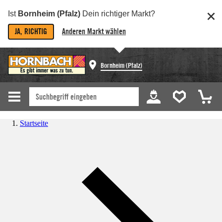
Ist
Bornheim (Pfalz)
Dein richtiger Markt?
JA, RICHTIG
Anderen Markt wählen
Bornheim (Pfalz)
Startseite