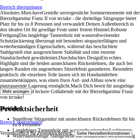
Bereich überspringen
Absolutes Must-haveGenieße unvergessliche Sommermomente mit der
Bierzeltgarnitur Franz II von tectake - die dreiteilige Sitzgruppe bietet
Platz für bis zu 8 Personen und verwandelt Deinen Außenbereich in
den idealen Ort für gesellige Feste unter freiem Himmel.Robuste
FertigungDas langlebige Tannenholz mit wasserabweisender
Schutzlackierung überzeugt mit besonders strapazierfähigen und
wetterbeständigen Eigenschaften, während das beschichtete
Stahlgestell eine ausgezeichnete Stabilität und eine enorme
Standsicherheit gewährleistet.Durchdachtes DesignEin echtes
Highlight sind die beiden ansteckbaren Rückenlehnen, die auch bei
langen Runden ein angenehmes Sitzerlebnis garantieren. Besonders
praktisch: die einzelnen Teile lassen sich im Handumdrehen
zusammenklappen, was einen fixen Auf- und Abbau sowie eine
platzsparende Lagerung ermöglicht.Mach Dich bereit für ausgiebige
Gartenpartys und leckere Grillabende mit der Bierzeltgarnitur Franz
Mehr anzeigen
von tectake!
Produktsicherheit
Highlights:
Standfeste Sitzgarnitur mit ansteckbaren Rückenlehnen für bis
Bereich überspringen
zu 8 Personen
Langlebiges Tannenholz mit wasserabweisender Lackierung
Verantwortlich für Produktsicherheit:
.
Siehe Herstellerinformationen
Widerstandsfähige Stahlgestelle mit schützender Beschichtung