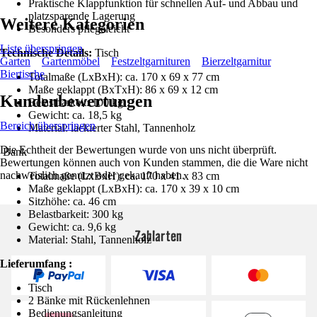
Praktische Klappfunktion für schnellen Auf- und Abbau und
platzsparende Lagerung
Weitere Kategorien
Besonders pflegeleicht
Liste überspringen
Technische Details:
Tisch
Garten
Gartenmöbel
Festzeltgarnituren
Bierzeltgarnitur
Biertische
Totalmaße (LxBxH): ca. 170 x 69 x 77 cm
Maße geklappt (BxTxH): 86 x 69 x 12 cm
Kundenbewertungen
Belastbarkeit: 100 kg
Gewicht: ca. 18,5 kg
Bereich überspringen
Material: lackierter Stahl, Tannenholz
Die Echtheit der Bewertungen wurde von uns nicht überprüft.
Bank
Bewertungen können auch von Kunden stammen, die die Ware nicht
nachweislich genutzt oder gekauft haben.
Totalmaße (LxBxH): ca. 170 x 41 x 83 cm
Maße geklappt (LxBxH): ca. 170 x 39 x 10 cm
Sitzhöhe: ca. 46 cm
Belastbarkeit: 300 kg
Gewicht: ca. 9,6 kg
Zahlarten
Material: Stahl, Tannenholz
Lieferumfang :
Tisch
2 Bänke mit Rückenlehnen
Bedienungsanleitung