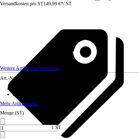
Versandkosten pro ST
149,99 €
*
/
ST
Weitere Artikel des Verkäufers
Art.-Nr.
12489767
Material Tischplatte
:
Holz
Funktionen
:
Klappbar
Mehr Artikeldetails
Menge (ST)
1 ST