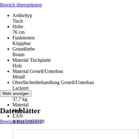
Bereich überspringen
Artikeltyp
Tisch
Höhe
76 cm
Funktionen
Klappbar
Grundfarbe
Braun
Material Tischplatte
Holz
Material Gestell/Unterbau
Metall
Oberflächenbehandlung Gestell/Unterbau
Lackiert
Gewicht
Mehr anzeigen
37,7 kg
Material
Datenblätter
Holz
EAN
Bereich überspringen
4061173277770