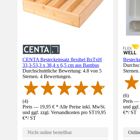
CENTA Besteckeinsatz flexibel BxTxH
Bestecke
33,3-53,3 x 38,4 x 6,5 cm aus Bambus
Durchsch
Durchschnittliche Bewertung: 4.8 von 5
Sternen
Sternen. 4 Bewertungen.
(
6
)
(
4
)
Preis — 
Preis — 19,95 € * Alle Preise inkl. MwSt.
und ggf.
und ggf. zzgl. Versandkosten pro ST
19,95
€
*
/
ST
€
*
/
ST
Nicht online bestellbar
Online