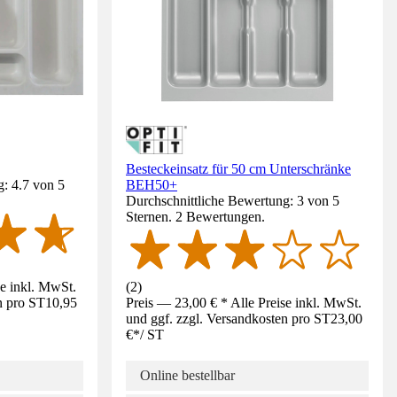
Besteckeinsatz für 50 cm Unterschränke
: 4.7 von 5
BEH50+
Durchschnittliche Bewertung: 3 von 5
Sternen. 2 Bewertungen.
se inkl. MwSt.
(
2
)
n pro ST
10,95
Preis — 23,00 € * Alle Preise inkl. MwSt.
und ggf. zzgl. Versandkosten pro ST
23,00
€
*
/
ST
Online bestellbar