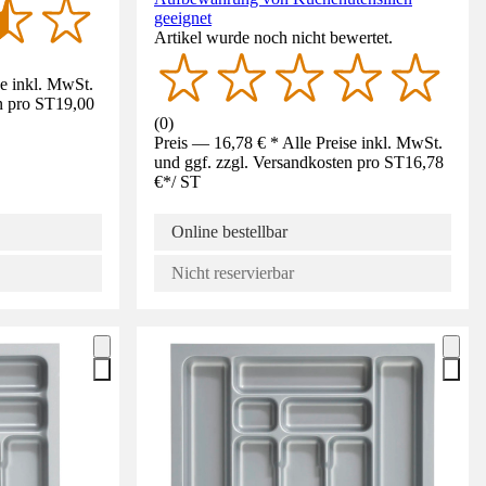
geeignet
Artikel wurde noch nicht bewertet.
se inkl. MwSt.
n pro ST
19,00
(
0
)
Preis — 16,78 € * Alle Preise inkl. MwSt.
und ggf. zzgl. Versandkosten pro ST
16,78
€
*
/
ST
Online bestellbar
Nicht reservierbar