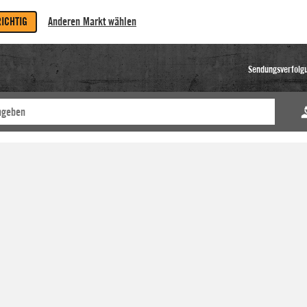
RICHTIG
Anderen Markt wählen
Sendungsverfolg