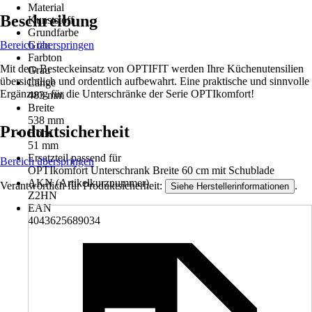
Material
Beschreibung
Kunststoff
Grundfarbe
Bereich überspringen
Grau
Farbton
Mit dem Besteckeinsatz von OPTIFIT werden Ihre Küchenutensilien
Grau
übersichtlich und ordentlich aufbewahrt. Eine praktische und sinnvolle
Länge
Ergänzung für die Unterschränke der Serie OPTIkomfort!
483 mm
Breite
538 mm
Produktsicherheit
Höhe
51 mm
Ersatzteil passend für
Bereich überspringen
OPTIkomfort Unterschrank Breite 60 cm mit Schublade
AKN (Artikelkurznummer)
Verantwortlich für Produktsicherheit:
.
Siehe Herstellerinformationen
Z2HN
EAN
4043625689034