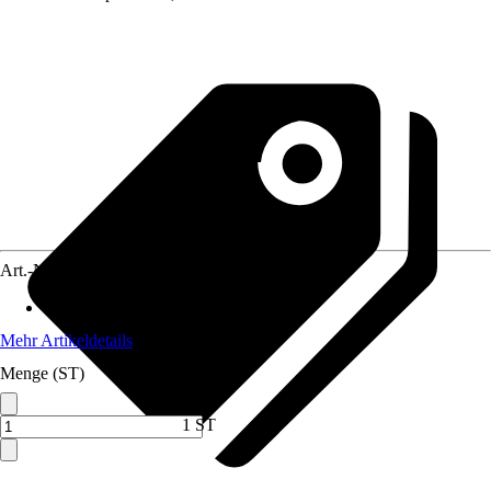
Art.-Nr.
12011535
Anwendungsbereich
:
Küchenmöbel
Mehr Artikeldetails
Menge (ST)
1 ST