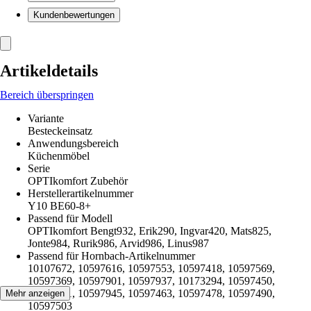
Kundenbewertungen
Artikeldetails
Bereich überspringen
Variante
Besteckeinsatz
Anwendungsbereich
Küchenmöbel
Serie
OPTIkomfort Zubehör
Herstellerartikelnummer
Y10 BE60-8+
Passend für Modell
OPTIkomfort Bengt932, Erik290, Ingvar420, Mats825,
Jonte984, Rurik986, Arvid986, Linus987
Passend für Hornbach-Artikelnummer
10107672, 10597616, 10597553, 10597418, 10597569,
10597369, 10597901, 10597937, 10173294, 10597450,
10597461, 10597945, 10597463, 10597478, 10597490,
Mehr anzeigen
10597503