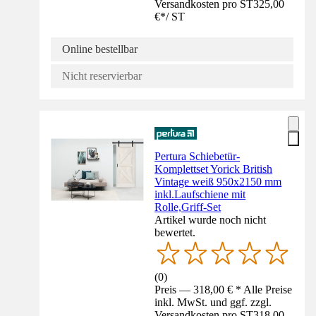
Versandkosten pro ST
325,00
€
*
/
ST
Online bestellbar
Nicht reservierbar
Pertura Schiebetür-
Komplettset Yorick British
Vintage weiß 950x2150 mm
inkl.Laufschiene mit
Rolle,Griff-Set
Artikel wurde noch nicht
bewertet.
(
0
)
Preis — 318,00 € * Alle Preise
inkl. MwSt. und ggf. zzgl.
Versandkosten pro ST
318,00