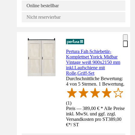
Online bestellbar
Nicht reservierbar
Pertura Falt-Schiebetür-
Komplettset Yorick Midbar
Vintage weiß 900x2150 mm
inkl.Laufschiene mit
Rolle,Griff-Set
Durchschnittliche Bewertung:
4 von 5 Sternen. 1 Bewertung.
(
1
)
Preis — 389,00 € * Alle Preise
inkl. MwSt. und ggf. zzgl.
Versandkosten pro ST
389,00
€
*
/
ST