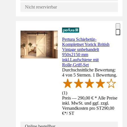
Nicht reservierbar
Pertura Schiebetür-
Komplettset Yorick British
Vintage unbehandelt
950x2150 mm
inkl.Laufschiene mit
Rolle,Griff-Set
Durchschnittliche Bewertung:
4 von 5 Sternen. 1 Bewertung.
(
1
)
Preis — 290,00 € * Alle Preise
inkl. MwSt. und ggf. zzgl.
Versandkosten pro ST
290,00
€
*
/
ST
Online bestellbar