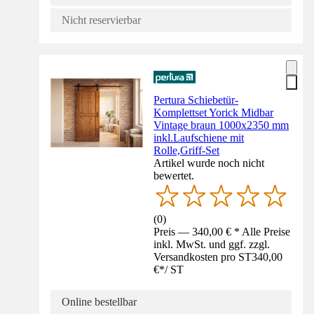
Nicht reservierbar
Pertura Schiebetür-
Komplettset Yorick Midbar
Vintage braun 1000x2350 mm
inkl.Laufschiene mit
Rolle,Griff-Set
Artikel wurde noch nicht
bewertet.
(
0
)
Preis — 340,00 € * Alle Preise
inkl. MwSt. und ggf. zzgl.
Versandkosten pro ST
340,00
€
*
/
ST
Online bestellbar