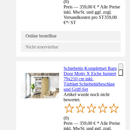
(
0
)
Preis — 359,00 € * Alle Preise
inkl. MwSt. und ggf. zzgl.
Versandkosten pro ST
359,00
€
*
/
ST
Online bestellbar
Nicht reservierbar
Schiebetür-Komplettset Barn
Door Motiv X Eiche furniert
79x210 cm inkl.
Türblatt,Schiebetürbeschlag
und Griff-Set
Artikel wurde noch nicht
bewertet.
(
0
)
Preis — 359,00 € * Alle Preise
inkl. MwSt. und ggf. zzgl.