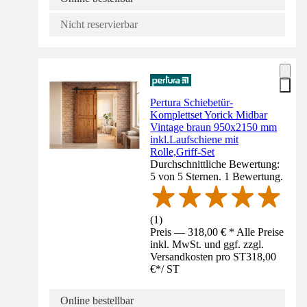
Nicht reservierbar
Pertura Schiebetür-
Komplettset Yorick Midbar
Vintage braun 950x2150 mm
inkl.Laufschiene mit
Rolle,Griff-Set
Durchschnittliche Bewertung:
5 von 5 Sternen. 1 Bewertung.
(
1
)
Preis — 318,00 € * Alle Preise
inkl. MwSt. und ggf. zzgl.
Versandkosten pro ST
318,00
€
*
/
ST
Online bestellbar