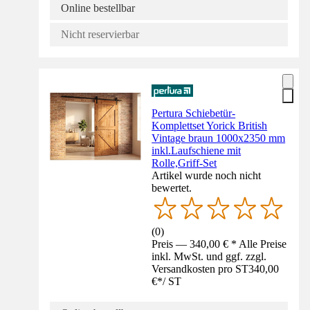
Online bestellbar
Nicht reservierbar
Pertura Schiebetür-
Komplettset Yorick British
Vintage braun 1000x2350 mm
inkl.Laufschiene mit
Rolle,Griff-Set
Artikel wurde noch nicht
bewertet.
(
0
)
Preis — 340,00 € * Alle Preise
inkl. MwSt. und ggf. zzgl.
Versandkosten pro ST
340,00
€
*
/
ST