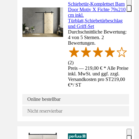
Schiebetür-Komplettset Barn
Door Motiv X Fichte 79x210
cm inkl.
Türblatt,Schiebetürbeschlag
und Griff-Set
Durchschnittliche Bewertung:
4 von 5 Sternen. 2
Bewertungen.
(
2
)
Preis — 219,00 € * Alle Preise
inkl. MwSt. und ggf. zzgl.
Versandkosten pro ST
219,00
€
*
/
ST
Online bestellbar
Nicht reservierbar