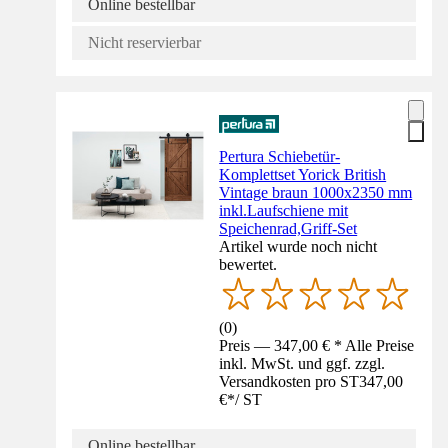
Online bestellbar
Nicht reservierbar
Pertura Schiebetür-
Komplettset Yorick British
Vintage braun 1000x2350 mm
inkl.Laufschiene mit
Speichenrad,Griff-Set
Artikel wurde noch nicht
bewertet.
(
0
)
Preis — 347,00 € * Alle Preise
inkl. MwSt. und ggf. zzgl.
Versandkosten pro ST
347,00
€
*
/
ST
Online bestellbar