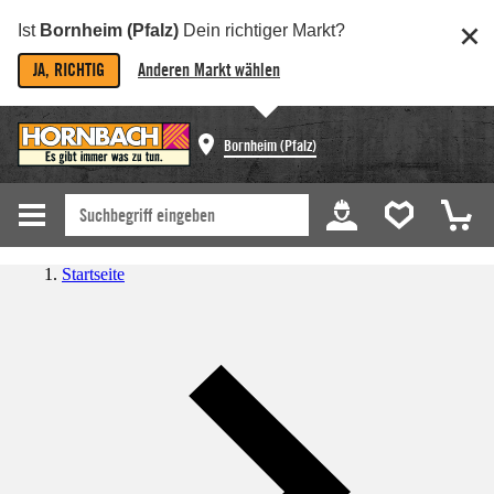
Ist
Bornheim (Pfalz)
Dein richtiger Markt?
JA, RICHTIG
Anderen Markt wählen
Bornheim (Pfalz)
Startseite