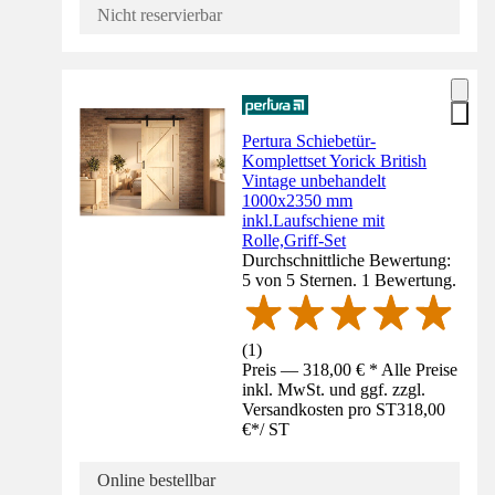
Nicht reservierbar
Pertura Schiebetür-
Komplettset Yorick British
Vintage unbehandelt
1000x2350 mm
inkl.Laufschiene mit
Rolle,Griff-Set
Durchschnittliche Bewertung:
5 von 5 Sternen. 1 Bewertung.
(
1
)
Preis — 318,00 € * Alle Preise
inkl. MwSt. und ggf. zzgl.
Versandkosten pro ST
318,00
€
*
/
ST
Online bestellbar