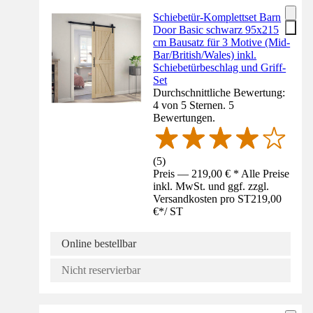
Schiebetür-Komplettset Barn
Door Basic schwarz 95x215
cm Bausatz für 3 Motive (Mid-
Bar/British/Wales) inkl.
Schiebetürbeschlag und Griff-
Set
Durchschnittliche Bewertung:
4 von 5 Sternen. 5
Bewertungen.
(
5
)
Preis — 219,00 € * Alle Preise
inkl. MwSt. und ggf. zzgl.
Versandkosten pro ST
219,00
€
*
/
ST
Online bestellbar
Nicht reservierbar