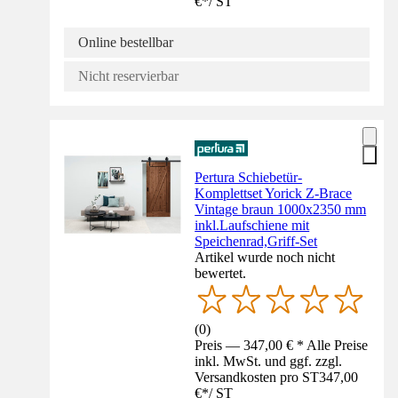
€
*
/
ST
Online bestellbar
Nicht reservierbar
Pertura Schiebetür-
Komplettset Yorick Z-Brace
Vintage braun 1000x2350 mm
inkl.Laufschiene mit
Speichenrad,Griff-Set
Artikel wurde noch nicht
bewertet.
(
0
)
Preis — 347,00 € * Alle Preise
inkl. MwSt. und ggf. zzgl.
Versandkosten pro ST
347,00
€
*
/
ST