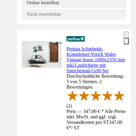
Online bestellbar
Nicht reservierbar
Pertura Schiebetür-
Komplettset Yorick Wales
Vintage braun 1000x2350 mm
inkl.Laufschiene mit
Speichenrad,Griff-Set
Durchschnittliche Bewertung:
5 von 5 Sternen. 2
Bewertungen.
(
2
)
Preis — 347,00 € * Alle Preise
inkl. MwSt. und ggf. zzgl.
Versandkosten pro ST
347,00
€
*
/
ST