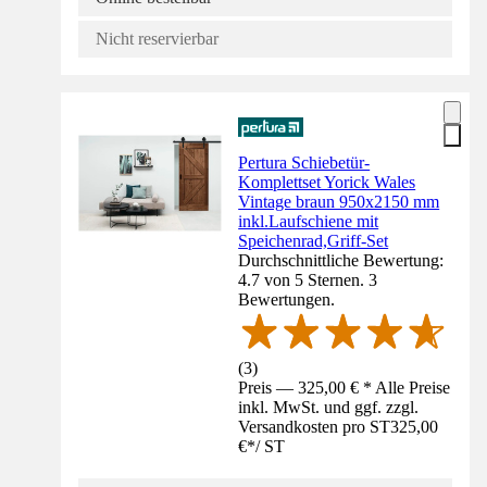
Nicht reservierbar
Pertura Schiebetür-
Komplettset Yorick Wales
Vintage braun 950x2150 mm
inkl.Laufschiene mit
Speichenrad,Griff-Set
Durchschnittliche Bewertung:
4.7 von 5 Sternen. 3
Bewertungen.
(
3
)
Preis — 325,00 € * Alle Preise
inkl. MwSt. und ggf. zzgl.
Versandkosten pro ST
325,00
€
*
/
ST