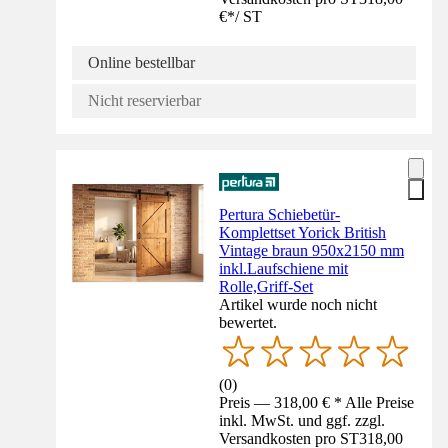
€
*
/
ST
Online bestellbar
Nicht reservierbar
Pertura Schiebetür-
Komplettset Yorick British
Vintage braun 950x2150 mm
inkl.Laufschiene mit
Rolle,Griff-Set
Artikel wurde noch nicht
bewertet.
(
0
)
Preis — 318,00 € * Alle Preise
inkl. MwSt. und ggf. zzgl.
Versandkosten pro ST
318,00