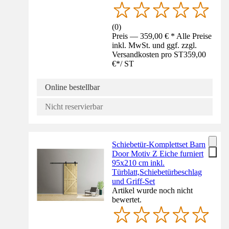
(
0
)
Preis — 359,00 € * Alle Preise
inkl. MwSt. und ggf. zzgl.
Versandkosten pro ST
359,00
€
*
/
ST
Online bestellbar
Nicht reservierbar
Schiebetür-Komplettset Barn
Door Motiv Z Eiche furniert
95x210 cm inkl.
Türblatt,Schiebetürbeschlag
und Griff-Set
Artikel wurde noch nicht
bewertet.