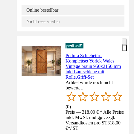
Online bestellbar
Nicht reservierbar
Pertura Schiebetür-
Komplettset Yorick Wales
Vintage braun 950x2150 mm
inkl.Laufschiene mit
Rolle,Griff-Set
Artikel wurde noch nicht
bewertet.
(
0
)
Preis — 318,00 € * Alle Preise
inkl. MwSt. und ggf. zzgl.
Versandkosten pro ST
318,00
€
*
/
ST