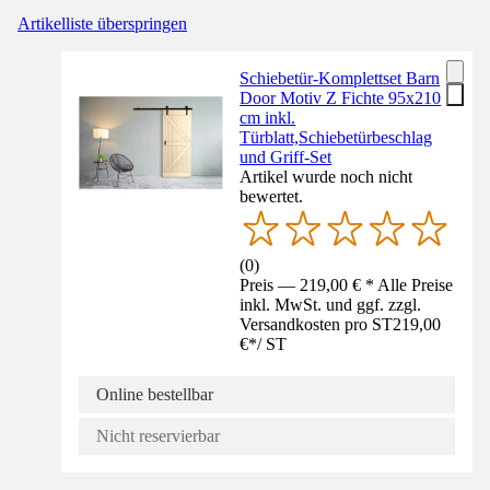
Artikelliste überspringen
Schiebetür-Komplettset Barn
Door Motiv Z Fichte 95x210
cm inkl.
Türblatt,Schiebetürbeschlag
und Griff-Set
Artikel wurde noch nicht
bewertet.
(
0
)
Preis — 219,00 € * Alle Preise
inkl. MwSt. und ggf. zzgl.
Versandkosten pro ST
219,00
€
*
/
ST
Online bestellbar
Nicht reservierbar