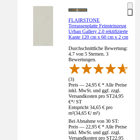
FLAIRSTONE
Terrassenplatte Feinsteinzeug
Urban Gallery 2.0 rektifizierte
Kante 120 cm x 60 cm x 2 cm
Durchschnittliche Bewertung:
4.7 von 5 Sternen. 3
Bewertungen.
(
3
)
Preis — 24,95 € * Alle Preise
inkl. MwSt. und ggf. zzgl.
Versandkosten pro ST
24,95
€
*
/
ST
Entspricht 34,65 € pro
m²
(
34,65 €
/
m²
)
Bei Abnahme von 30 ST:
Preis — 22,95 € * Alle Preise
inkl. MwSt. und ggf. zzgl.
Versandkosten pro ST
22,95