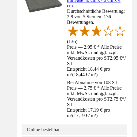
mit Fase 40 cm x 40 cm x 4
cm
Durchschnittliche Bewertung:
2.8 von 5 Sternen. 136
Bewertungen.
(
136
)
Preis — 2,95 € * Alle Preise
inkl. MwSt. und ggf. zzgl.
Versandkosten pro ST
2,95 €
*
/
ST
Entspricht 18,44 € pro
m²
(
18,44 €
/
m²
)
Bei Abnahme von 108 ST:
Preis — 2,75 € * Alle Preise
inkl. MwSt. und ggf. zzgl.
Versandkosten pro ST
2,75 €
*
/
ST
Entspricht 17,19 € pro
m²
(
17,19 €
/
m²
)
Online bestellbar