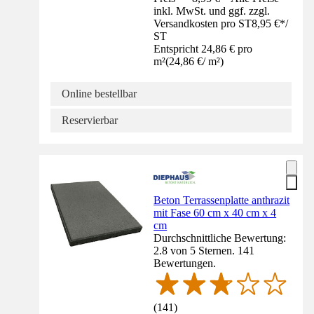
inkl. MwSt. und ggf. zzgl.
Versandkosten pro ST
8,95 €
*
/
ST
Entspricht 24,86 € pro
m²
(
24,86 €
/
m²
)
Online bestellbar
Reservierbar
Beton Terrassenplatte anthrazit
mit Fase 60 cm x 40 cm x 4
cm
Durchschnittliche Bewertung:
2.8 von 5 Sternen. 141
Bewertungen.
(
141
)