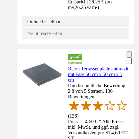
Entspricht 26,25 € pro
m²
(
26,25 €
/
m²
)
Online bestellbar
Nicht reservierbar
Beton Terrassenplatte anthrazit
mit Fase 50 cm x 50 cm x 5
cm
Durchschnittliche Bewertung:
2.8 von 5 Sternen. 136
Bewertungen.
(
136
)
Preis — 4,60 € * Alle Preise
inkl. MwSt. und ggf. zzgl.
Versandkosten pro ST
4,60 €
*
/
ST