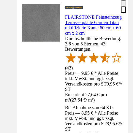
FLAIRSTONE Feinsteinzeug
Terrassenplatte Garden Titan
rektifizierte Kante 60 cm x 60
cm x 2 cm
Durchschnittliche Bewertung:
3.6 von 5 Sternen. 43
Bewertungen.
(
43
)
Preis — 9,95 € * Alle Preise
inkl. MwSt. und ggf. zzgl.
Versandkosten pro ST
9,95 €
*
/
ST
Entspricht 27,64 € pro
m²
(
27,64 €
/
m²
)
Bei Abnahme von 64 ST:
Preis — 8,95 € * Alle Preise
inkl. MwSt. und ggf. zzgl.
Versandkosten pro ST
8,95 €
*
/
ST