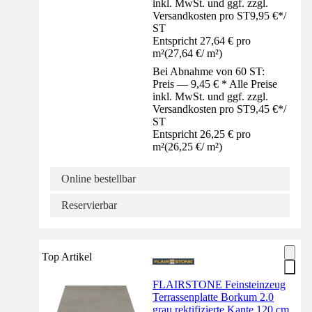
inkl. MwSt. und ggf. zzgl.
Versandkosten pro ST
9,95 €
*
/
ST
Entspricht 27,64 € pro
m²
(
27,64 €
/
m²
)
Bei Abnahme von 60 ST:
Preis — 9,45 € * Alle Preise
inkl. MwSt. und ggf. zzgl.
Versandkosten pro ST
9,45 €
*
/
ST
Entspricht 26,25 € pro
m²
(
26,25 €
/
m²
)
Online bestellbar
Reservierbar
Top Artikel
FLAIRSTONE Feinsteinzeug
Terrassenplatte Borkum 2.0
grau rektifizierte Kante 120 cm