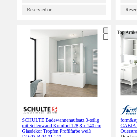
Reservierbar
Reser
Top Artike
SCHULTE Badewannenaufsatz 3-teilig
form&st
mit Seitenwand Komfort 128,8 x 140 cm
CABIA 1
Glasdekor Tropfen Profilfarbe weiß
Querstre
D1603-B 04 01 140
Durchsch