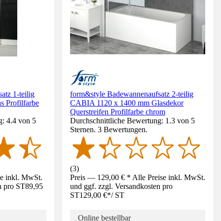
tz 1-teilig
form&style Badewannenaufsatz 2-teilig
 Profilfarbe
CABIA 1120 x 1400 mm Glasdekor
Querstreifen Profilfarbe chrom
: 4.4 von 5
Durchschnittliche Bewertung: 1.3 von 5
Sternen. 3 Bewertungen.
(
3
)
se inkl. MwSt.
Preis — 129,00 € * Alle Preise inkl. MwSt.
n pro ST
89,95
und ggf. zzgl. Versandkosten pro
ST
129,00 €
*
/
ST
Online bestellbar