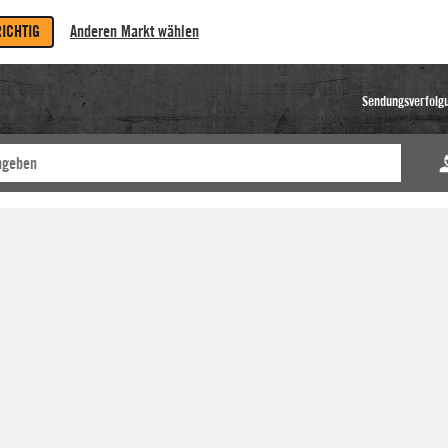
RICHTIG
Anderen Markt wählen
Sendungsverfolg