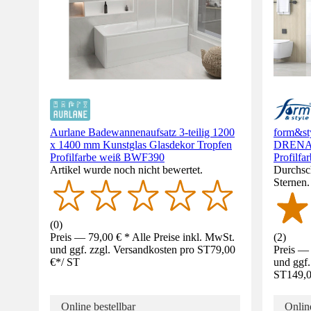
Aurlane Badewannenaufsatz 3-teilig 1200
form&st
x 1400 mm Kunstglas Glasdekor Tropfen
DRENA 
Profilfarbe weiß BWF390
Profilfa
Artikel wurde noch nicht bewertet.
Durchsch
Sternen
(
0
)
Preis — 79,00 € * Alle Preise inkl. MwSt.
(
2
)
und ggf. zzgl. Versandkosten pro ST
79,00
Preis — 
€
*
/
ST
und ggf.
ST
149,0
Online bestellbar
Online