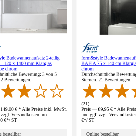
yle Badewannenaufsatz 2-teilig
form&style Badewannenaufsa
1120 x 1400 mm Klarglas
BAFIA 75 x 140 cm Klarglas
rbe chrom
chrom
nittliche Bewertung: 3 von 5
Durchschnittliche Bewertung
. 2 Bewertungen.
Sternen. 21 Bewertungen.
(
21
)
149,00 € * Alle Preise inkl. MwSt.
Preis — 89,95 € * Alle Prei
 zzgl. Versandkosten pro
und ggf. zzgl. Versandkoste
0 €
*
/
ST
€
*
/
ST
 bestellbar
Online bestellbar