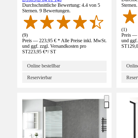
Durchschnittliche Bewertung: 4.4 von 5
Sternen
Sternen. 9 Bewertungen.
(
1
)
(
9
)
Preis — 
Preis — 223,95 € * Alle Preise inkl. MwSt.
und ggf.
und ggf. zzgl. Versandkosten pro
ST
129,0
ST
223,95 €
*
/
ST
Online bestellbar
Online
Reservierbar
Reser