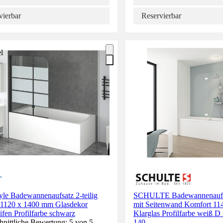
vierbar
Reservierbar
l
yle Badewannenaufsatz 2-teilig
SCHULTE Badewannenaufsat
120 x 1400 mm Glasdekor
mit Seitenwand Komfort 11
ifen Profilfarbe schwarz
Klarglas Profilfarbe weiß D
nittliche Bewertung: 5 von 5
140