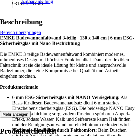
Aufbauanleitung
9313597791581
Beschreibung
Bereich überspringen
EMKE Badewannenfaltwand 3-teilig | 130 x 140 cm | 6 mm ESG-
Sicherheitsglas mit Nano-Beschichtung
Die EMKE 3-teilige Badewannenfaltwand kombiniert modernes,
rahmenloses Design mit höchster Funktionalität. Dank der flexiblen
Falttechnik ist sie die ideale Lösung für kleine und anspruchsvolle
Badezimmer, die keine Kompromisse bei Qualität und Ästhetik
eingehen möchten.
Produktmerkmale
6 mm ESG-Sicherheitsglas mit NANO-Versiegelung:
Als
Basis für diesen Badewannenaufsatz dient 6 mm starkes
Einscheibensicherheitsglas (ESG). Die beidseitige NANO-Easy-
Clean-Beschichtung sorgt zudem für einen spürbaren Abperl-
Mehr anzeigen
Effekt, sodass Wasser, Kalk und Seifenreste kaum Halt finden
und der Reinigungsaufwand auf ein Minimum reduziert wird.
Produktsicherheit
Maximale Flexibilität durch Faltkomfort:
Beim Duschen
wird der Aufsatz einfach auseinandergefaltet und über die