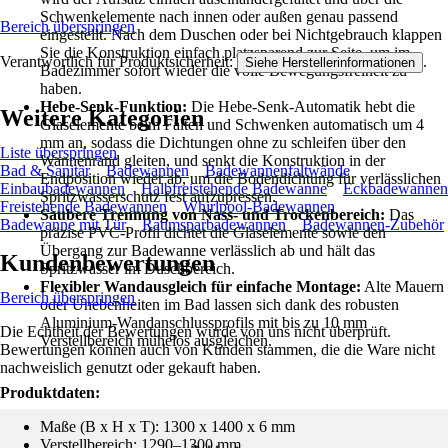
Schwenkelemente nach innen oder außen genau passend
Bereich überspringen
eingestellt. Nach dem Duschen oder bei Nichtgebrauch klappen
Sie die Konstruktion einfach platzsparend zur Seite, um im
Verantwortlich für Produktsicherheit:
.
Siehe Herstellerinformationen
Badezimmer sofort wieder die volle Bewegungsfreiheit zu
haben.
Hebe-Senk-Funktion:
Die Hebe-Senk-Automatik hebt die
Weitere Kategorien
Glaselemente beim Falten und Schwenken automatisch um 4
mm an, sodass die Dichtungen ohne zu schleifen über den
Liste überspringen
Wannenrand gleiten, und senkt die Konstruktion in der
Bad & Sanitär
Badewannen
Badewannenfaltwände
Endposition wieder ab, um die Bodendichtung für verlässlichen
Einbaubadewannen
Halbfreistehende Badewanne
Eckbadewannen
Spritzwasserschutz fest aufzupressen.
Freistehende Badewannen
Whirlpool-Badewannen
Saubere Trennung von Nass- und Trockenbereich:
Das
Badewanne mit Tür
Raumsparbadewannen
Badewannen-Zubehör
präzise PVC-Profil dichtet die Glaselemente sowie den
Übergang zur Badewanne verlässlich ab und hält das
Kundenbewertungen
Spritzwasser im Duschbereich.
Flexibler Wandausgleich für einfache Montage:
Alte Mauern
Bereich überspringen
oder Unebenheiten im Bad lassen sich dank des robusten
Aluminium-Wandanschlussprofils mit bis zu 10 mm
Die Echtheit der Bewertungen wurde von uns nicht überprüft.
Verstellbereich mühelos ausgleichen.
Bewertungen können auch von Kunden stammen, die die Ware nicht
nachweislich genutzt oder gekauft haben.
Produktdaten:
Maße (B x H x T): 1300 x 1400 x 6 mm
Verstellbereich: 1290–1300 mm