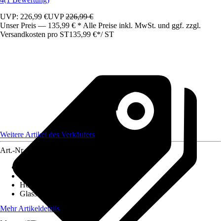
UVP: 226,99 €
UVP
226,99 €
Unser Preis — 135,99 € * Alle Preise inkl. MwSt. und ggf. zzgl.
Versandkosten pro ST
135,99 €
*
/
ST
Weitere Artikel des Verkäufers
Art.-Nr.
12081241
Ausführung
:
Badewannenfaltwand
Breite
:
1.300 mm
Höhe
:
1.400 mm
Glasstärke
:
6 mm
Mehr Artikeldetails