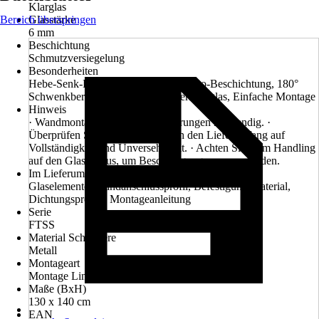
Klarglas
Bereich überspringen
Glasstärke
6 mm
Beschichtung
Schmutzversiegelung
Besonderheiten
Hebe-Senk-Funktion, Beidseitige Nano-Beschichtung, 180°
Schwenkbereich,6 mm ESG-Sicherheitsglas, Einfache Montage
Hinweis
· Wandmontage erforderlich, Bohrungen notwendig. ·
Überprüfen Sie vor der Installation den Lieferumfang auf
Vollständigkeit und Unversehrtheit. · Achten Sie beim Handling
auf den Glaskorpus, um Beschädigungen zu vermeiden.
Im Lieferumfang enthalten
Glaselemente, Wandanschlussprofil, Befestigungsmaterial,
Dichtungsprofile, Montageanleitung
Serie
FTSS
Material Scharniere
Metall
Montageart
Montage Links, Montage Rechts
Maße (BxH)
130 x 140 cm
EAN