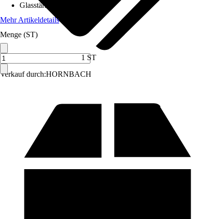
Glasstärke
:
5 mm
Mehr Artikeldetails
Menge (ST)
1 ST
Verkauf durch:
HORNBACH