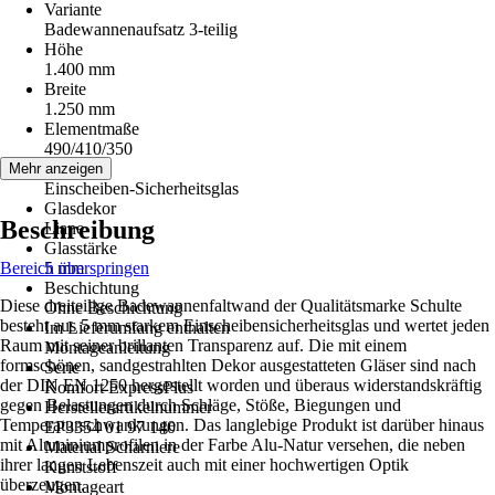
Variante
Badewannenaufsatz 3-teilig
Höhe
1.400 mm
Breite
1.250 mm
Elementmaße
490/410/350
Glasart
Mehr anzeigen
Einscheiben-Sicherheitsglas
Glasdekor
Beschreibung
Liane
Glasstärke
Bereich überspringen
5 mm
Beschichtung
Diese dreiteilige Badewannenfaltwand der Qualitätsmarke Schulte
Ohne Beschichtung
besteht aus 5 mm starkem Einscheibensicherheitsglas und wertet jeden
Im Lieferumfang enthalten
Raum mit seiner brillanten Transparenz auf. Die mit einem
Montageanleitung
formschönen, sandgestrahlten Dekor ausgestatteten Gläser sind nach
Serie
der DIN EN 1250 hergestellt worden und überaus widerstandskräftig
Komfort ExpressPlus
gegen Belastungen durch Schläge, Stöße, Biegungen und
Herstellerartikelnummer
Temperaturschwankungen. Das langlebige Produkt ist darüber hinaus
EP3354 01 97 140
mit Aluminiumprofilen in der Farbe Alu-Natur versehen, die neben
Material Scharniere
ihrer langen Lebenszeit auch mit einer hochwertigen Optik
Kunststoff
überzeugen.
Montageart