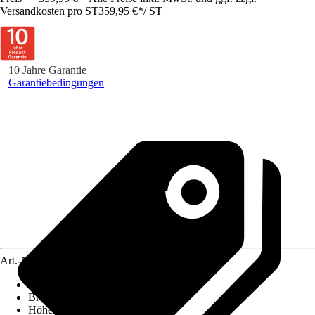
Versandkosten pro ST
359,95 €
*
/
ST
10 Jahre Garantie
Garantiebedingungen
Art.-Nr.
4651480
Ausführung
:
Badewannenfaltwand
Breite
:
1.250 mm
Höhe
:
1.400 mm