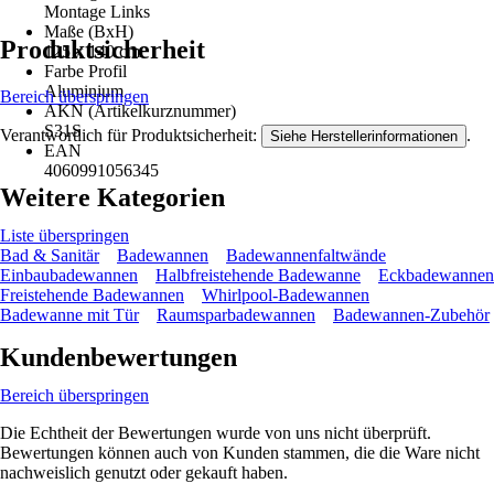
Montage Links
Maße (BxH)
Produktsicherheit
125 x 140 cm
Farbe Profil
Aluminium
Bereich überspringen
AKN (Artikelkurznummer)
S31S
Verantwortlich für Produktsicherheit:
.
Siehe Herstellerinformationen
EAN
4060991056345
Weitere Kategorien
Liste überspringen
Bad & Sanitär
Badewannen
Badewannenfaltwände
Einbaubadewannen
Halbfreistehende Badewanne
Eckbadewannen
Freistehende Badewannen
Whirlpool-Badewannen
Badewanne mit Tür
Raumsparbadewannen
Badewannen-Zubehör
Kundenbewertungen
Bereich überspringen
Die Echtheit der Bewertungen wurde von uns nicht überprüft.
Bewertungen können auch von Kunden stammen, die die Ware nicht
nachweislich genutzt oder gekauft haben.