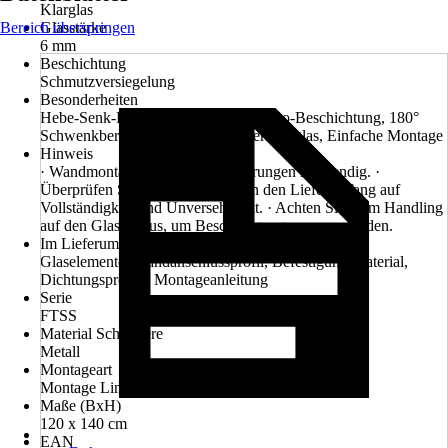
Klarglas
Bereich überspringen
Glasstärke
6 mm
Beschichtung
Schmutzversiegelung
Besonderheiten
Hebe-Senk-Funktion, Beidseitige Nano-Beschichtung, 180°
Schwenkbereich,6 mm ESG-Sicherheitsglas, Einfache Montage
Hinweis
· Wandmontage erforderlich, Bohrungen notwendig. ·
Überprüfen Sie vor der Installation den Lieferumfang auf
Vollständigkeit und Unversehrtheit. · Achten Sie beim Handling
auf den Glaskorpus, um Beschädigungen zu vermeiden.
Im Lieferumfang enthalten
Glaselemente, Wandanschlussprofil, Befestigungsmaterial,
Dichtungsprofile, Montageanleitung
Serie
FTSS
Material Scharniere
Metall
Montageart
Montage Links, Montage Rechts
Maße (BxH)
120 x 140 cm
EAN