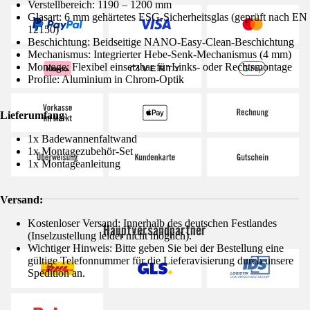
Verstellbereich: 1190 – 1200 mm
Glasart: 6 mm gehärtetes ESG-Sicherheitsglas (geprüft nach EN
12150)
Beschichtung: Beidseitige NANO-Easy-Clean-Beschichtung
Mechanismus: Integrierter Hebe-Senk-Mechanismus (4 mm)
Montage: Flexibel einsetzbar für Links- oder Rechtsmontage
Profile: Aluminium in Chrom-Optik
Lieferumfang
:
1x Badewannenfaltwand
1x Montagezubehör-Set
1x Montageanleitung
Versand:
Kostenloser Versand: Innerhalb des deutschen Festlandes
Hauptversandpartner
(Inselzustellung leider nicht möglich).
Wichtiger Hinweis: Bitte geben Sie bei der Bestellung eine
gültige Telefonnummer für die Lieferavisierung durch unsere
Spedition an.