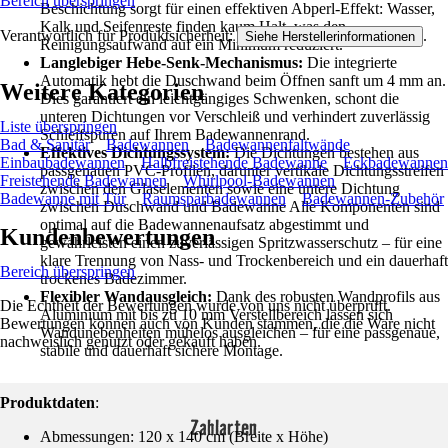
Bereich überspringen
Beschichtung sorgt für einen effektiven Abperl-Effekt: Wasser,
Kalk und Seifenreste finden kaum Halt, was den
Verantwortlich für Produktsicherheit:
.
Siehe Herstellerinformationen
Reinigungsaufwand auf ein Minimum reduziert.
Langlebiger Hebe-Senk-Mechanismus:
Die integrierte
Automatik hebt die Duschwand beim Öffnen sanft um 4 mm an.
Weitere Kategorien
Dies garantiert ein leichtgängiges Schwenken, schont die
unteren Dichtungen vor Verschleiß und verhindert zuverlässig
Liste überspringen
Schleifspuren auf Ihrem Badewannenrand.
Bad & Sanitär
Badewannen
Badewannenfaltwände
Effektives Dichtungssystem:
Die Dichtungen bestehen aus
Einbaubadewannen
Halbfreistehende Badewanne
Eckbadewannen
passgenauen PVC-Profilen, darunter vertikale Dichtungsstreifen
Freistehende Badewannen
Whirlpool-Badewannen
zwischen den Glaselementen sowie eine untere Dichtung
Badewanne mit Tür
Raumsparbadewannen
Badewannen-Zubehör
zwischen Duschwand und Badewanne Alle Komponenten sind
optimal auf die Badewannenaufsatz abgestimmt und
Kundenbewertungen
gewährleisten einen zuverlässigen Spritzwasserschutz – für eine
klare Trennung von Nass- und Trockenbereich und ein dauerhaft
Bereich überspringen
trockenes Badezimmer.
Flexibler Wandausgleich:
Dank des robusten Wandprofils aus
Die Echtheit der Bewertungen wurde von uns nicht überprüft.
Aluminium mit bis zu 10 mm Verstellbereich lassen sich
Bewertungen können auch von Kunden stammen, die die Ware nicht
Wandunebenheiten mühelos ausgleichen – für eine passgenaue,
nachweislich genutzt oder gekauft haben.
stabile und dauerhaft sichere Montage.
Produktdaten
:
Zahlarten
Abmessungen: 120 x 140 cm (Breite x Höhe)