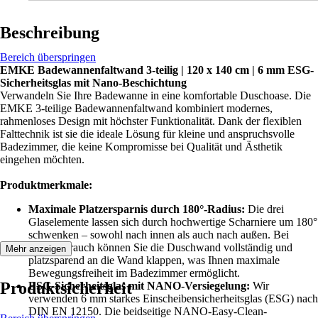
Beschreibung
Bereich überspringen
EMKE Badewannenfaltwand 3-teilig | 120 x 140 cm | 6 mm ESG-
Sicherheitsglas mit Nano-Beschichtung
Verwandeln Sie Ihre Badewanne in eine komfortable Duschoase. Die
EMKE 3-teilige Badewannenfaltwand kombiniert modernes,
rahmenloses Design mit höchster Funktionalität. Dank der flexiblen
Falttechnik ist sie die ideale Lösung für kleine und anspruchsvolle
Badezimmer, die keine Kompromisse bei Qualität und Ästhetik
eingehen möchten.
Produktmerkmale:
Maximale Platzersparnis durch 180°-Radius:
Die drei
Glaselemente lassen sich durch hochwertige Scharniere um 180°
schwenken – sowohl nach innen als auch nach außen. Bei
Nichtgebrauch können Sie die Duschwand vollständig und
Mehr anzeigen
platzsparend an die Wand klappen, was Ihnen maximale
Bewegungsfreiheit im Badezimmer ermöglicht.
Produktsicherheit
ESG-Sicherheitsglas mit NANO-Versiegelung:
Wir
verwenden 6 mm starkes Einscheibensicherheitsglas (ESG) nach
DIN EN 12150. Die beidseitige NANO-Easy-Clean-