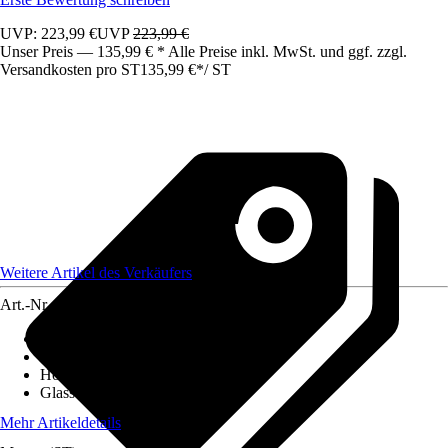
UVP: 223,99 €
UVP
223,99 €
Unser Preis — 135,99 € * Alle Preise inkl. MwSt. und ggf. zzgl.
Versandkosten pro ST
135,99 €
*
/
ST
Weitere Artikel des Verkäufers
Art.-Nr.
12307974
Ausführung
:
Badewannenfaltwand
Breite
:
1.200 mm
Höhe
:
1.400 mm
Glasstärke
:
6 mm
Mehr Artikeldetails