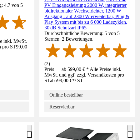
: 4.7 von 5
PV Eingangsleistung 2000 W, integrierter
bidirektionaler Wechselrichter, 1200 W
Ausgang - auf 2300 W erweiterbar, Plug &
Play System mit bis zu 6 000 Ladezyklen,
30 dB Schutzart IP65
Durchschnittliche Bewertung: 5 von 5
Sternen. 2 Bewertungen.
se inkl. MwSt.
n pro ST
99,00
(
2
)
Preis — ab 599,00 € * Alle Preise inkl.
MwSt. und ggf. zzgl. Versandkosten pro
ST
ab
599,00 €
*
/
ST
Online bestellbar
Reservierbar