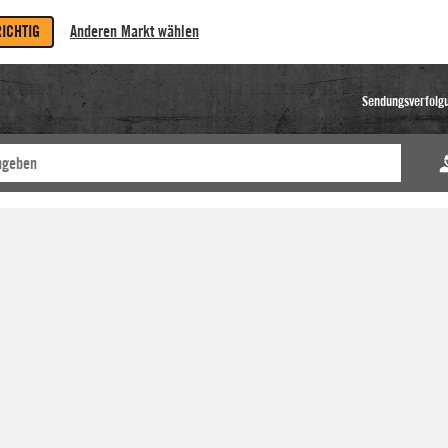
RICHTIG
Anderen Markt wählen
Sendungsverfolg