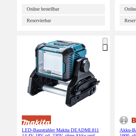
Online bestellbar
Online
Reservierbar
Reser
LED-Baustrahler Makita DEADML811
Akku-Ba
14,4V-18V od. 230V, ohne Akku und
1900, o