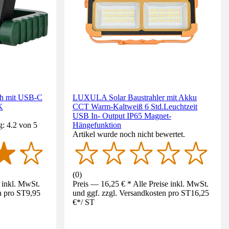
ch mit USB-C
LUXULA Solar Baustrahler mit Akku
K
CCT Warm-Kaltweiß 6 Std.Leuchtzeit
USB In- Output IP65 Magnet-
: 4.2 von 5
Hängefunktion
Artikel wurde noch nicht bewertet.
(
0
)
e inkl. MwSt.
Preis — 16,25 € * Alle Preise inkl. MwSt.
n pro ST
9,95
und ggf. zzgl. Versandkosten pro ST
16,25
€
*
/
ST