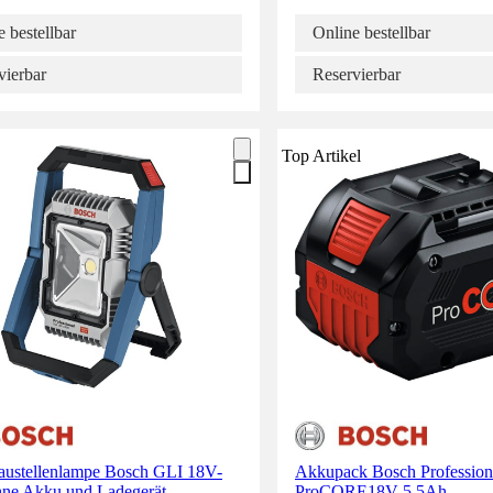
 bestellbar
Online bestellbar
vierbar
Reservierbar
Top Artikel
ustellenlampe Bosch GLI 18V-
Akkupack Bosch Profession
hne Akku und Ladegerät
ProCORE18V 5.5Ah