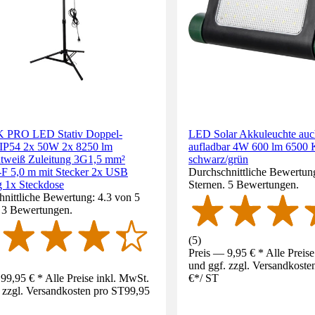
PRO LED Stativ Doppel-
LED Solar Akkuleuchte au
r IP54 2x 50W 2x 8250 lm
aufladbar 4W 600 lm 6500 
chtweiß Zuleitung 3G1,5 mm²
schwarz/grün
 5,0 m mit Stecker 2x USB
Durchschnittliche Bewertung
 1x Steckdose
Sternen. 5 Bewertungen.
nittliche Bewertung: 4.3 von 5
. 3 Bewertungen.
(
5
)
Preis — 9,95 € * Alle Preis
und ggf. zzgl. Versandkoste
99,95 € * Alle Preise inkl. MwSt.
€
*
/
ST
 zzgl. Versandkosten pro ST
99,95