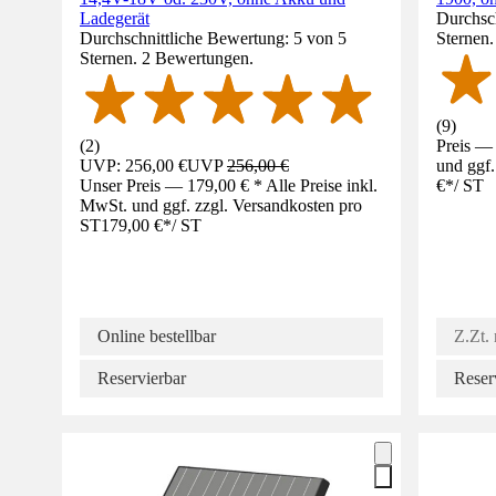
Ladegerät
Durchsch
Durchschnittliche Bewertung: 5 von 5
Sternen
Sternen. 2 Bewertungen.
(
9
)
(
2
)
Preis — 
UVP: 256,00 €
UVP
256,00 €
und ggf.
Unser Preis — 179,00 € * Alle Preise inkl.
€
*
/
ST
MwSt. und ggf. zzgl. Versandkosten pro
ST
179,00 €
*
/
ST
Online bestellbar
Z.Zt. 
Reservierbar
Reser