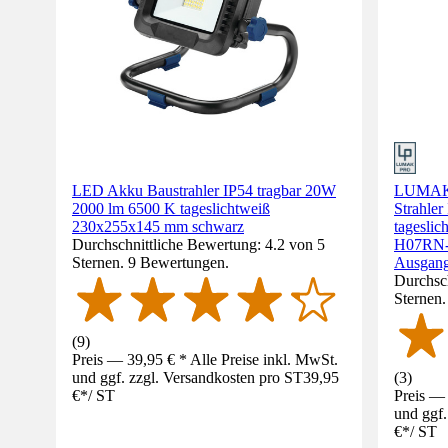
LED Akku Baustrahler IP54 tragbar 20W
LUMAK 
2000 lm 6500 K tageslichtweiß
Strahle
230x255x145 mm schwarz
tagesli
Durchschnittliche Bewertung: 4.2 von 5
H07RN-F
Sternen. 9 Bewertungen.
Ausgang
Durchsch
Sternen
(
9
)
Preis — 39,95 € * Alle Preise inkl. MwSt.
und ggf. zzgl. Versandkosten pro ST
39,95
(
3
)
€
*
/
ST
Preis — 
und ggf.
€
*
/
ST