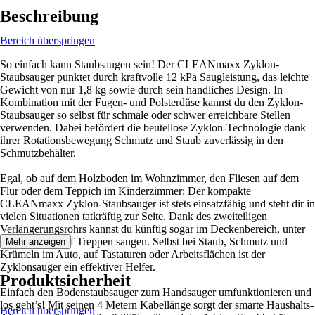
Beschreibung
Bereich überspringen
So einfach kann Staubsaugen sein! Der CLEANmaxx Zyklon-
Staubsauger punktet durch kraftvolle 12 kPa Saugleistung, das leichte
Gewicht von nur 1,8 kg sowie durch sein handliches Design. In
Kombination mit der Fugen- und Polsterdüse kannst du den Zyklon-
Staubsauger so selbst für schmale oder schwer erreichbare Stellen
verwenden. Dabei befördert die beutellose Zyklon-Technologie dank
ihrer Rotationsbewegung Schmutz und Staub zuverlässig in den
Schmutzbehälter.
Egal, ob auf dem Holzboden im Wohnzimmer, den Fliesen auf dem
Flur oder dem Teppich im Kinderzimmer: Der kompakte
CLEANmaxx Zyklon-Staubsauger ist stets einsatzfähig und steht dir in
vielen Situationen tatkräftig zur Seite. Dank des zweiteiligen
Verlängerungsrohrs kannst du künftig sogar im Deckenbereich, unter
Möbeln oder auf Treppen saugen. Selbst bei Staub, Schmutz und
Mehr anzeigen
Krümeln im Auto, auf Tastaturen oder Arbeitsflächen ist der
Zyklonsauger ein effektiver Helfer.
Produktsicherheit
Einfach den Bodenstaubsauger zum Handsauger umfunktionieren und
los geht’s! Mit seinen 4 Metern Kabellänge sorgt der smarte Haushalts-
Bereich überspringen