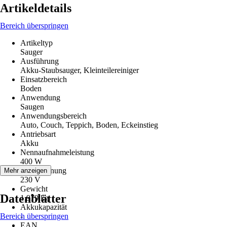
Artikeldetails
Bereich überspringen
Artikeltyp
Sauger
Ausführung
Akku-Staubsauger, Kleinteilereiniger
Einsatzbereich
Boden
Anwendung
Saugen
Anwendungsbereich
Auto, Couch, Teppich, Boden, Eckeinstieg
Antriebsart
Akku
Nennaufnahmeleistung
400 W
Netzspannung
Mehr anzeigen
230 V
Gewicht
Datenblätter
1,979 kg
Akkukapazität
Bereich überspringen
-
EAN