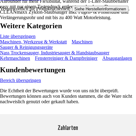
Allrounder für mehr Flexibilität, während der 1-Liter-Staubbehälter
easy mit nur einem Tastendruck entleert werden kann. Der
Verantwortlich für Produktsicherheit:
.
Siehe Herstellerinformationen
CLEANmaxx Zyklon-Staubsauger inkl. Fugen- & Polsterdüse und
Verlängerungsrohr und mit bis zu 400 Watt Motorleistung.
Weitere Kategorien
Liste überspringen
Maschinen, Werkzeug & Werkstatt
Maschinen
Sauger & Reinigungsgeräte
Nass Trockensauger, Industriesauger & Handstaubsauger
Kehrmaschinen
Fensterreiniger & Dampfreiniger
Absauganlagen
Kundenbewertungen
Bereich überspringen
Die Echtheit der Bewertungen wurde von uns nicht überprüft.
Bewertungen können auch von Kunden stammen, die die Ware nicht
nachweislich genutzt oder gekauft haben.
Zahlarten