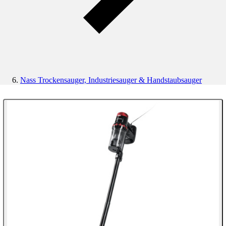
Nass Trockensauger, Industriesauger & Handstaubsauger