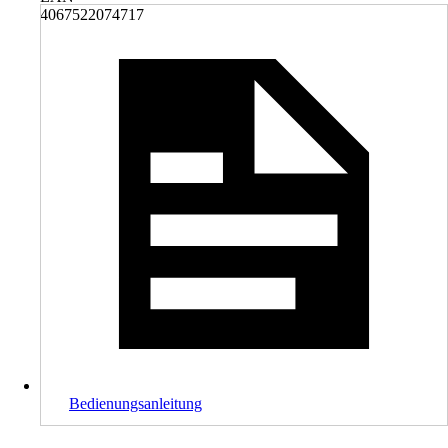
4067522074717
Bedienungsanleitung