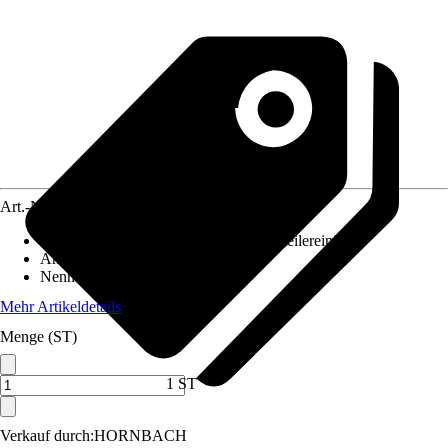
Art.-Nr.
12547521
Ausführung
:
Akku-Staubsauger, Kleinteilereiniger
Antriebsart
:
Akku
Nennaufnahmeleistung
:
400 W
Mehr Artikeldetails
Menge (ST)
1 ST
Verkauf durch:
HORNBACH