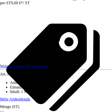
pro ST
9,00 €
*
/
ST
Weitere Artikel des Verkäufers
Art.-Nr.
12586193
Artikeltyp
:
Fassung
Einsatzbereich
:
Innen
Inhalt
:
1 Stück
Mehr Artikeldetails
Menge (ST)