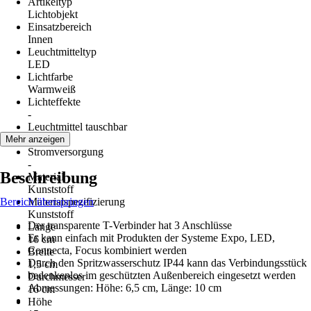
Artikeltyp
Lichtobjekt
Einsatzbereich
Innen
Leuchtmitteltyp
LED
Lichtfarbe
Warmweiß
Lichteffekte
-
Leuchtmittel tauschbar
Nein
Mehr anzeigen
Stromversorgung
-
Beschreibung
Material
Kunststoff
Bereich überspringen
Materialspezifizierung
Kunststoff
Der transparente T-Verbinder hat 3 Anschlüsse
Länge
Er kann einfach mit Produkten der Systeme Expo, LED,
16 cm
Connecta, Focus kombiniert werden
Breite
Durch den Spritzwasserschutz IP44 kann das Verbindungsstück
1,5 cm
bedenkenlos im geschützten Außenbereich eingesetzt werden
Durchmesser
Abmessungen: Höhe: 6,5 cm, Länge: 10 cm
16 cm
Höhe