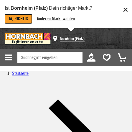
Ist
Bornheim (Pfalz)
Dein richtiger Markt?
JA, RICHTIG
Anderen Markt wählen
Bornheim (Pfalz)
Startseite