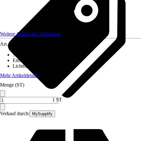
Weitere Artikel des Verkäufers
Art.-Nr.
7499358
Stromversorgung
:
-
Einsatzbereich
:
Innen
Lichtfarbe
:
Warmweiß
Mehr Artikeldetails
Menge (ST)
1 ST
Verkauf durch:
MySupplify