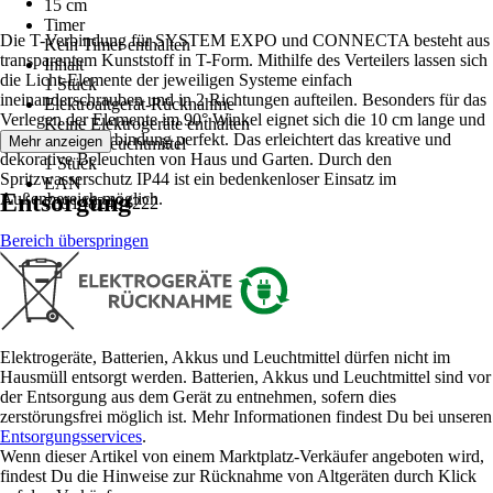
15 cm
Timer
Die T-Verbindung für SYSTEM EXPO und CONNECTA besteht aus
Kein Timer enthalten
transparentem Kunststoff in T-Form. Mithilfe des Verteilers lassen sich
Inhalt
die Licht-Elemente der jeweiligen Systeme einfach
1 Stück
ineinanderschrauben und in 2 Richtungen aufteilen. Besonders für das
Elektroaltgerät-Rücknahme
Verlegen der Elemente im 90° Winkel eignet sich die 10 cm lange und
Keine Elektrogeräte enthalten
6,5 cm hohe Verbindung perfekt. Das erleichtert das kreative und
Mehr anzeigen
Anzahl Leuchtmittel
dekorative Beleuchten von Haus und Garten. Durch den
1 Stück
Spritzwasserschutz IP44 ist ein bedenkenloser Einsatz im
EAN
Entsorgung
Außenbereich möglich.
7391482484222
Bereich überspringen
Elektrogeräte, Batterien, Akkus und Leuchtmittel dürfen nicht im
Hausmüll entsorgt werden. Batterien, Akkus und Leuchtmittel sind vor
der Entsorgung aus dem Gerät zu entnehmen, sofern dies
zerstörungsfrei möglich ist. Mehr Informationen findest Du bei unseren
Entsorgungsservices
.
Wenn dieser Artikel von einem Marktplatz-Verkäufer angeboten wird,
findest Du die Hinweise zur Rücknahme von Altgeräten durch Klick